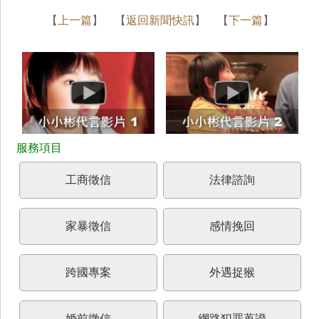
【
上一篇
】 【
返回新聞快訊
】 【
下一篇
】
工商徵信
法律諮詢
家暴徵信
感情挽回
跨國專案
外遇捉猴
婚前徵信
網路犯罪蒐證