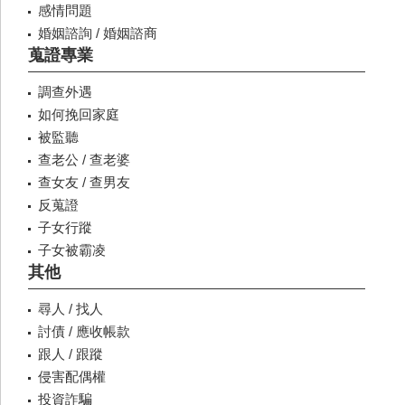
感情問題
婚姻諮詢 / 婚姻諮商
蒐證專業
調查外遇
如何挽回家庭
被監聽
查老公 / 查老婆
查女友 / 查男友
反蒐證
子女行蹤
子女被霸凌
其他
尋人 / 找人
討債 / 應收帳款
跟人 / 跟蹤
侵害配偶權
投資詐騙