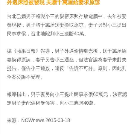
外遇床照被發現 夫贈千萬屋給妻求原諒
台北已婚男子將與小三的親密床照存放電腦中，去年被妻
發現後，男子將千萬屋送妻換取原諒。妻子另對小三提出
民事求償，台北地院判小三應賠40萬。
據《蘋果日報》報導，男子外遇偷情曝光後，送千萬屋給
妻換得原諒，妻子另告小三通姦，但法官認為妻子未對夫
提告，僅告小三通姦，違反「告訴不可分」原則，因此判
全案公訴不受理。
報導指出，男子妻另向小三提出民事求償60萬元，法官認
定男子妻配偶權受侵害，判小三應賠40萬。
來源：NOWnews 2015-03-18