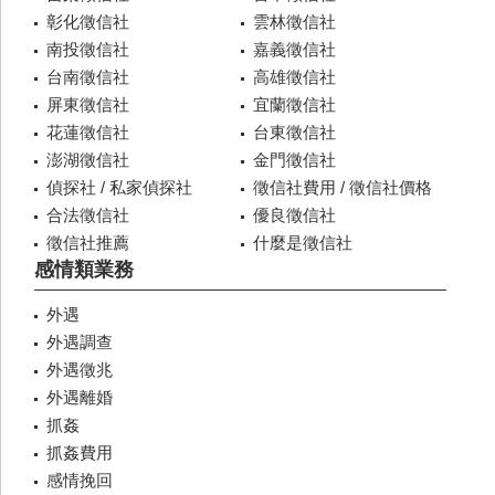
彰化徵信社
雲林徵信社
南投徵信社
嘉義徵信社
台南徵信社
高雄徵信社
屏東徵信社
宜蘭徵信社
花蓮徵信社
台東徵信社
澎湖徵信社
金門徵信社
偵探社 / 私家偵探社
徵信社費用 / 徵信社價格
合法徵信社
優良徵信社
徵信社推薦
什麼是徵信社
感情類業務
外遇
外遇調查
外遇徵兆
外遇離婚
抓姦
抓姦費用
感情挽回