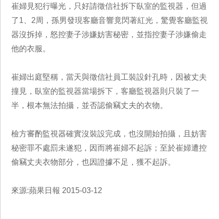
崔婦見犯行曝光，只好請徵信社拆下臥室的監視器，但過
了1、2周，孫男發現客廳音響竟閃著紅光，驚覺客廳監視
器沒拆掉，怒控妻子涉嫌妨害秘密，並指控妻子涉嫌偷走
他的衣服。
崔婦出庭堅稱，當天與徵信社員工裝設針孔時，因被丈夫
撞見，臥室的監視器當場拆下，客廳監視器則只裝了一
半，根本無法拍攝，並否認偷竊丈夫的衣物。
檢方審酌監視器確實沒裝設完成，也沒開始拍攝，且妨害
秘密罪不處罰未遂犯，因而將崔婦不起訴；至於崔婦遭控
偷竊丈夫衣物部分，也因證據不足，獲不起訴。
來源:蘋果日報 2015-03-12