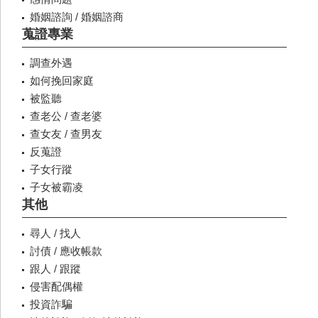
婚姻諮詢 / 婚姻諮商
蒐證專業
調查外遇
如何挽回家庭
被監聽
查老公 / 查老婆
查女友 / 查男友
反蒐證
子女行蹤
子女被霸凌
其他
尋人 / 找人
討債 / 應收帳款
跟人 / 跟蹤
侵害配偶權
投資詐騙