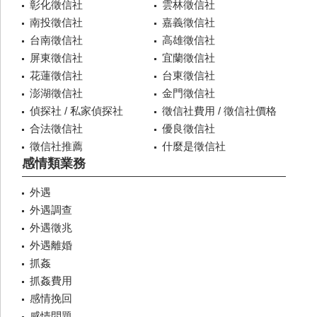
彰化徵信社
雲林徵信社
南投徵信社
嘉義徵信社
台南徵信社
高雄徵信社
屏東徵信社
宜蘭徵信社
花蓮徵信社
台東徵信社
澎湖徵信社
金門徵信社
偵探社 / 私家偵探社
徵信社費用 / 徵信社價格
合法徵信社
優良徵信社
徵信社推薦
什麼是徵信社
感情類業務
外遇
外遇調查
外遇徵兆
外遇離婚
抓姦
抓姦費用
感情挽回
感情問題