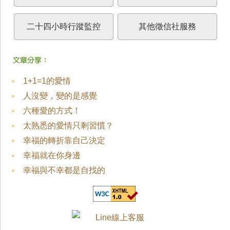
二十四小時行蹤監控
其他徵信社服務
1+1=1的愛情
人沒變，變的是感覺
六種愛的方式！
太熟悉的愛情只剩習慣？
幸福的轉折靠自己決定
幸福就在你身邊
幸福與不幸都是自找的