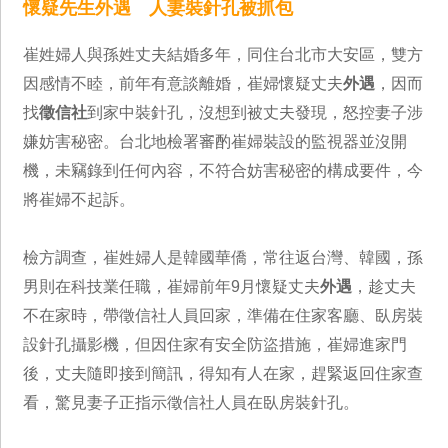
懷疑先生外遇 人妻裝針孔被抓包
崔姓婦人與孫姓丈夫結婚多年，同住台北市大安區，雙方
因感情不睦，前年有意談離婚，崔婦懷疑丈夫
外遇
，因而
找
徵信社
到家中裝針孔，沒想到被丈夫發現，怒控妻子涉
嫌妨害秘密。台北地檢署審酌崔婦裝設的監視器並沒開
機，未竊錄到任何內容，不符合妨害秘密的構成要件，今
將崔婦不起訴。
檢方調查，崔姓婦人是韓國華僑，常往返台灣、韓國，孫
男則在科技業任職，崔婦前年9月懷疑丈夫
外遇
，趁丈夫
不在家時，帶徵信社人員回家，準備在住家客廳、臥房裝
設針孔攝影機，但因住家有安全防盜措施，崔婦進家門
後，丈夫隨即接到簡訊，得知有人在家，趕緊返回住家查
看，驚見妻子正指示徵信社人員在臥房裝針孔。