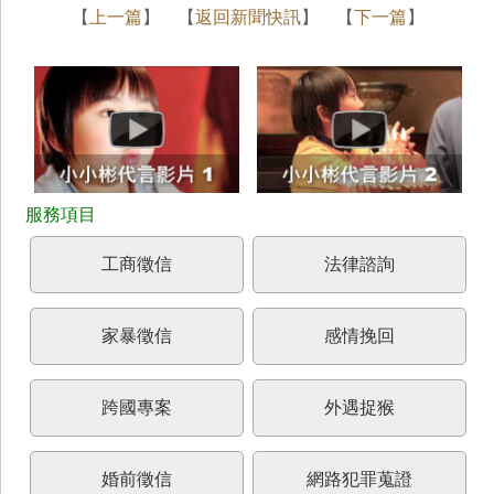
【
上一篇
】 【
返回新聞快訊
】 【
下一篇
】
工商徵信
法律諮詢
家暴徵信
感情挽回
跨國專案
外遇捉猴
婚前徵信
網路犯罪蒐證