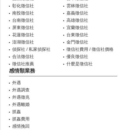
彰化徵信社
雲林徵信社
南投徵信社
嘉義徵信社
台南徵信社
高雄徵信社
屏東徵信社
宜蘭徵信社
花蓮徵信社
台東徵信社
澎湖徵信社
金門徵信社
偵探社 / 私家偵探社
徵信社費用 / 徵信社價格
合法徵信社
優良徵信社
徵信社推薦
什麼是徵信社
感情類業務
外遇
外遇調查
外遇徵兆
外遇離婚
抓姦
抓姦費用
感情挽回