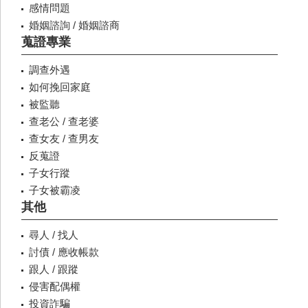
感情問題
婚姻諮詢 / 婚姻諮商
蒐證專業
調查外遇
如何挽回家庭
被監聽
查老公 / 查老婆
查女友 / 查男友
反蒐證
子女行蹤
子女被霸凌
其他
尋人 / 找人
討債 / 應收帳款
跟人 / 跟蹤
侵害配偶權
投資詐騙