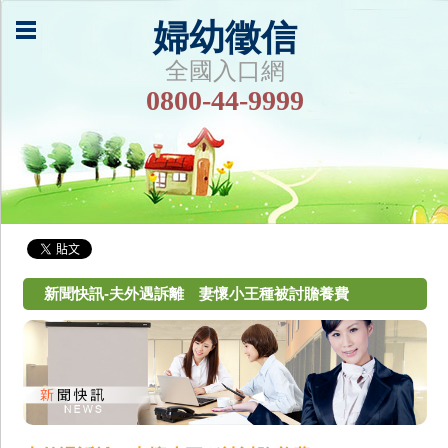
婦幼徵信
全國入口網
0800-44-9999
新聞快訊-夫外遇訴離 妻懷小王種被討贍養費