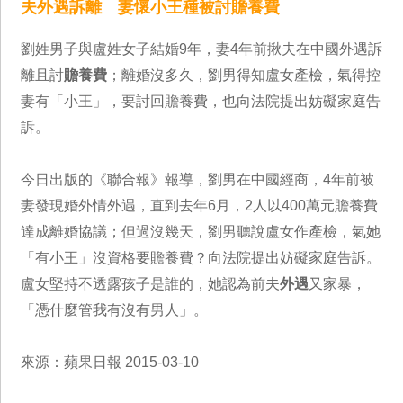
夫外遇訴離 妻懷小王種被討贍養費
劉姓男子與盧姓女子結婚9年，妻4年前揪夫在中國外遇訴
離且討
贍養費
；離婚沒多久，劉男得知盧女產檢，氣得控
妻有「小王」，要討回贍養費，也向法院提出妨礙家庭告
訴。
今日出版的《聯合報》報導，劉男在中國經商，4年前被
妻發現婚外情外遇，直到去年6月，2人以400萬元贍養費
達成離婚協議；但過沒幾天，劉男聽說盧女作產檢，氣她
「有小王」沒資格要贍養費？向法院提出妨礙家庭告訴。
盧女堅持不透露孩子是誰的，她認為前夫
外遇
又家暴，
「憑什麼管我有沒有男人」。
來源：蘋果日報 2015-03-10