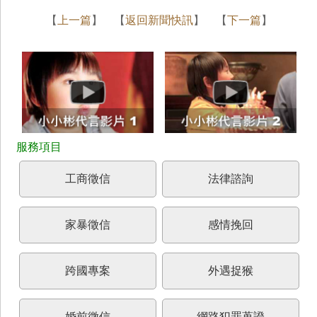
【
上一篇
】 【
返回新聞快訊
】 【
下一篇
】
工商徵信
法律諮詢
家暴徵信
感情挽回
跨國專案
外遇捉猴
婚前徵信
網路犯罪蒐證