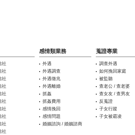
感情類業務
蒐證專業
信社
外遇
調查外遇
信社
外遇調查
如何挽回家庭
信社
外遇徵兆
被監聽
信社
外遇離婚
查老公 / 查老婆
信社
抓姦
查女友 / 查男友
信社
抓姦費用
反蒐證
信社
感情挽回
子女行蹤
信社
感情問題
子女被霸凌
信社
婚姻諮詢 / 婚姻諮商
信社