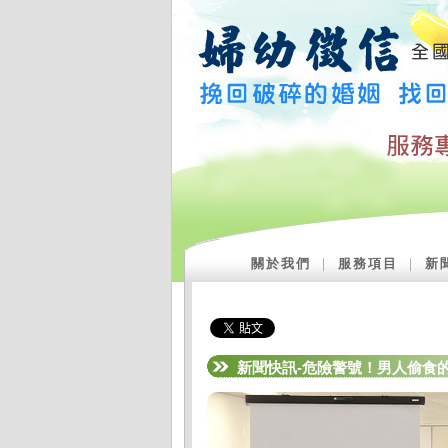
關於我們
｜
服務項目
｜
新
新聞快訊-危險警號！男人偷食