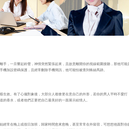
手，一旦響起鈴聲，神情突然緊張起來，且故意離開你的視線範圍接聽，那他可能
手機加設密碼保護，且經常刪除手機簡訊，他可能怕被查到蛛絲馬跡。
生效。有了心儀對象後，大部分人都會更在意自己的外形，若你的男人平時不愛打
道的香水，或者他們正要把自己最美好的一面展示給情人。
經常在晚上或假日加班，歸家時間愈來愈晚，甚至常常在外留宿，可想想他面對你