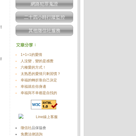
網路犯罪蒐證
二十四小時行蹤監控
對
其他徵信社服務
1+1=1的愛情
鮮
人沒變，變的是感覺
六種愛的方式！
太熟悉的愛情只剩習慣？
幸福的轉折靠自己決定
幸福就在你身邊
幸福與不幸都是自找的
徵信社
品保協會
免費法律諮詢