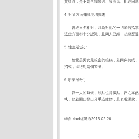
質疑時，是不是含糊帶過、發脾氣、拒絕回應
4. 對某方面知識突增興趣
曾經日夕相對，以為對他的一切瞭若指掌，
這些方面都十分認識，且兩人已經一起經歷過
5. 性生活減少
性愛是男女最親密的接觸，若同床共眠，他
招式，這絕對是個警號。
6. 吵架鬧分手
愛一人的時候，缺點也是優點，反之亦然。
執，他就開口提出分手或離婚，且表現灑脫，
轉自etnet經濟通2015-02-26