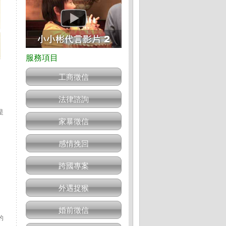
工商徵信
法律諮詢
是
家暴徵信
感情挽回
跨國專案
外遇捉猴
婚前徵信
的