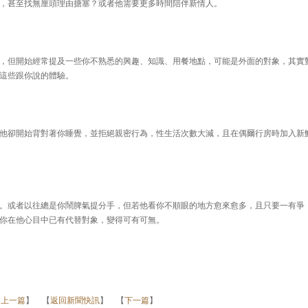
，甚至找無厘頭理由搪塞？或者他需要更多時間陪伴新情人。
但開始經常提及一些你不熟悉的興趣、知識、用餐地點，可能是外面的對象，其實
這些跟你說的體驗。
卻開始背對著你睡覺，並拒絕親密行為，性生活次數大減，且在偶爾行房時加入新
或者以往總是你鬧脾氣提分手，但若他看你不順眼的地方愈來愈多，且只要一有爭
你在他心目中已有代替對象，變得可有可無。
【
上一篇
】 【
返回新聞快訊
】 【
下一篇
】