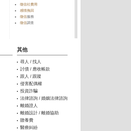
徵信社費用
感情挽回
徵信
服務
徵信
調查
其他
尋人 / 找人
討債 / 應收帳款
跟人 / 跟蹤
侵害配偶權
投資詐騙
法律諮詢 / 婚姻法律諮詢
離婚證人
離婚設計 / 離婚協助
贍養費
醫療糾紛