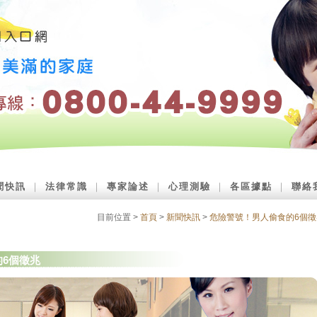
聞快訊
｜
法律常識
｜
專家論述
｜
心理測驗
｜
各區據點
｜
聯絡
目前位置 >
首頁
>
新聞快訊
>
危險警號！男人偷食的6個徵
的6個徵兆