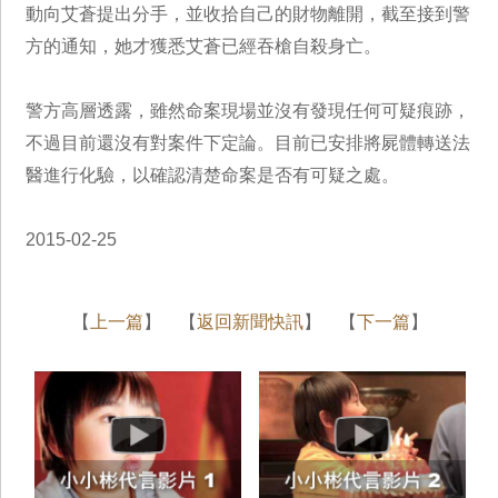
動向艾蒼提出分手，並收拾自己的財物離開，截至接到警
方的通知，她才獲悉艾蒼已經吞槍自殺身亡。
警方高層透露，雖然命案現場並沒有發現任何可疑痕跡，
不過目前還沒有對案件下定論。目前已安排將屍體轉送法
醫進行化驗，以確認清楚命案是否有可疑之處。
2015-02-25
【
上一篇
】 【
返回新聞快訊
】 【
下一篇
】