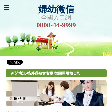
婦幼徵信
全國入口網
0800-44-9999
新聞快訊-搞外遇被女友甩 德國男吞槍自殺