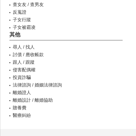
查女友 / 查男友
反蒐證
子女行蹤
子女被霸凌
其他
尋人 / 找人
討債 / 應收帳款
跟人 / 跟蹤
侵害配偶權
投資詐騙
法律諮詢 / 婚姻法律諮詢
離婚證人
離婚設計 / 離婚協助
贍養費
醫療糾紛