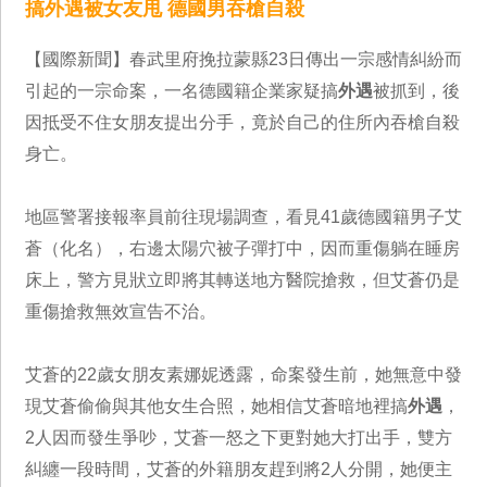
搞外遇被女友甩 德國男吞槍自殺
【國際新聞】春武里府挽拉蒙縣23日傳出一宗感情糾紛而
引起的一宗命案，一名德國籍企業家疑搞
外遇
被抓到，後
因抵受不住女朋友提出分手，竟於自己的住所內吞槍自殺
身亡。
地區警署接報率員前往現場調查，看見41歲德國籍男子艾
蒼（化名），右邊太陽穴被子彈打中，因而重傷躺在睡房
床上，警方見狀立即將其轉送地方醫院搶救，但艾蒼仍是
重傷搶救無效宣告不治。
艾蒼的22歲女朋友素娜妮透露，命案發生前，她無意中發
現艾蒼偷偷與其他女生合照，她相信艾蒼暗地裡搞
外遇
，
2人因而發生爭吵，艾蒼一怒之下更對她大打出手，雙方
糾纏一段時間，艾蒼的外籍朋友趕到將2人分開，她便主