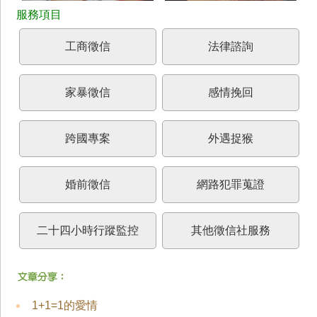
工商徵信
法律諮詢
家暴徵信
感情挽回
跨國專案
外遇捉猴
婚前徵信
網路犯罪蒐證
二十四小時行蹤監控
其他徵信社服務
1+1=1的愛情