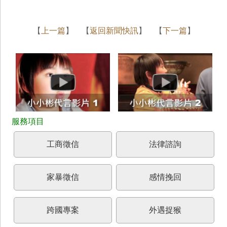
【
上一篇
】 【
返回新聞快訊
】 【
下一篇
】
工商徵信
法律諮詢
家暴徵信
感情挽回
跨國專案
外遇捉猴