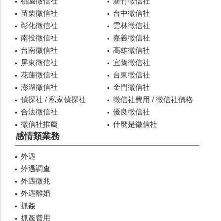
桃園徵信社
新竹徵信社
苗栗徵信社
台中徵信社
彰化徵信社
雲林徵信社
南投徵信社
嘉義徵信社
台南徵信社
高雄徵信社
屏東徵信社
宜蘭徵信社
花蓮徵信社
台東徵信社
澎湖徵信社
金門徵信社
偵探社 / 私家偵探社
徵信社費用 / 徵信社價格
合法徵信社
優良徵信社
徵信社推薦
什麼是徵信社
感情類業務
外遇
外遇調查
外遇徵兆
外遇離婚
抓姦
抓姦費用