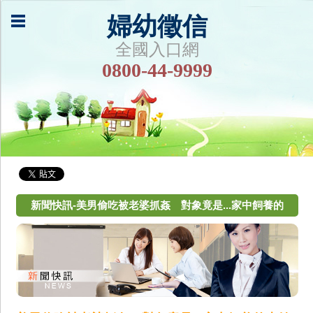
婦幼徵信
全國入口網
0800-44-9999
新聞快訊-美男偷吃被老婆抓姦 對象竟是...家中飼養的
吉娃娃