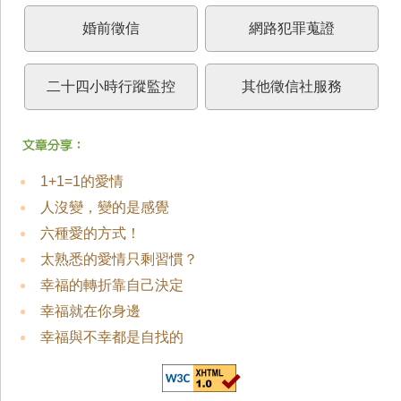
婚前徵信
網路犯罪蒐證
二十四小時行蹤監控
其他徵信社服務
1+1=1的愛情
人沒變，變的是感覺
六種愛的方式！
太熟悉的愛情只剩習慣？
幸福的轉折靠自己決定
幸福就在你身邊
幸福與不幸都是自找的