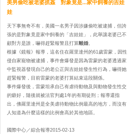
美男偷吃被老婆抓姦 對象竟是...家中飼養的吉娃
娃
天下事無奇不有，美國一名男子因涉嫌偷吃被逮捕，但誇
張的是對象竟是家中飼養的「吉娃娃」，此舉讓老婆已不
顧對方是誰，嚇得趕緊報警且打算
離婚
。
根據《鏡報》報導，這名住在羅里達州的61歲雷蒙，因性
侵自家寵物被逮捕，事件會爆發是因為雷蒙的老婆透過家
中監視器發現自己的老公正與吉娃娃發生性行為，嚇得她
趕緊報警，目前雷蒙的老婆打算結束這段關係。
事件爆發後，雷蒙坦承自己有虐待動物及與動物發生性交
的癖好，隨後就被法官判處1年的有期徒刑；報導還指
出，佛羅里達州是全美虐待動物比例最高的地方，而沒有
人知道為什麼這樣的比例會高於其他地區。
國際中心／綜合報導2015-02-13