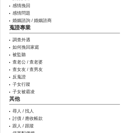
感情挽回
感情問題
婚姻諮詢 / 婚姻諮商
蒐證專業
調查外遇
如何挽回家庭
被監聽
查老公 / 查老婆
查女友 / 查男友
反蒐證
子女行蹤
子女被霸凌
其他
尋人 / 找人
討債 / 應收帳款
跟人 / 跟蹤