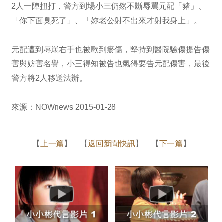
2人一陣扭打，警方到場小三仍然不斷辱罵元配「豬」、
「你下面臭死了」、「妳老公射不出來才射我身上」。
元配遭到辱罵右手也被歐到瘀傷，堅持到醫院驗傷提告傷
害與妨害名譽，小三得知被告也氣得要告元配傷害，最後
警方將2人移送法辦。
來源：NOWnews 2015-01-28
【
上一篇
】 【
返回新聞快訊
】 【
下一篇
】