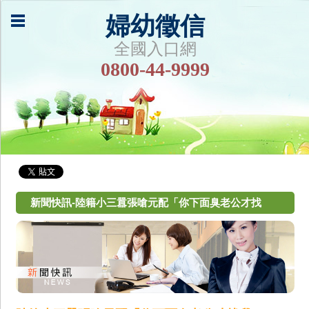
婦幼徵信
全國入口網
0800-44-9999
新聞快訊-陸籍小三囂張嗆元配「你下面臭老公才找
我」