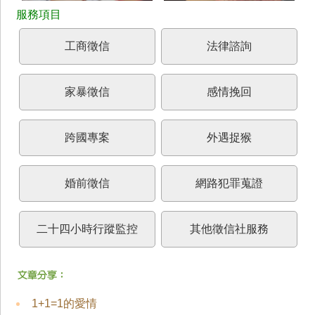
工商徵信
法律諮詢
家暴徵信
感情挽回
跨國專案
外遇捉猴
婚前徵信
網路犯罪蒐證
二十四小時行蹤監控
其他徵信社服務
1+1=1的愛情