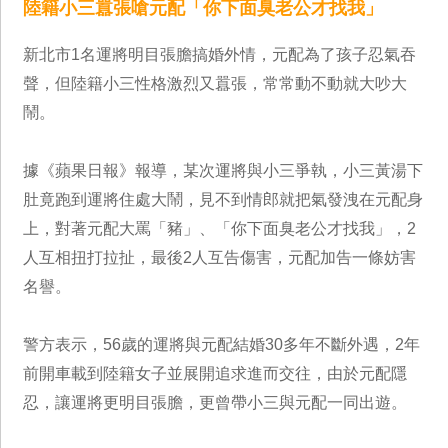
陸籍小三囂張嗆元配「你下面臭老公才找我」
新北市1名運將明目張膽搞婚外情，元配為了孩子忍氣吞
聲，但陸籍小三性格激烈又囂張，常常動不動就大吵大
鬧。
據《蘋果日報》報導，某次運將與小三爭執，小三黃湯下
肚竟跑到運將住處大鬧，見不到情郎就把氣發洩在元配身
上，對著元配大罵「豬」、「你下面臭老公才找我」，2
人互相扭打拉扯，最後2人互告傷害，元配加告一條妨害
名譽。
警方表示，56歲的運將與元配結婚30多年不斷外遇，2年
前開車載到陸籍女子並展開追求進而交往，由於元配隱
忍，讓運將更明目張膽，更曾帶小三與元配一同出遊。