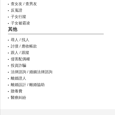
查女友 / 查男友
反蒐證
子女行蹤
子女被霸凌
其他
尋人 / 找人
討債 / 應收帳款
跟人 / 跟蹤
侵害配偶權
投資詐騙
法律諮詢 / 婚姻法律諮詢
離婚證人
離婚設計 / 離婚協助
贍養費
醫療糾紛