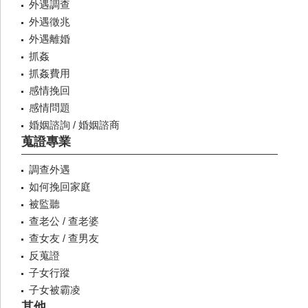
外遇調查
外遇徵兆
外遇離婚
抓姦
抓姦費用
感情挽回
感情問題
婚姻諮詢 / 婚姻諮商
蒐證專業
調查外遇
如何挽回家庭
被監聽
查老公 / 查老婆
查女友 / 查男友
反蒐證
子女行蹤
子女被霸凌
其他