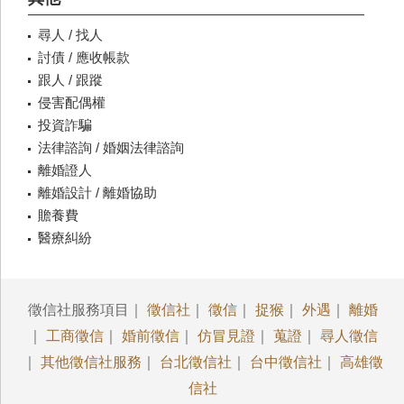
尋人 / 找人
討債 / 應收帳款
跟人 / 跟蹤
侵害配偶權
投資詐騙
法律諮詢 / 婚姻法律諮詢
離婚證人
離婚設計 / 離婚協助
贍養費
醫療糾紛
徵信社服務項目｜
徵信社
｜
徵信
｜
捉猴
｜
外遇
｜
離婚
｜
工商徵信
｜
婚前徵信
｜
仿冒見證
｜
蒐證
｜
尋人徵信
｜
其他徵信社服務
｜
台北徵信社
｜
台中徵信社
｜
高雄徵
信社