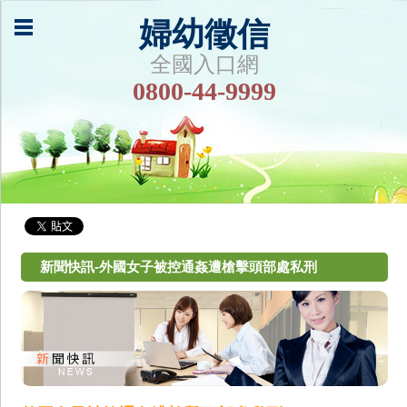
婦幼徵信
全國入口網
0800-44-9999
新聞快訊-外國女子被控通姦遭槍擊頭部處私刑