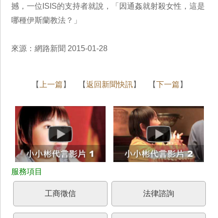
撼，一位ISIS的支持者就說，「因通姦就射殺女性，這是
哪種伊斯蘭教法？」
來源：網路新聞 2015-01-28
【
上一篇
】 【
返回新聞快訊
】 【
下一篇
】
工商徵信
法律諮詢