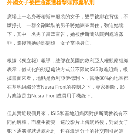
外國女子被控通姦遭槍擊頭部處私刑
廣場上一名身著穆斯林服裝的女子，雙手被綁在背後，不
斷掙扎，一群全副武裝的男子將她團團圍住，強迫她跪
下，其中一名男子當眾宣告，她被伊斯蘭法院判處通姦
罪，隨後朝她頭部開槍，女子當場身亡。
根據《獨立報》報導，總部在英國的敘利亞人權觀察組織
表示，儀式化的殘忍處決方式並不限於ISIS激進組織，根
據畫面來看，地點是敘利亞伊德利卜，當地80%的地區都
在基地組織分支Nusra Front的控制之下，專家推斷，影
片應該是由Nusra Front成員用手機錄下。
但其實近幾個月來，ISIS和基地組織因對伊斯蘭教義有不
同的解釋，而產生衝突，這段影片上傳網路後，對於女子
犯下通姦罪就遭處死刑，也在激進分子的社交圈引起震