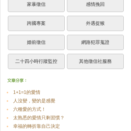
家暴徵信
感情挽回
跨國專案
外遇捉猴
婚前徵信
網路犯罪蒐證
二十四小時行蹤監控
其他徵信社服務
1+1=1的愛情
人沒變，變的是感覺
六種愛的方式！
太熟悉的愛情只剩習慣？
幸福的轉折靠自己決定