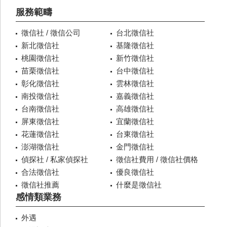
服務範疇
徵信社 / 徵信公司
台北徵信社
新北徵信社
基隆徵信社
桃園徵信社
新竹徵信社
苗栗徵信社
台中徵信社
彰化徵信社
雲林徵信社
南投徵信社
嘉義徵信社
台南徵信社
高雄徵信社
屏東徵信社
宜蘭徵信社
花蓮徵信社
台東徵信社
澎湖徵信社
金門徵信社
偵探社 / 私家偵探社
徵信社費用 / 徵信社價格
合法徵信社
優良徵信社
徵信社推薦
什麼是徵信社
感情類業務
外遇