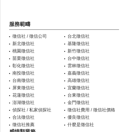
服務範疇
徵信社 / 徵信公司
台北徵信社
新北徵信社
基隆徵信社
桃園徵信社
新竹徵信社
苗栗徵信社
台中徵信社
彰化徵信社
雲林徵信社
南投徵信社
嘉義徵信社
台南徵信社
高雄徵信社
屏東徵信社
宜蘭徵信社
花蓮徵信社
台東徵信社
澎湖徵信社
金門徵信社
偵探社 / 私家偵探社
徵信社費用 / 徵信社價格
合法徵信社
優良徵信社
徵信社推薦
什麼是徵信社
感情類業務