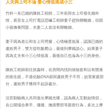
人夫與上司不淪 妻心情低落成小三
竹科一名已婚的陳姓工程師，三年前與女上司發生婚外
情，甚至女上司打電話恐嚇工程師妻子趕快辦離婚，但因
小孩撫養問題，夫妻二人並沒有辦離婚。
妻子因為老公和女上司劈腿，心情極度低落，認識已婚的
盧姓男子，雙方從吃飯爬山，最後到摩鐵談心。結果妻子
因為丈夫有小三心情低落，最後自己也淪為小三的身份。
陳姓工程師前往抓姦時，在房間內找到保險套和沾有體液
的衛生紙，不過化驗DNA卻與盧姓男子不符，妨害家庭部
分，盧姓男子獲得不起訴處分。
法官勘驗兩人共同進出摩鐵光碟，認為兩人互動如情侶，
在公開場合牽手、摟腰、撫摸臀部等親密行為，多次上摩