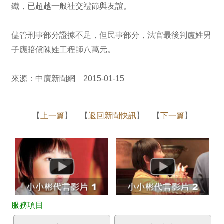
鐵，已超越一般社交禮節與友誼。
儘管刑事部分證據不足，但民事部分，法官最後判盧姓男
子應賠償陳姓工程師八萬元。
來源：中廣新聞網 2015-01-15
【
上一篇
】 【
返回新聞快訊
】 【
下一篇
】