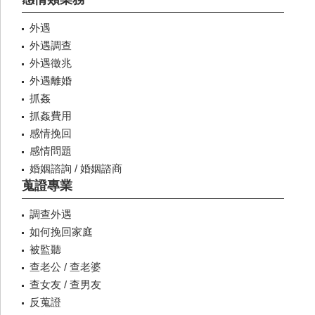
外遇
外遇調查
外遇徵兆
外遇離婚
抓姦
抓姦費用
感情挽回
感情問題
婚姻諮詢 / 婚姻諮商
蒐證專業
調查外遇
如何挽回家庭
被監聽
查老公 / 查老婆
查女友 / 查男友
反蒐證