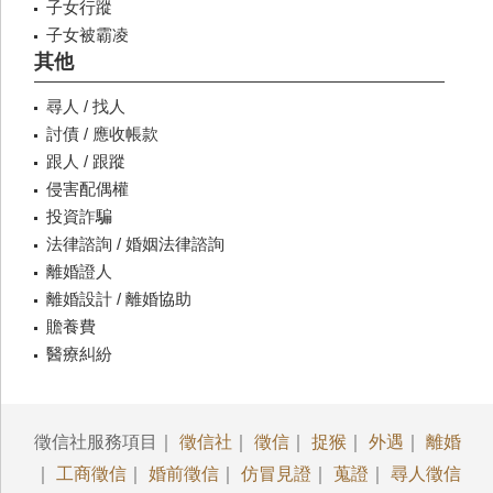
子女行蹤
子女被霸凌
其他
尋人 / 找人
討債 / 應收帳款
跟人 / 跟蹤
侵害配偶權
投資詐騙
法律諮詢 / 婚姻法律諮詢
離婚證人
離婚設計 / 離婚協助
贍養費
醫療糾紛
徵信社服務項目｜
徵信社
｜
徵信
｜
捉猴
｜
外遇
｜
離婚
｜
工商徵信
｜
婚前徵信
｜
仿冒見證
｜
蒐證
｜
尋人徵信