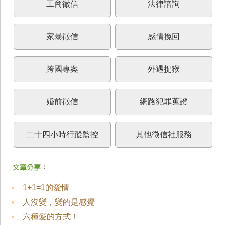
工商徵信
法律諮詢
家暴徵信
感情挽回
跨國專案
外遇捉猴
婚前徵信
網路犯罪蒐證
二十四小時行蹤監控
其他徵信社服務
1+1=1的愛情
人沒變，變的是感覺
六種愛的方式！