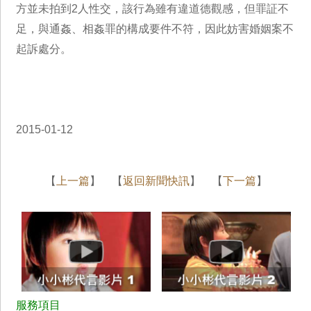
方並未拍到2人性交，該行為雖有違道德觀感，但罪証不
足，與通姦、相姦罪的構成要件不符，因此妨害婚姻案不
起訴處分。
2015-01-12
【
上一篇
】 【
返回新聞快訊
】 【
下一篇
】