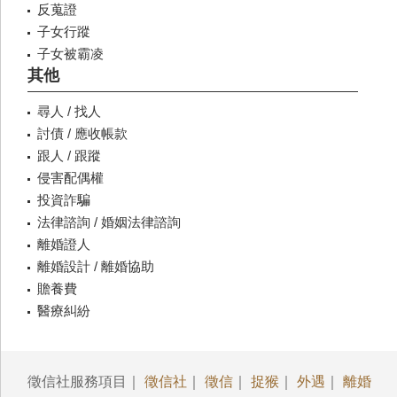
反蒐證
子女行蹤
子女被霸凌
其他
尋人 / 找人
討債 / 應收帳款
跟人 / 跟蹤
侵害配偶權
投資詐騙
法律諮詢 / 婚姻法律諮詢
離婚證人
離婚設計 / 離婚協助
贍養費
醫療糾紛
徵信社服務項目｜
徵信社
｜
徵信
｜
捉猴
｜
外遇
｜
離婚