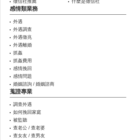
徵信社推薦
什麼是徵信社
感情類業務
外遇
外遇調查
外遇徵兆
外遇離婚
抓姦
抓姦費用
感情挽回
感情問題
婚姻諮詢 / 婚姻諮商
蒐證專業
調查外遇
如何挽回家庭
被監聽
查老公 / 查老婆
查女友 / 查男友