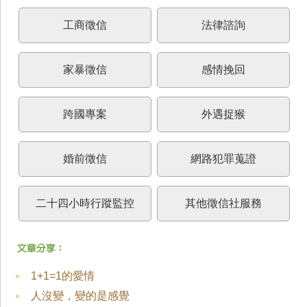
工商徵信
法律諮詢
家暴徵信
感情挽回
跨國專案
外遇捉猴
婚前徵信
網路犯罪蒐證
二十四小時行蹤監控
其他徵信社服務
1+1=1的愛情
人沒變，變的是感覺