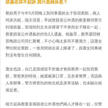
抓姦在床不起訴 因只是純休息？
蔡姓男子今年5月間晚上與同事蕭姓女子投宿賓館，兩人
同床共眠，隔天清晨，早就懷疑老公外遇的蔡妻夥同警方
到場抓姦，當場拍到丈夫赤裸著下半身與女子睡在一起，
蔡妻因老公外遇氣的控告2人通姦、相姦罪，蔡男還辯稱
當晚跟公司同仁聚餐，不小心喝太多而不勝酒力，請蕭女
帶往附近賓館，一進房間就在床上睡著了，跟蕭女同事絕
對沒有發生任何關係。
蕭女也說，自己是因感冒不舒服才會跟蔡男一起投宿賓
館，警察來的時候，她還戴著口罩，且衣著整齊，否認兩
人有辦事，警方將查扣的衛生紙及床單送驗，也未驗出精
液反應。
檢方認為蔡妻直稱因老公外遇他們兩人才睡在一起，但警