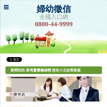
婦幼徵信
全國入口網
0800-44-9999
新聞快訊-富商驚覺戴綠帽 怒告小王妨害家庭