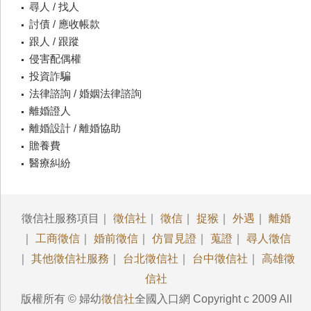
尋人 / 找人
討債 / 應收帳款
跟人 / 跟蹤
侵害配偶權
投資詐騙
法律諮詢 / 婚姻法律諮詢
離婚證人
離婚設計 / 離婚協助
贍養費
醫療糾紛
徵信社服務項目｜
徵信社
｜
徵信
｜
捉猴
｜
外遇
｜
離婚
｜
工商徵信
｜
婚前徵信
｜
仿冒見證
｜
蒐證
｜
尋人徵信
｜
其他徵信社服務
｜
台北徵信社
｜
台中徵信社
｜
高雄徵
信社
版權所有 © 婦幼
徵信社
全國入口網 Copyright c 2009 All