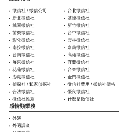
徵信社 / 徵信公司
台北徵信社
新北徵信社
基隆徵信社
桃園徵信社
新竹徵信社
苗栗徵信社
台中徵信社
彰化徵信社
雲林徵信社
南投徵信社
嘉義徵信社
台南徵信社
高雄徵信社
屏東徵信社
宜蘭徵信社
花蓮徵信社
台東徵信社
澎湖徵信社
金門徵信社
偵探社 / 私家偵探社
徵信社費用 / 徵信社價格
合法徵信社
優良徵信社
徵信社推薦
什麼是徵信社
感情類業務
外遇
外遇調查