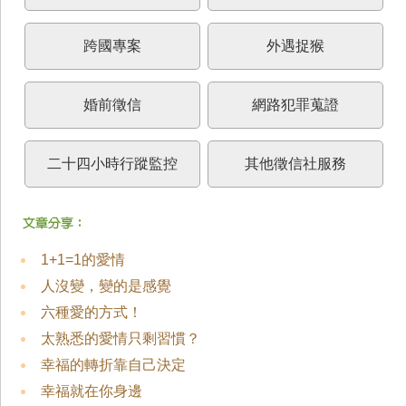
跨國專案
外遇捉猴
婚前徵信
網路犯罪蒐證
二十四小時行蹤監控
其他徵信社服務
1+1=1的愛情
人沒變，變的是感覺
六種愛的方式！
太熟悉的愛情只剩習慣？
幸福的轉折靠自己決定
幸福就在你身邊