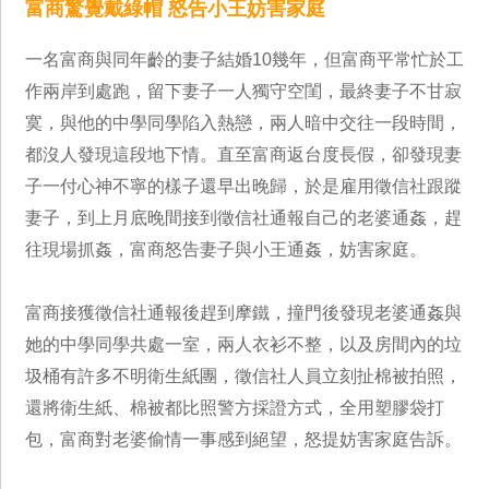
富商驚覺戴綠帽 怒告小王妨害家庭
一名富商與同年齡的妻子結婚10幾年，但富商平常忙於工
作兩岸到處跑，留下妻子一人獨守空閨，最終妻子不甘寂
寞，與他的中學同學陷入熱戀，兩人暗中交往一段時間，
都沒人發現這段地下情。直至富商返台度長假，卻發現妻
子一付心神不寧的樣子還早出晚歸，於是雇用徵信社跟蹤
妻子，到上月底晚間接到徵信社通報自己的老婆通姦，趕
往現場抓姦，富商怒告妻子與小王通姦，妨害家庭。
富商接獲徵信社通報後趕到摩鐵，撞門後發現老婆通姦與
她的中學同學共處一室，兩人衣衫不整，以及房間內的垃
圾桶有許多不明衛生紙團，徵信社人員立刻扯棉被拍照，
還將衛生紙、棉被都比照警方採證方式，全用塑膠袋打
包，富商對老婆偷情一事感到絕望，怒提妨害家庭告訴。