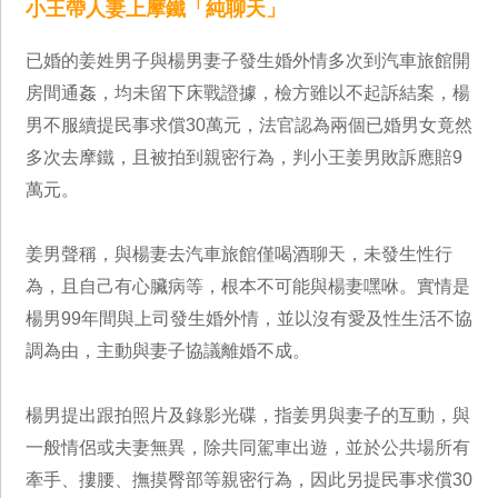
小王帶人妻上摩鐵「純聊天」
已婚的姜姓男子與楊男妻子發生婚外情多次到汽車旅館開
房間通姦，均未留下床戰證據，檢方雖以不起訴結案，楊
男不服續提民事求償30萬元，法官認為兩個已婚男女竟然
多次去摩鐵，且被拍到親密行為，判小王姜男敗訴應賠9
萬元。
姜男聲稱，與楊妻去汽車旅館僅喝酒聊天，未發生性行
為，且自己有心臟病等，根本不可能與楊妻嘿咻。實情是
楊男99年間與上司發生婚外情，並以沒有愛及性生活不協
調為由，主動與妻子協議離婚不成。
楊男提出跟拍照片及錄影光碟，指姜男與妻子的互動，與
一般情侶或夫妻無異，除共同駕車出遊，並於公共場所有
牽手、摟腰、撫摸臀部等親密行為，因此另提民事求償30