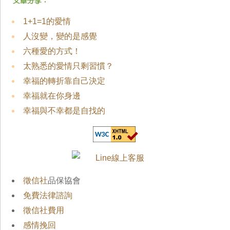
1+1=1的愛情
人沒變，變的是感覺
六種愛的方式！
太熟悉的愛情只剩習慣？
幸福的轉折靠自己決定
幸福就在你身邊
幸福與不幸都是自找的
徵信社
品保協會
免費法律諮詢
徵信社費用
感情挽回