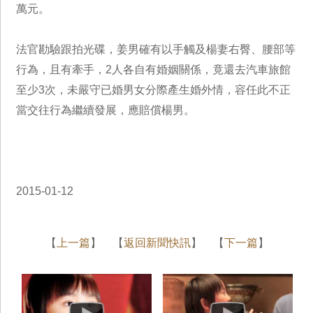
萬元。
法官勘驗跟拍光碟，姜男確有以手觸及楊妻右臀、腰部等
行為，且有牽手，2人各自有婚姻關係，竟還去汽車旅館
至少3次，未嚴守已婚男女分際產生婚外情，容任此不正
當交往行為繼續發展，應賠償楊男。
2015-01-12
【
上一篇
】 【
返回新聞快訊
】 【
下一篇
】