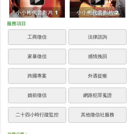
工商徵信
法律諮詢
家暴徵信
感情挽回
跨國專案
外遇捉猴
婚前徵信
網路犯罪蒐證
二十四小時行蹤監控
其他徵信社服務