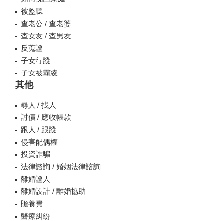
被監聽
查老公 / 查老婆
查女友 / 查男友
反蒐證
子女行蹤
子女被霸凌
其他
尋人 / 找人
討債 / 應收帳款
跟人 / 跟蹤
侵害配偶權
投資詐騙
法律諮詢 / 婚姻法律諮詢
離婚證人
離婚設計 / 離婚協助
贍養費
醫療糾紛