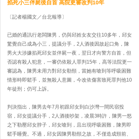
掐死小三伴屍後自首 高院更審改判10年
〔記者楊國文／台北報導〕
已婚的通訊行老闆陳男，仍與邱姓女友交往10多年，邱女
驚覺自己成為小三，提議分手，2人酒後因故起口角，陳
男火大涉嫌掐死邱女並伴屍一夜，翌日才向警方自首，但
否認有殺人犯意，一審仍依殺人罪判15年，高等法院更一
審認為，陳男未用力對邱女勒頸，當她有嗆到等呼吸困難
情形時即鬆手，並無殺人意圖，今改依傷害致死罪判他10
年徒刑；仍可上訴。
判決指出，陳男去年7月初跟邱女到白沙灣一間民宿投
宿，邱女提議分手，2人酒後吵架，凌晨3時許，陳男一怒
之下勒壓邱女脖子，邱女嗆到，且出現呼吸困難，陳男即
鬆手睡覺。不過，邱女因陳男勒頸之故，不僅造成頸前、