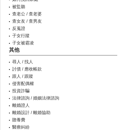
被監聽
查老公 / 查老婆
查女友 / 查男友
反蒐證
子女行蹤
子女被霸凌
其他
尋人 / 找人
討債 / 應收帳款
跟人 / 跟蹤
侵害配偶權
投資詐騙
法律諮詢 / 婚姻法律諮詢
離婚證人
離婚設計 / 離婚協助
贍養費
醫療糾紛