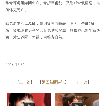
鎖骨等處組織間出血、骨折等傷勢，又造成缺氧窒息，最
後休克死亡。
陳男原本誤以為邱女是因疲累而睡著，隔天上午8時醒
來，發現躺在身旁的邱女竟嘴唇發黑，經檢視已無生命跡
象，才知道闖下大禍，向警方自首。
2014-12-31
【
上一篇
】 【
返回新聞快訊
】 【
下一篇
】