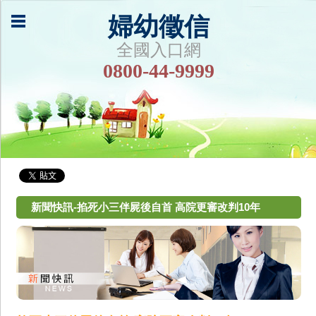
婦幼徵信
全國入口網
0800-44-9999
新聞快訊-掐死小三伴屍後自首 高院更審改判10年