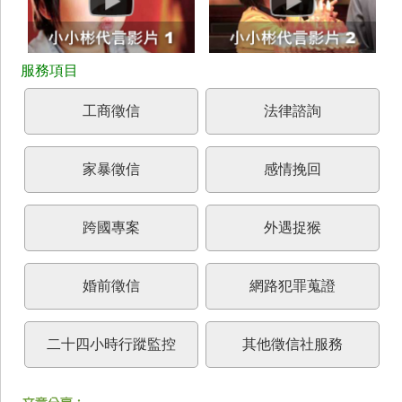
工商徵信
法律諮詢
家暴徵信
感情挽回
跨國專案
外遇捉猴
婚前徵信
網路犯罪蒐證
二十四小時行蹤監控
其他徵信社服務