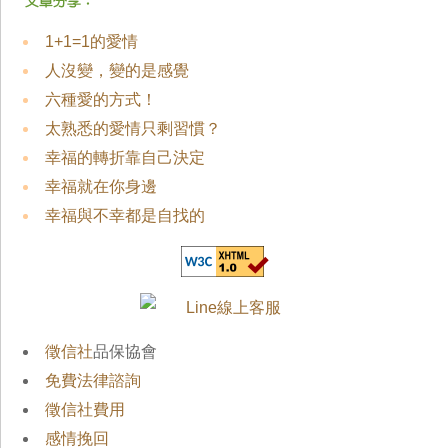
1+1=1的愛情
人沒變，變的是感覺
六種愛的方式！
太熟悉的愛情只剩習慣？
幸福的轉折靠自己決定
幸福就在你身邊
幸福與不幸都是自找的
徵信社
品保協會
免費法律諮詢
徵信社費用
感情挽回