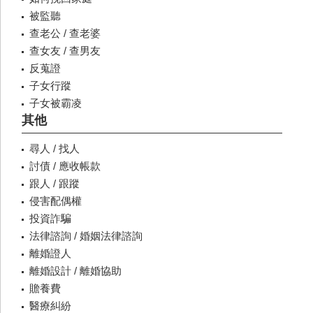
被監聽
查老公 / 查老婆
查女友 / 查男友
反蒐證
子女行蹤
子女被霸凌
其他
尋人 / 找人
討債 / 應收帳款
跟人 / 跟蹤
侵害配偶權
投資詐騙
法律諮詢 / 婚姻法律諮詢
離婚證人
離婚設計 / 離婚協助
贍養費
醫療糾紛