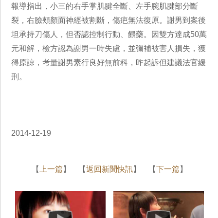
報導指出，小三的右手掌肌腱全斷、左手腕肌腱部分斷
裂，右臉頰顏面神經被割斷，傷疤無法復原。謝男到案後
坦承持刀傷人，但否認控制行動、餵藥。因雙方達成50萬
元和解，檢方認為謝男一時失慮，並彌補被害人損失，獲
得原諒，考量謝男素行良好無前科，昨起訴但建議法官緩
刑。
2014-12-19
【
上一篇
】 【
返回新聞快訊
】 【
下一篇
】