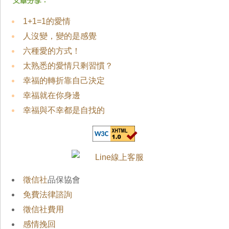
1+1=1的愛情
人沒變，變的是感覺
六種愛的方式！
太熟悉的愛情只剩習慣？
幸福的轉折靠自己決定
幸福就在你身邊
幸福與不幸都是自找的
徵信社
品保協會
免費法律諮詢
徵信社費用
感情挽回