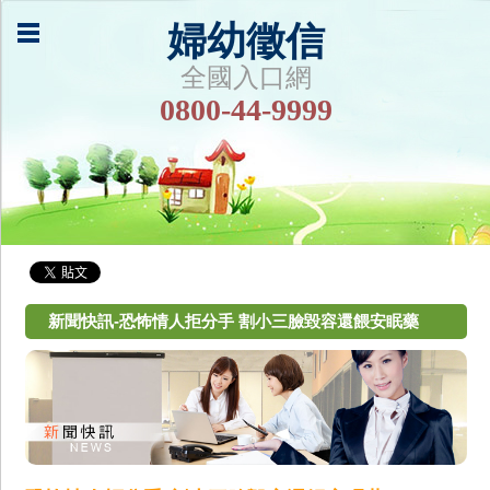
婦幼徵信
全國入口網
0800-44-9999
新聞快訊-恐怖情人拒分手 割小三臉毀容還餵安眠藥