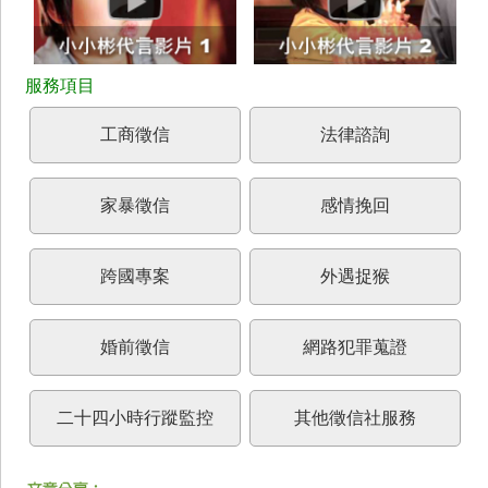
工商徵信
法律諮詢
家暴徵信
感情挽回
跨國專案
外遇捉猴
婚前徵信
網路犯罪蒐證
二十四小時行蹤監控
其他徵信社服務