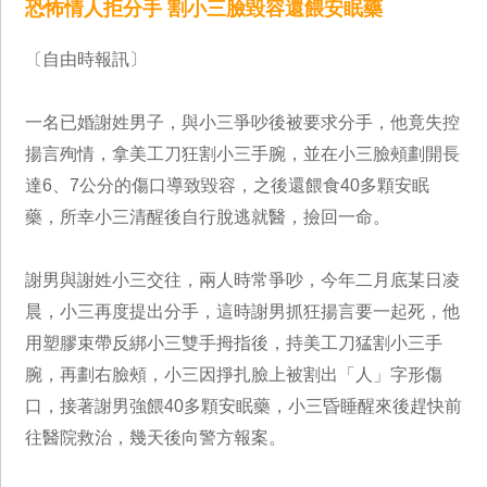
恐怖情人拒分手 割小三臉毀容還餵安眠藥
〔自由時報訊〕
一名已婚謝姓男子，與小三爭吵後被要求分手，他竟失控
揚言殉情，拿美工刀狂割小三手腕，並在小三臉頰劃開長
達6、7公分的傷口導致毀容，之後還餵食40多顆安眠
藥，所幸小三清醒後自行脫逃就醫，撿回一命。
謝男與謝姓小三交往，兩人時常爭吵，今年二月底某日凌
晨，小三再度提出分手，這時謝男抓狂揚言要一起死，他
用塑膠束帶反綁小三雙手拇指後，持美工刀猛割小三手
腕，再劃右臉頰，小三因掙扎臉上被割出「人」字形傷
口，接著謝男強餵40多顆安眠藥，小三昏睡醒來後趕快前
往醫院救治，幾天後向警方報案。