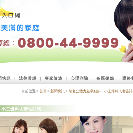
聞快訊
｜
法律常識
｜
專家論述
｜
心理測驗
｜
各區據點
｜
聯絡
目前位置 >
首頁
>
新聞快訊
>
怨老公體力差早點掛 小王爆料人妻告誹
 小王爆料人妻告誹謗