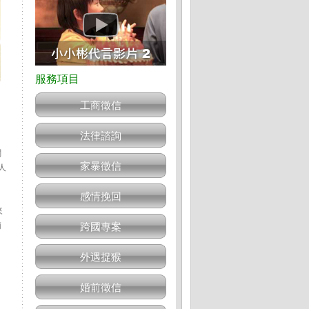
工商徵信
法律諮詢
關
家暴徵信
人
感情挽回
來
簡
跨國專案
外遇捉猴
婚前徵信