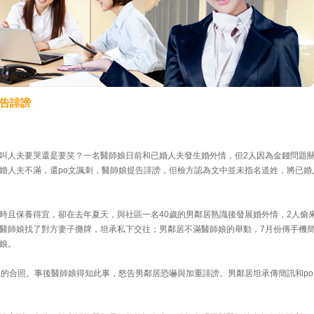
告誹謗
叫人夫要哭還是要笑？一名醫師娘日前和已婚人夫發生婚外情，但2人因為金錢問題
婚人夫不滿，還po文諷刺，醫師娘提告誹謗，但檢方認為文中並未指名道姓，將已婚
時且保養得宜，卻在去年夏天，與社區一名40歲的男鄰居熟識後發展婚外情，2人偷
醫師娘找了對方妻子攤牌，坦承私下交往；男鄰居不滿醫師娘的舉動，7月份傳手機
娘。
娘的合照。事後醫師娘得知此事，怒告男鄰居恐嚇與加重誹謗。男鄰居坦承傳簡訊和po