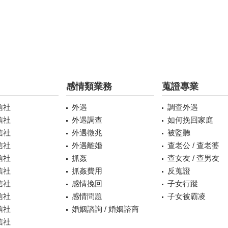
感情類業務
蒐證專業
信社
外遇
調查外遇
信社
外遇調查
如何挽回家庭
信社
外遇徵兆
被監聽
信社
外遇離婚
查老公 / 查老婆
信社
抓姦
查女友 / 查男友
信社
抓姦費用
反蒐證
信社
感情挽回
子女行蹤
信社
感情問題
子女被霸凌
信社
婚姻諮詢 / 婚姻諮商
信社