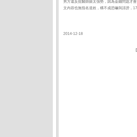
男方還反批醫師娘太強勢，因為金錢問題才會
文內容也無指名道姓，構不成恐嚇與誹謗，1
2014-12-18