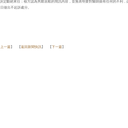
決定斷絕來往；檢方認為男鄰居船的簡訊內容，並無表明要對醫師娘有任何的不利，p
7日做出不起訴處分。
【
上一篇
】 【
返回新聞快訊
】 【
下一篇
】