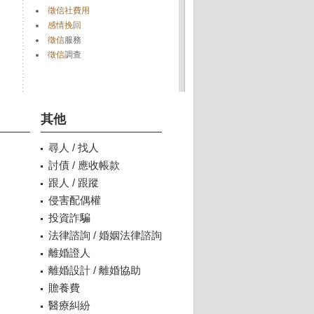
徵信社費用
感情挽回
徵信
服務
徵信
調查
其他
尋人 / 找人
討債 / 應收帳款
跟人 / 跟蹤
侵害配偶權
投資詐騙
法律諮詢 / 婚姻法律諮詢
離婚證人
離婚設計 / 離婚協助
贍養費
醫療糾紛