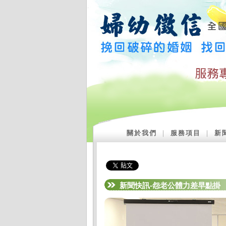
關於我們
｜
服務項目
｜
新
新聞快訊-怨老公體力差早點掛