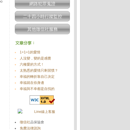
o
網路犯罪蒐證
二十四小時行蹤監控
其他徵信社服務
1+1=1的愛情
人沒變，變的是感覺
六種愛的方式！
太熟悉的愛情只剩習慣？
幸福的轉折靠自己決定
幸福就在你身邊
幸福與不幸都是自找的
徵信社
品保協會
免費法律諮詢