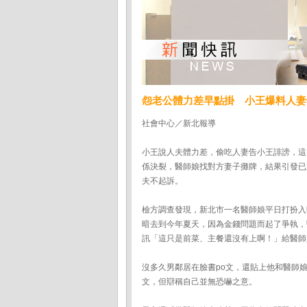
怨老公體力差早點掛 小王爆料人妻
社會中心／新北報導
小王說人夫體力差，偷吃人妻告小王誹謗，這
係決裂，醫師娘找對方妻子攤牌，結果引發已
夫不起訴。
檢方調查發現，新北市一名醫師娘平日打扮入
暗去到今年夏天，因為金錢問題而起了爭執，
訊「這只是前菜、主餐還沒有上啊！」給醫師
沒多久男鄰居在臉書po文，還貼上他和醫師
文，但辯稱自己並無恐嚇之意。