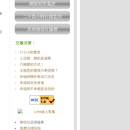
網路犯罪蒐證
褲
二十四小時行蹤監控
其他徵信社服務
宣
1+1=1的愛情
人沒變，變的是感覺
六種愛的方式！
太熟悉的愛情只剩習慣？
幸福的轉折靠自己決定
幸福就在你身邊
幸福與不幸都是自找的
徵信社
品保協會
免費法律諮詢