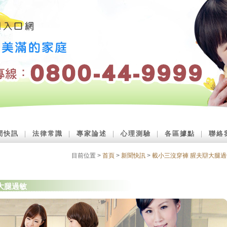
聞快訊
｜
法律常識
｜
專家論述
｜
心理測驗
｜
各區據點
｜
聯絡
目前位置 >
首頁
>
新聞快訊
>
載小三沒穿褲 腥夫辯大腿過
大腿過敏