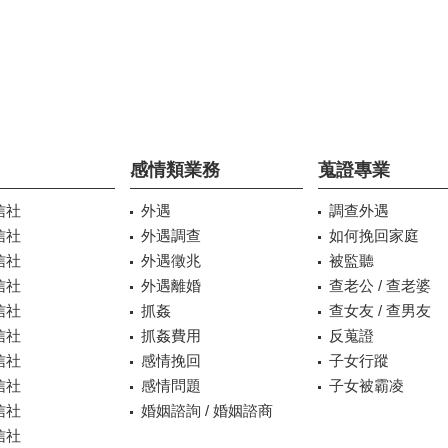
感情類業務
蒐證專業
信社
外遇
調查外遇
信社
外遇調查
如何挽回家庭
信社
外遇徵兆
被監聽
信社
外遇離婚
查老公 / 查老婆
信社
抓姦
查女友 / 查男友
信社
抓姦費用
反蒐證
信社
感情挽回
子女行蹤
信社
感情問題
子女被霸凌
信社
婚姻諮詢 / 婚姻諮商
信社