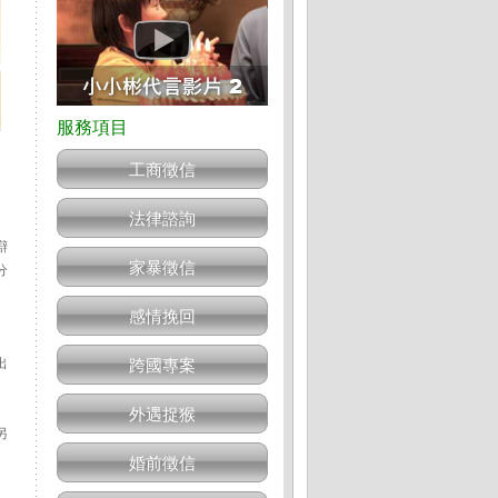
工商徵信
法律諮詢
辯
家暴徵信
分
感情挽回
出
跨國專案
外遇捉猴
另
婚前徵信