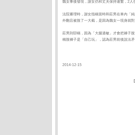
魏女事後發現，謝女仍和丈夫保持連繫，2人
法院審理時，謝女指稱當時和莊男在車內「純
外翻且被脫了一大截，是因為魏女一現身就對
莊男則辯稱，因為「大腿過敏」才會把褲子脫
稱脫褲子是「自己玩」，認為莊男前後說法矛
2014-12-15