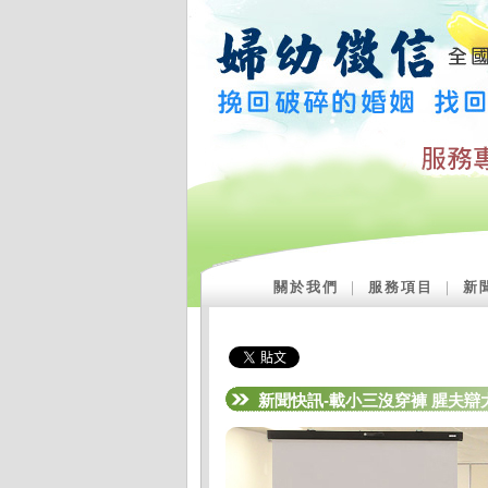
關於我們
｜
服務項目
｜
新
新聞快訊-載小三沒穿褲 腥夫辯