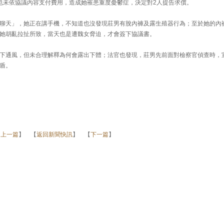
也未依協議內容支付費用，造成她罹患重度憂鬱症，決定對2人提告求償。
聊天」，她正在講手機，不知道也沒發現莊男有脫內褲及露生殖器行為；至於她的內
她胡亂拉扯所致，當天也是遭魏女脅迫，才會簽下協議書。
下通風，但未合理解釋為何會露出下體；法官也發現，莊男先前面對檢察官偵查時，
盾。
【
上一篇
】 【
返回新聞快訊
】 【
下一篇
】