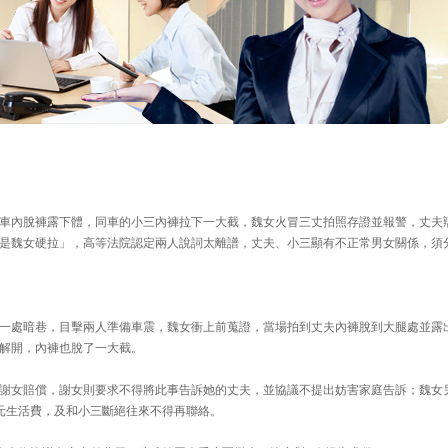
車內脫褲露下體，同車的小三內褲拉下一大截，魏女火冒三丈拍照存證並報警，丈夫
是魏女硬拉」，高等法院認定兩人說詞太離譜，丈夫、小三顯有不正常男女關係，須
一處暗巷，目擊兩人準備車震，魏女衝上前蒐證，當場拍到丈夫內褲脫到大腿處並露
解開，內褲也脫了一大截。
謝女賠償，謝女則要求不得將此事告訴她的丈夫，並協議不提出妨害家庭告訴；魏女
元生活費，及和小三斷絕往來不得再聯絡。