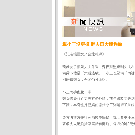
載小三沒穿褲 腥夫辯大腿過敏
〔記者楊國文／台北報導〕
魏姓女子懷疑丈夫外遇，深夜跟監逮到丈夫在
稱露下體是「大腿過敏」，小三也堅稱「內褲
別賠償魏女，全案仍可上訴。
小三內褲也脫一半
魏女懷疑莊姓丈夫有婚外情，前年跟蹤丈夫到
下體，本身也是已婚的謝姓小三則是褲子拉鍊
警方將雙方帶往分局製作筆錄，魏女要求小三
要求丈夫應負擔家庭所有開銷、每月給她2萬