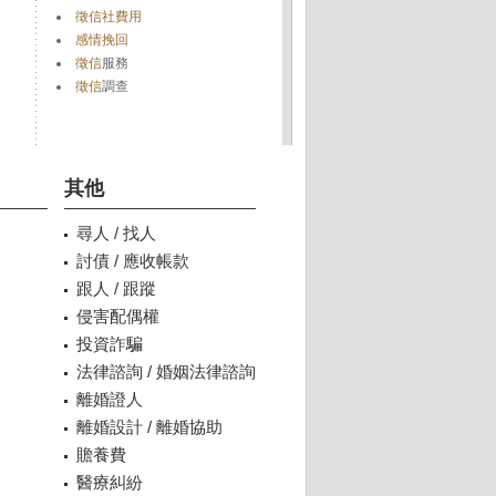
徵信社費用
感情挽回
徵信
服務
徵信
調查
其他
尋人 / 找人
討債 / 應收帳款
跟人 / 跟蹤
侵害配偶權
投資詐騙
法律諮詢 / 婚姻法律諮詢
離婚證人
離婚設計 / 離婚協助
贍養費
醫療糾紛