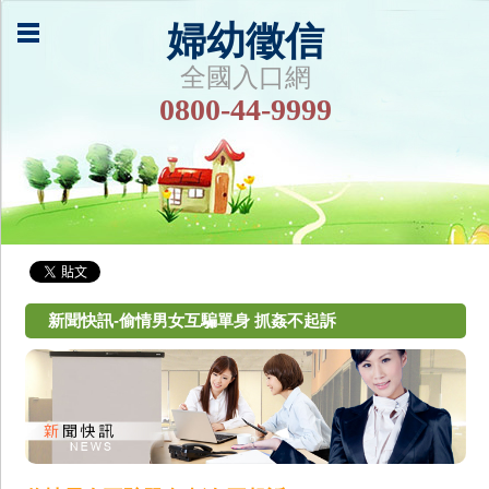
婦幼徵信
全國入口網
0800-44-9999
新聞快訊-偷情男女互騙單身 抓姦不起訴