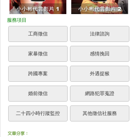
工商徵信
法律諮詢
家暴徵信
感情挽回
跨國專案
外遇捉猴
婚前徵信
網路犯罪蒐證
二十四小時行蹤監控
其他徵信社服務