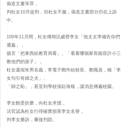
偽造文書等罪，
判杜女10月徒刑，但杜女不服，偽造文書部分仍在上訴
中。
100年11月間，杜女傳簡訊威脅李女「他太太準備告你們
通姦」，
揚言「把東西給教育局看」、「看看哪個家長能容許小三
教他們的孩子」，
杜女還假朱男名義，寄電子郵件給校長、教職員，稱「李
女勾引有婦之夫」、
「師之恥」，甚至到學校張貼海報，讓消息傳遍校園。
李女飽受折磨，向杜女求償，
法官認為杜女行徑確實損害李女名譽，
判李女勝訴，審後判賠。