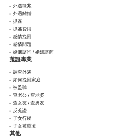
外遇徵兆
外遇離婚
抓姦
抓姦費用
感情挽回
感情問題
婚姻諮詢 / 婚姻諮商
蒐證專業
調查外遇
如何挽回家庭
被監聽
查老公 / 查老婆
查女友 / 查男友
反蒐證
子女行蹤
子女被霸凌
其他