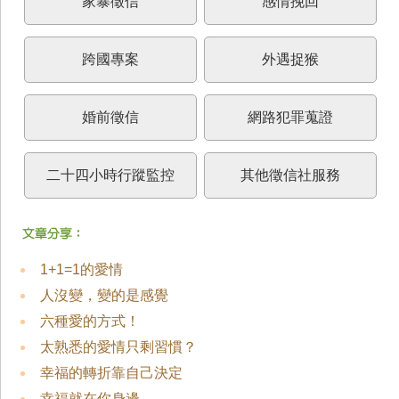
家暴徵信
感情挽回
跨國專案
外遇捉猴
婚前徵信
網路犯罪蒐證
二十四小時行蹤監控
其他徵信社服務
1+1=1的愛情
人沒變，變的是感覺
六種愛的方式！
太熟悉的愛情只剩習慣？
幸福的轉折靠自己決定
幸福就在你身邊