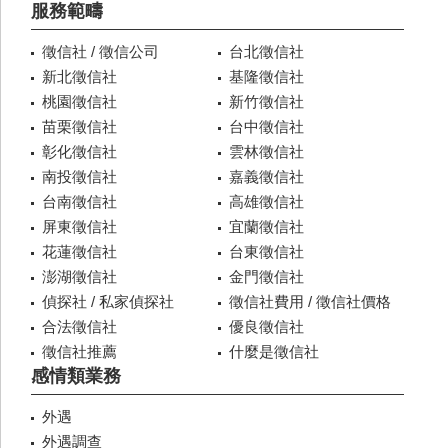
服務範疇
徵信社 / 徵信公司
台北徵信社
新北徵信社
基隆徵信社
桃園徵信社
新竹徵信社
苗栗徵信社
台中徵信社
彰化徵信社
雲林徵信社
南投徵信社
嘉義徵信社
台南徵信社
高雄徵信社
屏東徵信社
宜蘭徵信社
花蓮徵信社
台東徵信社
澎湖徵信社
金門徵信社
偵探社 / 私家偵探社
徵信社費用 / 徵信社價格
合法徵信社
優良徵信社
徵信社推薦
什麼是徵信社
感情類業務
外遇
外遇調查