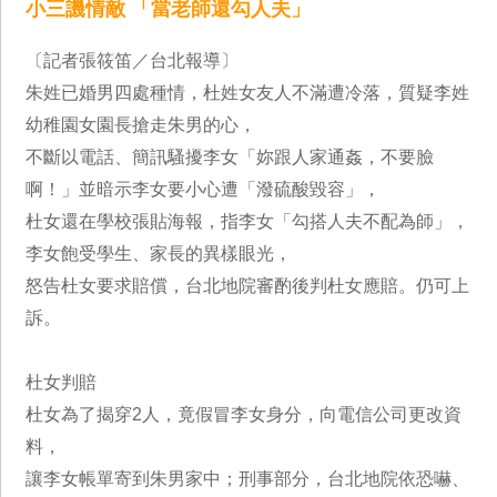
小三譏情敵 「當老師還勾人夫」
〔記者張筱笛／台北報導〕
朱姓已婚男四處種情，杜姓女友人不滿遭冷落，質疑李姓
幼稚園女園長搶走朱男的心，
不斷以電話、簡訊騷擾李女「妳跟人家通姦，不要臉
啊！」並暗示李女要小心遭「潑硫酸毀容」，
杜女還在學校張貼海報，指李女「勾搭人夫不配為師」，
李女飽受學生、家長的異樣眼光，
怒告杜女要求賠償，台北地院審酌後判杜女應賠。仍可上
訴。
杜女判賠
杜女為了揭穿2人，竟假冒李女身分，向電信公司更改資
料，
讓李女帳單寄到朱男家中；刑事部分，台北地院依恐嚇、