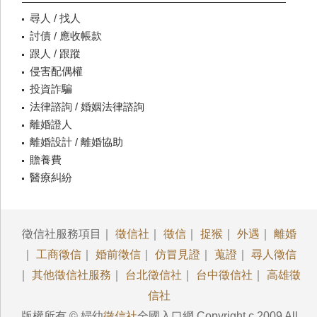
尋人 / 找人
討債 / 應收帳款
跟人 / 跟蹤
侵害配偶權
投資詐騙
法律諮詢 / 婚姻法律諮詢
離婚證人
離婚設計 / 離婚協助
贍養費
醫療糾紛
徵信社服務項目｜
徵信社
｜
徵信
｜
捉猴
｜
外遇
｜
離婚
｜
工商徵信
｜
婚前徵信
｜
仿冒見證
｜
蒐證
｜
尋人徵信
｜
其他徵信社服務
｜
台北徵信社
｜
台中徵信社
｜
高雄徵
信社
版權所有 © 婦幼
徵信社
全國入口網 Copyright c 2009 All