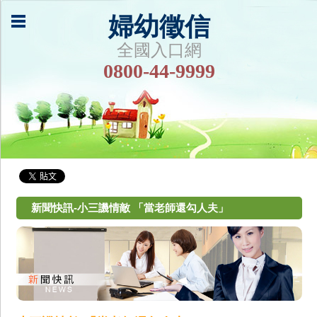
婦幼徵信
全國入口網
0800-44-9999
新聞快訊-小三譏情敵 「當老師還勾人夫」