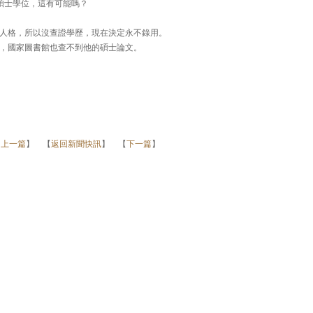
碩士學位，這有可能嗎？
人格，所以沒查證學歷，現在決定永不錄用。
，國家圖書館也查不到他的碩士論文。
【
上一篇
】 【
返回新聞快訊
】 【
下一篇
】