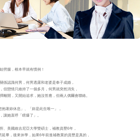
始劈腿，根本早就有慣例！
關係認識何男，何男透露和老婆是奉子成婚，
，但戀情只維持了一個多月，何男就突然消失，
擇離開，又開始追求，她沒答應，但兩人偶爾會聯絡。
想抱著妳休息」、「妳是此生唯一」，
，讓她直呼「瞎爆了」。
所、美國維吉尼亞大學雙碩士，補教資歷6年，
男延畢，後來休學，如果6年前進補教業的資歷是真的，