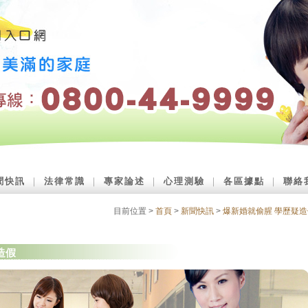
聞快訊
｜
法律常識
｜
專家論述
｜
心理測驗
｜
各區據點
｜
聯絡
目前位置 >
首頁
>
新聞快訊
>
爆新婚就偷腥 學歷疑造
造假