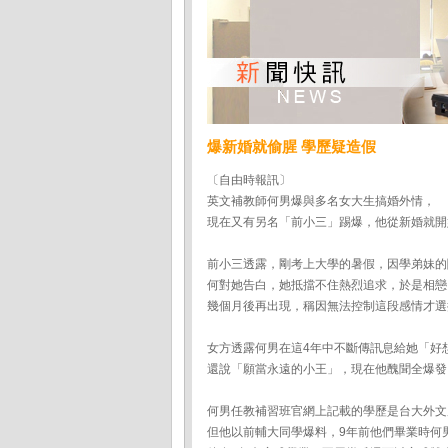
爆新婚就偷腥 學歷疑造假
〔自由時報訊〕
英文補教師何男爆與多名女大生搞婚外情，
現在又有另名「前小三」踢爆，他從新婚就開
前小三透露，剛考上大學的暑假，因學弟妹的
何對她告白，她抵擋不住熱烈追求，於是相戀
幾個月後再出現，稱因無法控制這段感情才選
女方透露何男在這4年中不斷傳訊息給她「好
還說「願當永遠的小王」，現在他醜聞全爆發
何男任教補習班官網上記載的學歷是台大外文
但他以前輔大同學爆料，9年前他們畢業時何