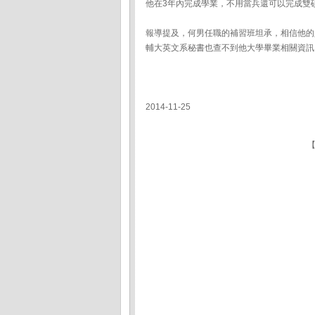
他在3年內完成學業，不用當兵還可以完成雙
報導提及，何男任職的補習班坦承，相信他的
輔大英文系秘書也查不到他大學畢業相關資訊
2014-11-25