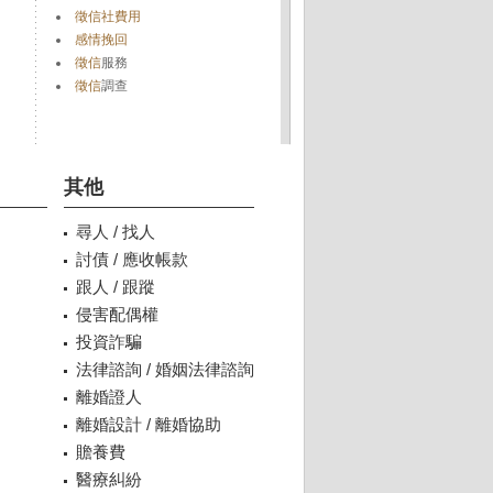
徵信社費用
感情挽回
徵信
服務
徵信
調查
其他
尋人 / 找人
討債 / 應收帳款
跟人 / 跟蹤
侵害配偶權
投資詐騙
法律諮詢 / 婚姻法律諮詢
離婚證人
離婚設計 / 離婚協助
贍養費
醫療糾紛