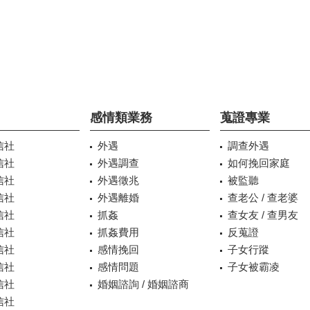
感情類業務
蒐證專業
信社
外遇
調查外遇
信社
外遇調查
如何挽回家庭
信社
外遇徵兆
被監聽
信社
外遇離婚
查老公 / 查老婆
信社
抓姦
查女友 / 查男友
信社
抓姦費用
反蒐證
信社
感情挽回
子女行蹤
信社
感情問題
子女被霸凌
信社
婚姻諮詢 / 婚姻諮商
信社