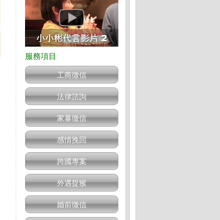
工商徵信
法律諮詢
家暴徵信
感情挽回
跨國專案
外遇捉猴
婚前徵信