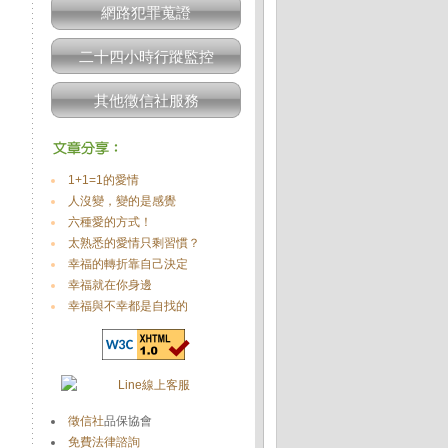
網路犯罪蒐證
二十四小時行蹤監控
其他徵信社服務
1+1=1的愛情
人沒變，變的是感覺
六種愛的方式！
太熟悉的愛情只剩習慣？
幸福的轉折靠自己決定
幸福就在你身邊
幸福與不幸都是自找的
徵信社
品保協會
免費法律諮詢