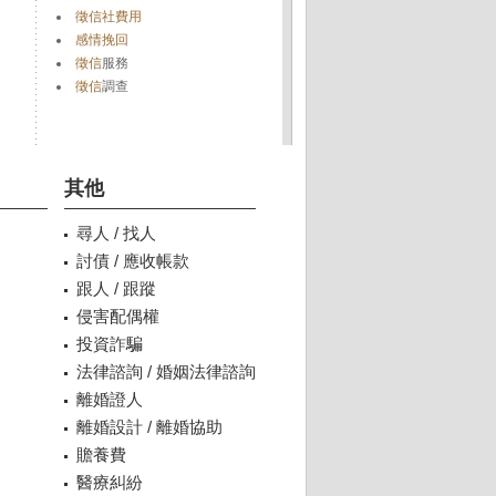
徵信社費用
感情挽回
徵信
服務
徵信
調查
其他
尋人 / 找人
討債 / 應收帳款
跟人 / 跟蹤
侵害配偶權
投資詐騙
法律諮詢 / 婚姻法律諮詢
離婚證人
離婚設計 / 離婚協助
贍養費
醫療糾紛