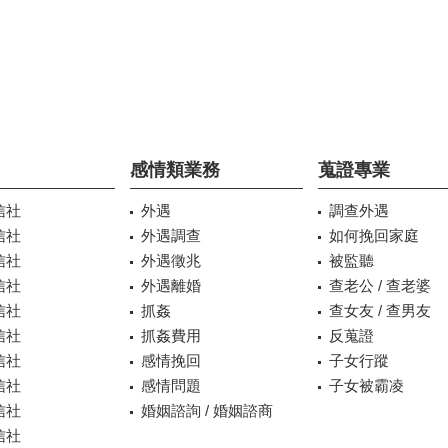
感情類業務
蒐證專業
信社
外遇
調查外遇
信社
外遇調查
如何挽回家庭
信社
外遇徵兆
被監聽
信社
外遇離婚
查老公 / 查老婆
信社
抓姦
查女友 / 查男友
信社
抓姦費用
反蒐證
信社
感情挽回
子女行蹤
信社
感情問題
子女被霸凌
信社
婚姻諮詢 / 婚姻諮商
信社