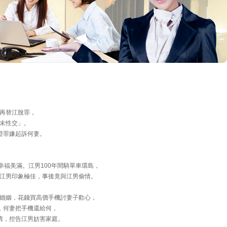
再替江脫罪，
未性交」。
證罪嫌起訴何妻。
幸福美滿。江男100年間騎單車環島，
江男印象極佳，事後竟與江男偷情。
婚姻，花錢買高價手機討妻子歡心，
，何妻把手機還給何，
情，控告江男妨害家庭。