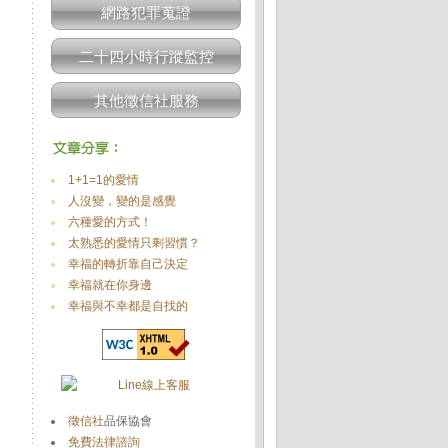
網路犯罪蒐證
二十四小時行蹤監控
其他徵信社服務
1+1=1的愛情
人沒變，變的是感覺
六種愛的方式！
太熟悉的愛情只剩習慣？
幸福的轉折靠自己決定
幸福就在你身邊
幸福與不幸都是自找的
徵信社
品保協會
免費法律諮詢