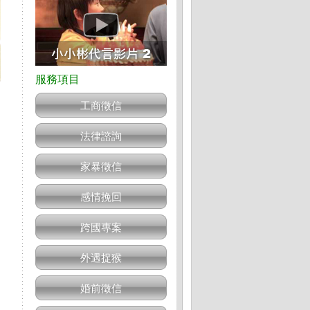
工商徵信
法律諮詢
家暴徵信
感情挽回
跨國專案
外遇捉猴
婚前徵信