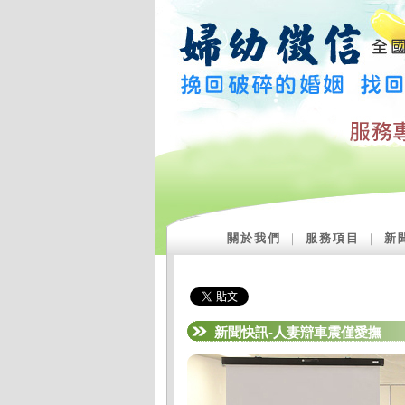
關於我們
｜
服務項目
｜
新
新聞快訊-人妻辯車震僅愛撫