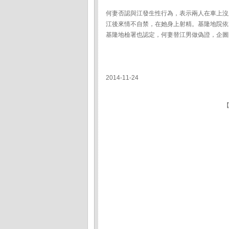
何妻否認與江發生性行為，表示兩人在車上沒
江後來情不自禁，在她身上射精。基隆地院依
基隆地檢署也認定，何妻替江男做偽證，企圖
2014-11-24