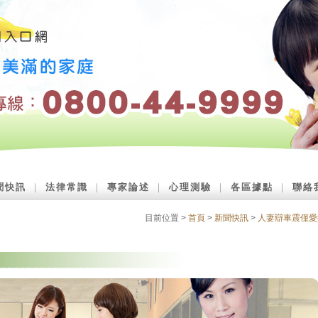
聞快訊
｜
法律常識
｜
專家論述
｜
心理測驗
｜
各區據點
｜
聯絡
目前位置 >
首頁
>
新聞快訊
>
人妻辯車震僅愛