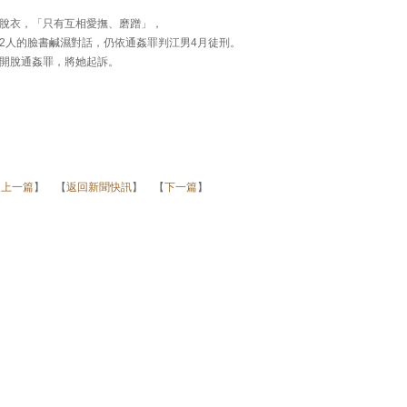
脫衣，「只有互相愛撫、磨蹭」，
2人的臉書鹹濕對話，仍依通姦罪判江男4月徒刑。
開脫通姦罪，將她起訴。
【
上一篇
】 【
返回新聞快訊
】 【
下一篇
】