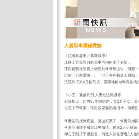
人妻辯車震僅愛撫
〔記者林嘉東／基隆報導〕
江姓士官長與何姓軍中同袍的妻子偷情，
江與何妻在臉書上網愛被何發現提告，何妻一
辯稱「只有愛撫」、「他只有在我身上射精，
法院判江男4月徒刑後，基隆地檢署昨再依偽
「小王」通姦判刑 人妻被追偽證罪
起訴指出，何男95年間結婚，育2名子女，原
借宿中部何家，何男設家宴熱情招待，何妻對
何妻認為找到真愛，擬拋家棄子，何男為挽回
何妻竟用該手機與江男傳情。後來2人仍離婚
卻忘了關掉手機臉書，何進入臉書發現2人姦