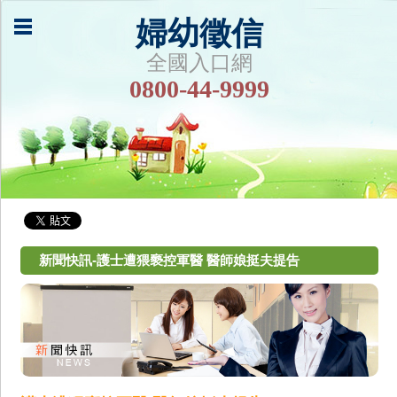
婦幼徵信
全國入口網
0800-44-9999
新聞快訊-護士遭猥褻控軍醫 醫師娘挺夫提告