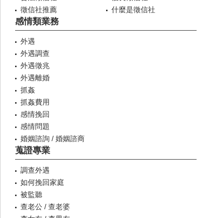
徵信社推薦
什麼是徵信社
感情類業務
外遇
外遇調查
外遇徵兆
外遇離婚
抓姦
抓姦費用
感情挽回
感情問題
婚姻諮詢 / 婚姻諮商
蒐證專業
調查外遇
如何挽回家庭
被監聽
查老公 / 查老婆