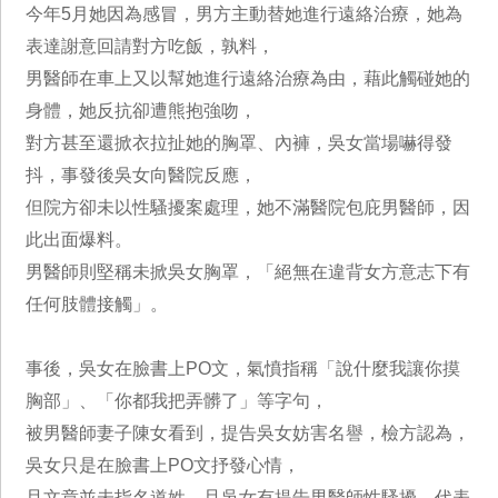
今年5月她因為感冒，男方主動替她進行遠絡治療，她為
表達謝意回請對方吃飯，孰料，
男醫師在車上又以幫她進行遠絡治療為由，藉此觸碰她的
身體，她反抗卻遭熊抱強吻，
對方甚至還掀衣拉扯她的胸罩、內褲，吳女當場嚇得發
抖，事發後吳女向醫院反應，
但院方卻未以性騷擾案處理，她不滿醫院包庇男醫師，因
此出面爆料。
男醫師則堅稱未掀吳女胸罩，「絕無在違背女方意志下有
任何肢體接觸」。
事後，吳女在臉書上PO文，氣憤指稱「說什麼我讓你摸
胸部」、「你都我把弄髒了」等字句，
被男醫師妻子陳女看到，提告吳女妨害名譽，檢方認為，
吳女只是在臉書上PO文抒發心情，
且文章並未指名道姓，且吳女有提告男醫師性騷擾，代表