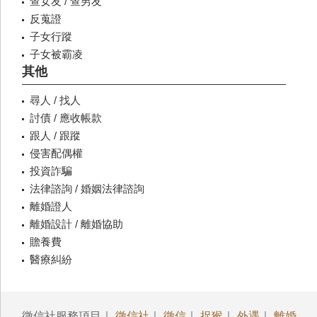
查女友 / 查男友
反蒐證
子女行蹤
子女被霸凌
其他
尋人 / 找人
討債 / 應收帳款
跟人 / 跟蹤
侵害配偶權
投資詐騙
法律諮詢 / 婚姻法律諮詢
離婚證人
離婚設計 / 離婚協助
贍養費
醫療糾紛
徵信社服務項目｜
徵信社
｜
徵信
｜
捉猴
｜
外遇
｜
離婚