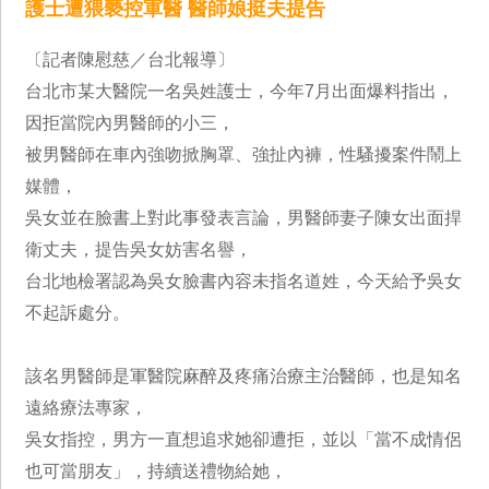
護士遭猥褻控軍醫 醫師娘挺夫提告
〔記者陳慰慈／台北報導〕
台北市某大醫院一名吳姓護士，今年7月出面爆料指出，
因拒當院內男醫師的小三，
被男醫師在車內強吻掀胸罩、強扯內褲，性騷擾案件鬧上
媒體，
吳女並在臉書上對此事發表言論，男醫師妻子陳女出面捍
衛丈夫，提告吳女妨害名譽，
台北地檢署認為吳女臉書內容未指名道姓，今天給予吳女
不起訴處分。
該名男醫師是軍醫院麻醉及疼痛治療主治醫師，也是知名
遠絡療法專家，
吳女指控，男方一直想追求她卻遭拒，並以「當不成情侶
也可當朋友」，持續送禮物給她，