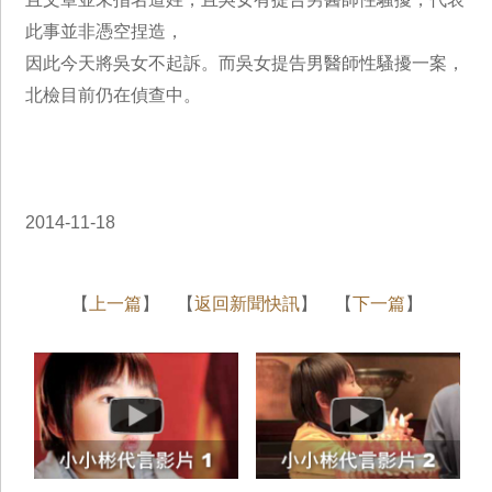
此事並非憑空捏造，
因此今天將吳女不起訴。而吳女提告男醫師性騷擾一案，
北檢目前仍在偵查中。
2014-11-18
【
上一篇
】 【
返回新聞快訊
】 【
下一篇
】