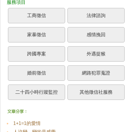
工商徵信
法律諮詢
家暴徵信
感情挽回
跨國專案
外遇捉猴
婚前徵信
網路犯罪蒐證
二十四小時行蹤監控
其他徵信社服務
1+1=1的愛情
人沒變，變的是感覺