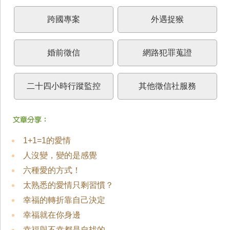
跨國專案
外遇捉猴
婚前徵信
網路犯罪蒐證
二十四小時行蹤監控
其他徵信社服務
1+1=1的愛情
人沒變，變的是感覺
六種愛的方式！
太熟悉的愛情只剩習慣？
幸福的轉折靠自己決定
幸福就在你身邊
幸福與不幸都是自找的