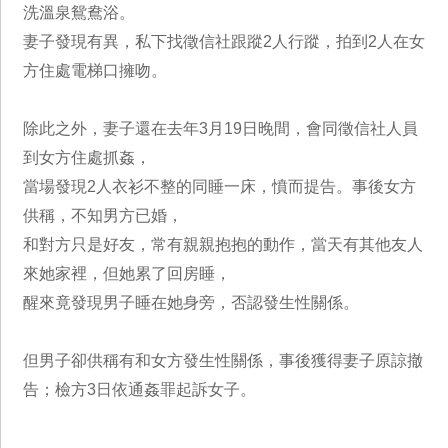
洗溫泉鴛鴦浴。
妻子發現有異，私下找徵信社跟蹤2人行蹤，拍到2人在女
方住處電梯口擁吻。
除此之外，妻子還在去年3月19日晚間，會同徵信社人員
到女方住處抓姦，
當場發現2人衣衫不整的同睡一床，憤而提告。事後女方
供稱，不知男方已婚，
和對方只是好友，常有親親抱抱的動作，當天有其他友人
來她家裡，但她累了回房睡，
醒來竟發現男子睡在她身旁，否認發生性關係。
但男子卻供稱有和女方發生性關係，事後獲得妻子原諒撤
告；檢方3日依通姦罪起訴女子。