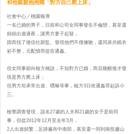
和他親親抱抱稱「對方自己爬上床」
社會中心／桃園報導
一名已婚的男子，日前和公司女同事發生不倫戀，甚至還
頻頻出遊過夜，讓男方妻子起疑，
因而找了徵信社跟監。發現他們不僅擁吻，還同床共眠衣
衫不整，元配憤而提告通姦。
但女同事卻向檢方稱說，不知對方已婚，而且睡醒後才發
現是男方爬上床；
但男方坦承常出遊、嘿咻等事，檢方3日依通姦罪起訴小
三。
檢警調查發現，該名27歲的人夫和21歲的女子是前同
事，但從2012年12月至去年3月，
2人出遊頻繁，足跡遍布中南部，甚至還一同到南投廬山