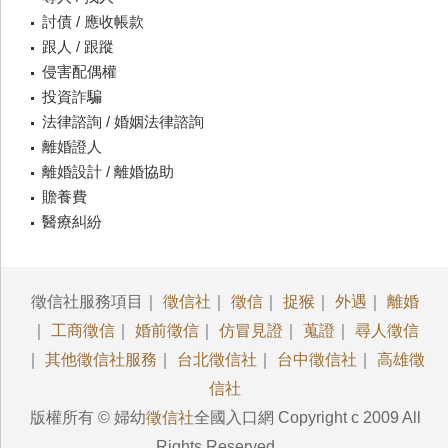
討債 / 應收帳款
跟人 / 跟蹤
侵害配偶權
投資詐騙
法律諮詢 / 婚姻法律諮詢
離婚證人
離婚設計 / 離婚協助
贍養費
醫療糾紛
徵信社服務項目｜
徵信社
｜
徵信
｜
捉猴
｜
外遇
｜
離婚
｜
工商徵信
｜
婚前徵信
｜
仿冒見證
｜
蒐證
｜
尋人徵信
｜
其他徵信社服務
｜
台北徵信社
｜
台中徵信社
｜
高雄徵
信社
版權所有 © 婦幼
徵信社
全國入口網 Copyright c 2009 All
Rights Reserved.