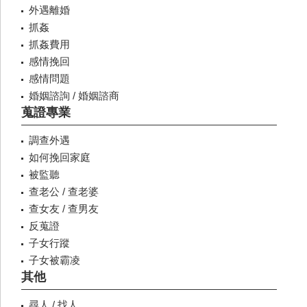
外遇離婚
抓姦
抓姦費用
感情挽回
感情問題
婚姻諮詢 / 婚姻諮商
蒐證專業
調查外遇
如何挽回家庭
被監聽
查老公 / 查老婆
查女友 / 查男友
反蒐證
子女行蹤
子女被霸凌
其他
尋人 / 找人