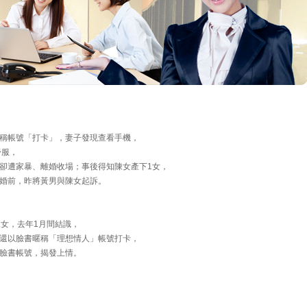
稱帳號「打卡」，妻子發現查看手機，
舒服，
卻遭家暴、離婚收場；事後得知陳女產下1女，
婚前，昨將黃男與陳女起訴。
陳女，去年1月間結識，
還以臉書暱稱「理想情人」帳號打卡，
臉書帳號，揭發上情。