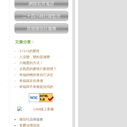
網路犯罪蒐證
二十四小時行蹤監控
其他徵信社服務
1+1=1的愛情
人沒變，變的是感覺
六種愛的方式！
太熟悉的愛情只剩習慣？
幸福的轉折靠自己決定
幸福就在你身邊
幸福與不幸都是自找的
徵信社
品保協會
免費法律諮詢