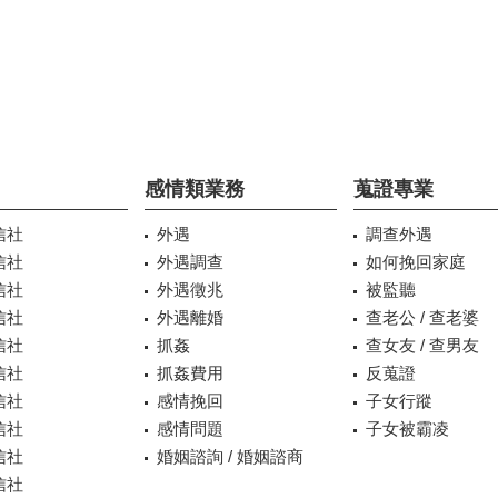
感情類業務
蒐證專業
信社
外遇
調查外遇
信社
外遇調查
如何挽回家庭
信社
外遇徵兆
被監聽
信社
外遇離婚
查老公 / 查老婆
信社
抓姦
查女友 / 查男友
信社
抓姦費用
反蒐證
信社
感情挽回
子女行蹤
信社
感情問題
子女被霸凌
信社
婚姻諮詢 / 婚姻諮商
信社