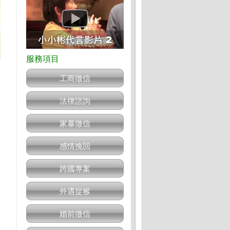
工商徵信
法律諮詢
家暴徵信
感情挽回
跨國專案
外遇捉猴
婚前徵信