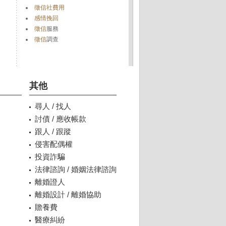
徵信社費用
感情挽回
徵信
服務
徵信
調查
其他
尋人 / 找人
討債 / 應收帳款
跟人 / 跟蹤
侵害配偶權
投資詐騙
法律諮詢 / 婚姻法律諮詢
離婚證人
離婚設計 / 離婚協助
贍養費
醫療糾紛