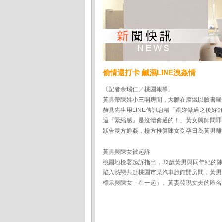
偷情還打卡 鹹濕LINE洩姦情
〔記者余瑞仁／桃園報導〕
黃男帶陳姓小三開房間，大膽在摩鐵以臉書暱
赫見先生用LINE傳訊息稱「跟妳做過之後好
這『緊縮感』是沒體會過的！」黃女興師問罪
狀告雙方通姦，檢方推算陳女受孕日為黃男離
黃男與陳女被起訴
桃園地檢署起訴指出，33歲黃男與同年紀的
陷入熱戀共赴桃園市某汽車旅館開房間，黃男
標示與陳女「在一起」。黃妻發現丈夫的匿名