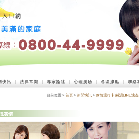
聞快訊
｜
法律常識
｜
專家論述
｜
心理測驗
｜
各區據點
｜
聯絡
目前位置 >
首頁
>
新聞快訊
>
偷情還打卡 鹹濕LINE洩
E洩姦情