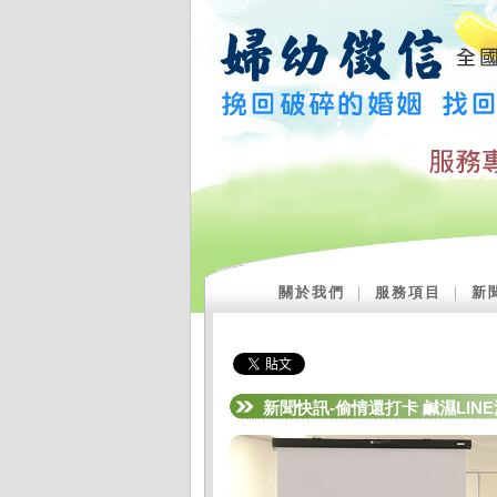
關於我們
｜
服務項目
｜
新
新聞快訊-偷情還打卡 鹹濕LIN