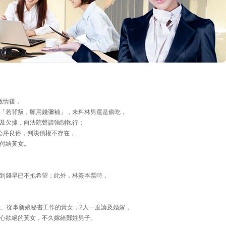
激情後，
「若背叛，願用錢彌補」，未料林男還是偷吃，
及欠據，向法院聲請強制執行；
公序良俗，判決債權不存在，
付給黃女。
到錢早已不抱希望；此外，林簽本票時，
 歲、從事新娘秘書工作的黃女，2人一度論及婚嫁，
心欲絕的黃女，不久嫁給鄭姓男子。