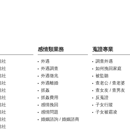
感情類業務
蒐證專業
信社
外遇
調查外遇
信社
外遇調查
如何挽回家庭
信社
外遇徵兆
被監聽
信社
外遇離婚
查老公 / 查老婆
信社
抓姦
查女友 / 查男友
信社
抓姦費用
反蒐證
信社
感情挽回
子女行蹤
信社
感情問題
子女被霸凌
信社
婚姻諮詢 / 婚姻諮商
信社