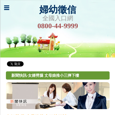
婦幼徵信
全國入口網
0800-44-9999
新聞快訊-女婿劈腿 丈母娘推小三摔下樓