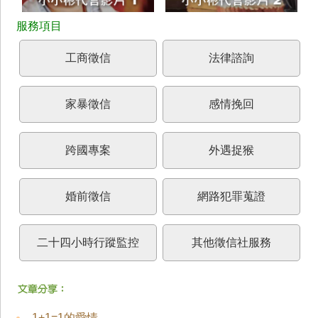
工商徵信
法律諮詢
家暴徵信
感情挽回
跨國專案
外遇捉猴
婚前徵信
網路犯罪蒐證
二十四小時行蹤監控
其他徵信社服務
1+1=1的愛情