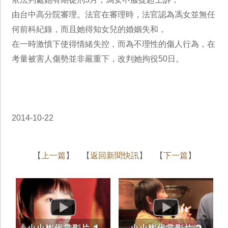
由台中高分院審理。法官在審理時，法官認為馮女並無任
何前科紀錄，而且她得知女兒的婚姻失和，
在一時激憤下使得情緒失控，而為不理性的傷人行為，在
考量被害人傷勢並非嚴重下，改判她拘役50日。
2014-10-22
【
上一篇
】 【
返回新聞快訊
】 【
下一篇
】