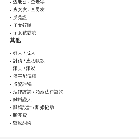
查老公 / 查老婆
查女友 / 查男友
反蒐證
子女行蹤
子女被霸凌
其他
尋人 / 找人
討債 / 應收帳款
跟人 / 跟蹤
侵害配偶權
投資詐騙
法律諮詢 / 婚姻法律諮詢
離婚證人
離婚設計 / 離婚協助
贍養費
醫療糾紛