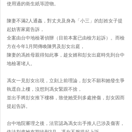
使用過的衛生紙等證物。
陳妻不滿2人通姦，對丈夫及身為「小三」的彭姓女子提
起妨害家庭告訴，
全案由台中地檢署偵辦（目前本案已由檢方起訴）。而檢
方在今年1月間傳喚陳男及彭女出庭，
陳妻的馮姓母親得知此事，趁女婿和彭女出庭時先到台中
地檢署堵人。
馮女一見彭女出現，立刻上前理論，彭女不願和她發生爭
執逕自上樓，沒想到馮女緊跟不捨，
並出手將彭女推下樓梯，致使她受到多處挫傷，彭女因而
提起告訴。
台中地院審理之後，法官認為馮女出手推人已涉及傷害，
依法判處她有期徒刑3月，馮女不服提起上訴，