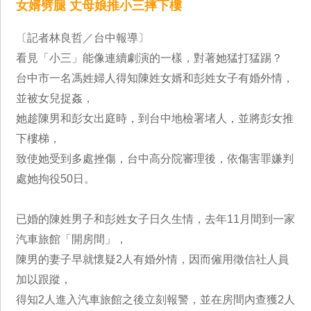
女婿劈腿 丈母娘推小三摔下樓
〔記者林良哲／台中報導〕
看見「小三」能像連續劇演的一樣，對著她猛打猛踢？
台中市一名馮姓婦人得知陳姓女婿和彭姓女子有婚外情，
並被女兒捉姦，
她趁陳男和彭女出庭時，到台中地檢署堵人，並將彭女推
下樓梯，
致使她受到多處挫傷，台中高分院審理後，依傷害罪嫌判
處她拘役50日。
已婚的陳姓男子和彭姓女子日久生情，去年11月間到一家
汽車旅館「開房間」，
陳男的妻子早就懷疑2人有婚外情，因而僱用徵信社人員
加以跟蹤，
得知2人進入汽車旅館之後立刻報警，並在房間內查獲2人