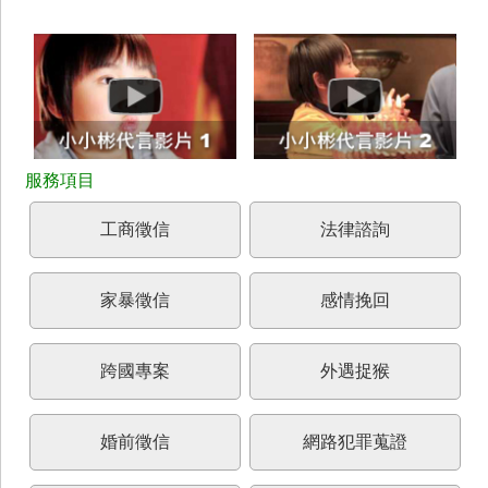
工商徵信
法律諮詢
家暴徵信
感情挽回
跨國專案
外遇捉猴
婚前徵信
網路犯罪蒐證