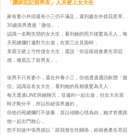
「讓妳忘記前男友」人夫硬上女大生
家有妻小外頭還有小三仍不滿足，還到處在外捻花惹草。
30歲張男透過「微信」，
認識一名剛失戀的女大生，看到她的照片後驚為天人，每
天死纏爛打邀對方出遊，在第三次見面時，
竟霸王硬上弓性侵女大生，還說「你這樣就會產生罪惡
感，徹底忘了前男友」。
張男不只有妻小，還在外養小三，但他透過通訊軟體「微
信」認識這名女大生，看到她的長相後驚為天人，
每天透過LINE與她聊天，並邀約一起出遊，但女大生當
時才剛分手，所以拒絕張男邀約，
但他仍死纏爛打不放棄，並以傾聽心情為由，她才答應跟
他一起出門散心，
想不到途中張男就以「跟我發生性關係，妳就會產生罪惡