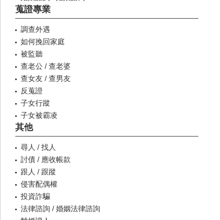
蒐證專業
調查外遇
如何挽回家庭
被監聽
查老公 / 查老婆
查女友 / 查男友
反蒐證
子女行蹤
子女被霸凌
其他
尋人 / 找人
討債 / 應收帳款
跟人 / 跟蹤
侵害配偶權
投資詐騙
法律諮詢 / 婚姻法律諮詢