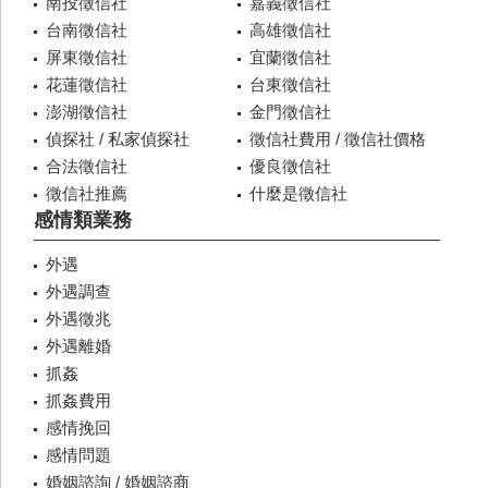
南投徵信社
嘉義徵信社
台南徵信社
高雄徵信社
屏東徵信社
宜蘭徵信社
花蓮徵信社
台東徵信社
澎湖徵信社
金門徵信社
偵探社 / 私家偵探社
徵信社費用 / 徵信社價格
合法徵信社
優良徵信社
徵信社推薦
什麼是徵信社
感情類業務
外遇
外遇調查
外遇徵兆
外遇離婚
抓姦
抓姦費用
感情挽回
感情問題
婚姻諮詢 / 婚姻諮商