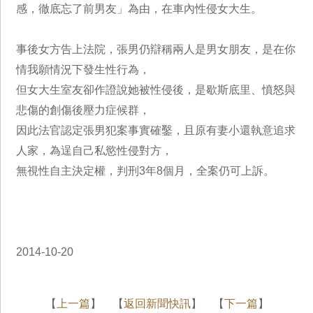
感，徹底忘了前男友」為由，在車內性侵女大生。
事後女方告上法院，張男仍辯稱兩人是男女朋友，是在你
情我願情況下發生性行為，
但女大生室友卻作證說她被性侵後，是歇斯底里、憤怒與
悲傷的創傷後壓力症候群，
因此法官認定張男犯案事實確鑿，且原有妻小還執意追求
人家，為逞自己私慾性侵對方，
無視性自主決定權，判刑3年8個月，全案仍可上訴。
2014-10-20
【
上一篇
】 【
返回新聞快訊
】 【
下一篇
】