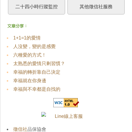
二十四小時行蹤監控
其他徵信社服務
1+1=1的愛情
人沒變，變的是感覺
六種愛的方式！
太熟悉的愛情只剩習慣？
幸福的轉折靠自己決定
幸福就在你身邊
幸福與不幸都是自找的
徵信社
品保協會