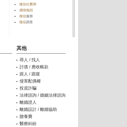
徵信社費用
感情挽回
徵信
服務
徵信
調查
其他
尋人 / 找人
討債 / 應收帳款
跟人 / 跟蹤
侵害配偶權
投資詐騙
法律諮詢 / 婚姻法律諮詢
離婚證人
離婚設計 / 離婚協助
贍養費
醫療糾紛