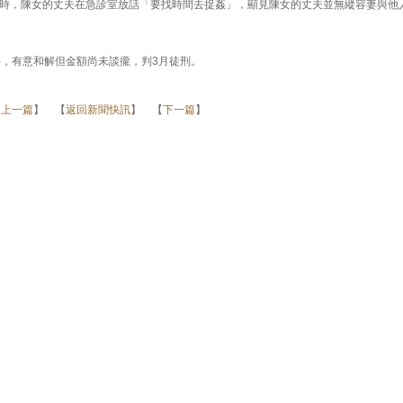
時，陳女的丈夫在急診室放話「要找時間去捉姦」，顯見陳女的丈夫並無縱容妻與他
科，有意和解但金額尚未談攏，判3月徒刑。
【
上一篇
】 【
返回新聞快訊
】 【
下一篇
】