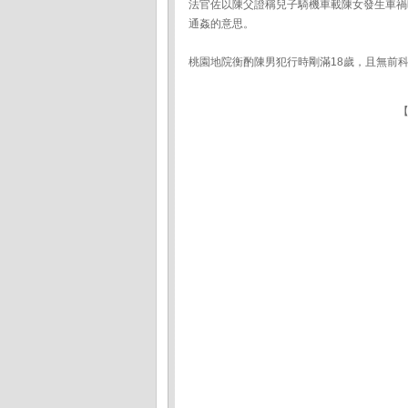
法官佐以陳父證稱兒子騎機車載陳女發生車禍
通姦的意思。
桃園地院衡酌陳男犯行時剛滿18歲，且無前