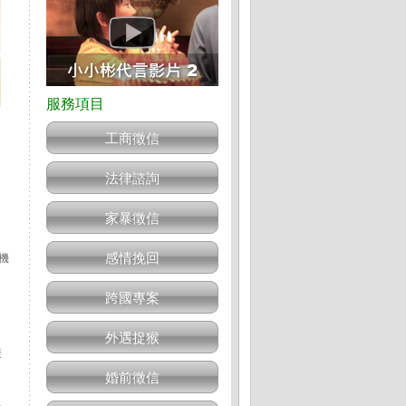
工商徵信
法律諮詢
家暴徵信
感情挽回
機
跨國專案
外遇捉猴
聚
婚前徵信