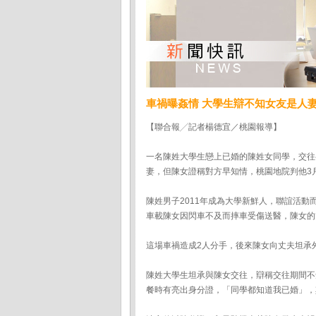
車禍曝姦情 大學生辯不知女友是人
【聯合報╱記者楊德宜／桃園報導】
一名陳姓大學生戀上已婚的陳姓女同學，交往
妻，但陳女證稱對方早知情，桃園地院判他3
陳姓男子2011年成為大學新鮮人，聯誼活動
車載陳女因閃車不及而摔車受傷送醫，陳女的
這場車禍造成2人分手，後來陳女向丈夫坦承
陳姓大學生坦承與陳女交往，辯稱交往期間不
餐時有亮出身分證，「同學都知道我已婚」，