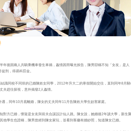
妻
半年後因兩人共騎乘機車發生車禍，姦情因而曝光挨告，陳男辯稱不知「女友」是人
月徒刑，得易科罰金。
而結識同校不同班的已婚陳姓女同學，2012年升大二的寒假開始交往，直到同年8月騎
丈夫趕往探視，意外揭發2人姦情。
外遇，同年10月底離婚，陳女的丈夫同年11月告陳姓大學生妨害家庭。
知對方已婚，懷疑是女友與前夫合謀設計仙人跳。陳女說，她婚後2年讀大學，新生
其他學生也證稱，陳男曾經到陳女家玩，並看到客廳有婚紗照，知道陳女已婚。