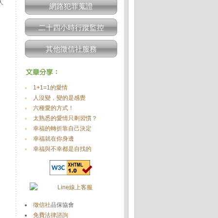
人
網路犯罪蒐證
二十四小時行蹤監控
其他徵信社服務
1+1=1的愛情
人沒變，變的是感覺
六種愛的方式！
太熟悉的愛情只剩習慣？
幸福的轉折靠自己決定
幸福就在你身邊
幸福與不幸都是自找的
徵信社
品保協會
免費法律諮詢