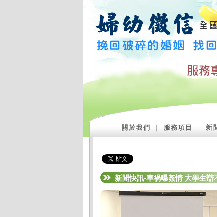
關於我們
｜
服務項目
｜
新
新聞快訊-車禍曝姦情 大學生辯