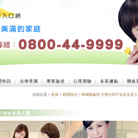
聞快訊
｜
法律常識
｜
專家論述
｜
心理測驗
｜
各區據點
｜
聯絡
目前位置 >
首頁
>
新聞快訊
>
車禍曝姦情 大學生辯不知女友是人
不知女友是人妻