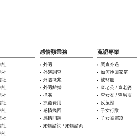
感情類業務
蒐證專業
信社
外遇
調查外遇
信社
外遇調查
如何挽回家庭
信社
外遇徵兆
被監聽
信社
外遇離婚
查老公 / 查老婆
信社
抓姦
查女友 / 查男友
信社
抓姦費用
反蒐證
信社
感情挽回
子女行蹤
信社
感情問題
子女被霸凌
信社
婚姻諮詢 / 婚姻諮商
信社