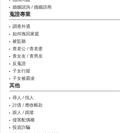
婚姻諮詢 / 婚姻諮商
蒐證專業
調查外遇
如何挽回家庭
被監聽
查老公 / 查老婆
查女友 / 查男友
反蒐證
子女行蹤
子女被霸凌
其他
尋人 / 找人
討債 / 應收帳款
跟人 / 跟蹤
侵害配偶權
投資詐騙