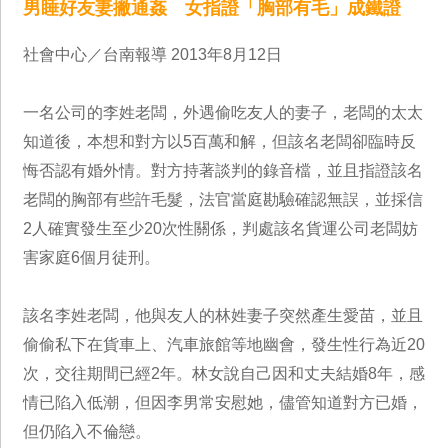
男睡好友妻撇通姦 女指證「胸部有毛」成鐵證
社會中心／台南報導 2013年8月12日
一名公司的李姓老闆，外遇偷吃友人的妻子，老闆的太太
知道後，本想和對方以5百萬和解，但該名老闆卻臨時反
悔否認有婚外情。對方持著談判的錄音檔，並且指證該名
老闆的胸部有些許毛髮，法官當庭勘驗確認無誤，並採信
2人確實發生至少20次性關係，判處該名貨運公司老闆妨
害家庭6個月徒刑。
該名李姓老闆，他與友人的林姓妻子突然產生愛苗，並且
偷偷私下在貨車上、汽車旅館等地幽會，發生性行為近20
次，交往期間已經2年。林女說自己因和丈夫結婚8年，感
情已陷入低潮，但因李男常安慰她，儘管知道對方已婚，
但仍陷入不倫戀。