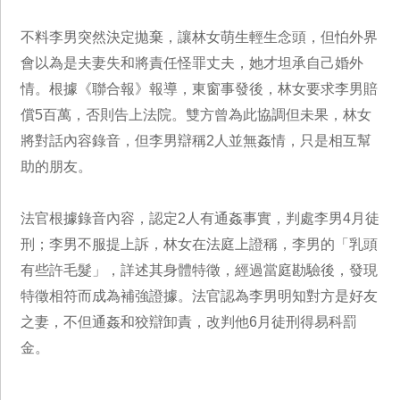
不料李男突然決定拋棄，讓林女萌生輕生念頭，但怕外界
會以為是夫妻失和將責任怪罪丈夫，她才坦承自己婚外
情。根據《聯合報》報導，東窗事發後，林女要求李男賠
償5百萬，否則告上法院。雙方曾為此協調但未果，林女
將對話內容錄音，但李男辯稱2人並無姦情，只是相互幫
助的朋友。
法官根據錄音內容，認定2人有通姦事實，判處李男4月徒
刑；李男不服提上訴，林女在法庭上證稱，李男的「乳頭
有些許毛髮」，詳述其身體特徵，經過當庭勘驗後，發現
特徵相符而成為補強證據。法官認為李男明知對方是好友
之妻，不但通姦和狡辯卸責，改判他6月徒刑得易科罰
金。