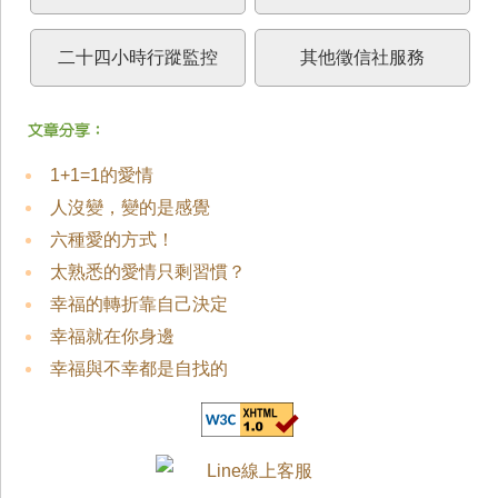
二十四小時行蹤監控
其他徵信社服務
1+1=1的愛情
人沒變，變的是感覺
六種愛的方式！
太熟悉的愛情只剩習慣？
幸福的轉折靠自己決定
幸福就在你身邊
幸福與不幸都是自找的