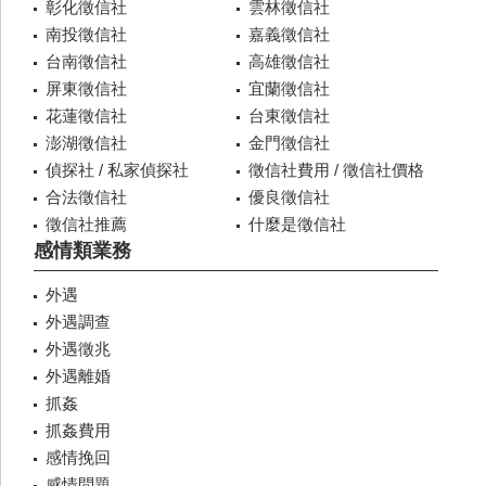
彰化徵信社
雲林徵信社
南投徵信社
嘉義徵信社
台南徵信社
高雄徵信社
屏東徵信社
宜蘭徵信社
花蓮徵信社
台東徵信社
澎湖徵信社
金門徵信社
偵探社 / 私家偵探社
徵信社費用 / 徵信社價格
合法徵信社
優良徵信社
徵信社推薦
什麼是徵信社
感情類業務
外遇
外遇調查
外遇徵兆
外遇離婚
抓姦
抓姦費用
感情挽回
感情問題