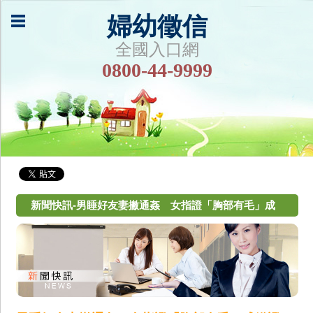
婦幼徵信
全國入口網
0800-44-9999
新聞快訊-男睡好友妻撇通姦 女指證「胸部有毛」成
鐵證