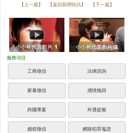
【
上一篇
】 【
返回新聞快訊
】 【
下一篇
】
工商徵信
法律諮詢
家暴徵信
感情挽回
跨國專案
外遇捉猴
婚前徵信
網路犯罪蒐證