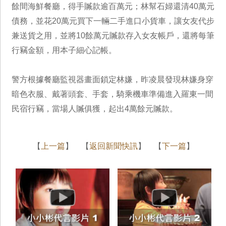
餘間海鮮餐廳，得手贓款逾百萬元；林幫石婦還清40萬元
債務，並花20萬元買下一輛二手進口小貨車，讓女友代步
兼送貨之用，並將10餘萬元贓款存入女友帳戶，還將每筆
行竊金額，用本子細心記帳。
警方根據餐廳監視器畫面鎖定林嫌，昨凌晨發現林嫌身穿
暗色衣服、戴著頭套、手套，騎乘機車準備進入羅東一間
民宿行竊，當場人贓俱獲，起出4萬餘元贓款。
【
上一篇
】 【
返回新聞快訊
】 【
下一篇
】