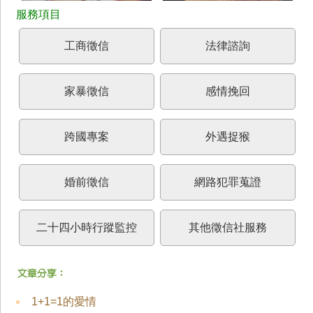
工商徵信
法律諮詢
家暴徵信
感情挽回
跨國專案
外遇捉猴
婚前徵信
網路犯罪蒐證
二十四小時行蹤監控
其他徵信社服務
1+1=1的愛情