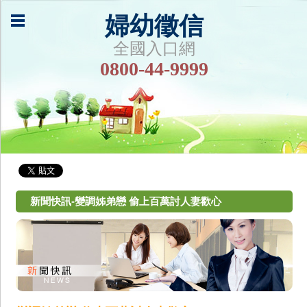
婦幼徵信
全國入口網
0800-44-9999
新聞快訊-變調姊弟戀 偷上百萬討人妻歡心