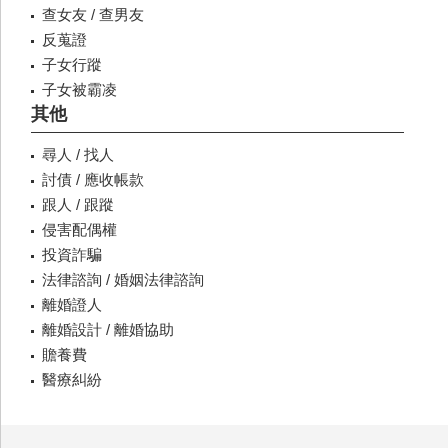
查女友 / 查男友
反蒐證
子女行蹤
子女被霸凌
其他
尋人 / 找人
討債 / 應收帳款
跟人 / 跟蹤
侵害配偶權
投資詐騙
法律諮詢 / 婚姻法律諮詢
離婚證人
離婚設計 / 離婚協助
贍養費
醫療糾紛