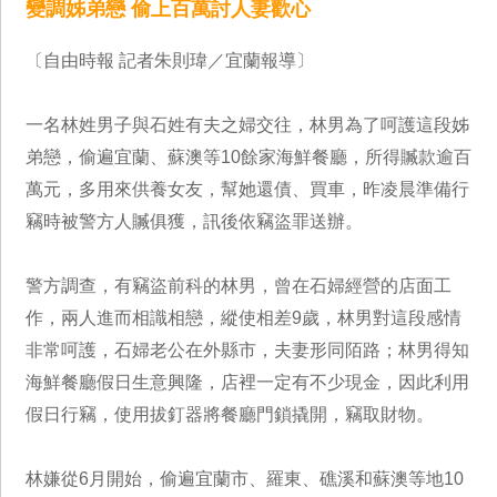
變調姊弟戀 偷上百萬討人妻歡心
〔自由時報 記者朱則瑋／宜蘭報導〕
一名林姓男子與石姓有夫之婦交往，林男為了呵護這段姊
弟戀，偷遍宜蘭、蘇澳等10餘家海鮮餐廳，所得贓款逾百
萬元，多用來供養女友，幫她還債、買車，昨凌晨準備行
竊時被警方人贓俱獲，訊後依竊盜罪送辦。
警方調查，有竊盜前科的林男，曾在石婦經營的店面工
作，兩人進而相識相戀，縱使相差9歲，林男對這段感情
非常呵護，石婦老公在外縣市，夫妻形同陌路；林男得知
海鮮餐廳假日生意興隆，店裡一定有不少現金，因此利用
假日行竊，使用拔釘器將餐廳門鎖撬開，竊取財物。
林嫌從6月開始，偷遍宜蘭市、羅東、礁溪和蘇澳等地10