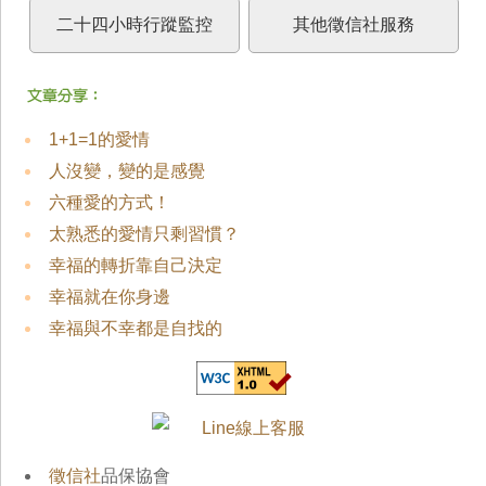
二十四小時行蹤監控
其他徵信社服務
1+1=1的愛情
人沒變，變的是感覺
六種愛的方式！
太熟悉的愛情只剩習慣？
幸福的轉折靠自己決定
幸福就在你身邊
幸福與不幸都是自找的
徵信社
品保協會