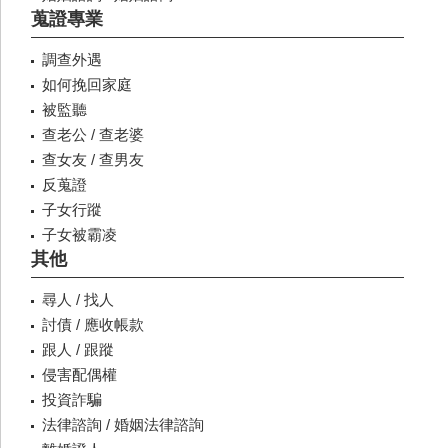
蒐證專業
調查外遇
如何挽回家庭
被監聽
查老公 / 查老婆
查女友 / 查男友
反蒐證
子女行蹤
子女被霸凌
其他
尋人 / 找人
討債 / 應收帳款
跟人 / 跟蹤
侵害配偶權
投資詐騙
法律諮詢 / 婚姻法律諮詢