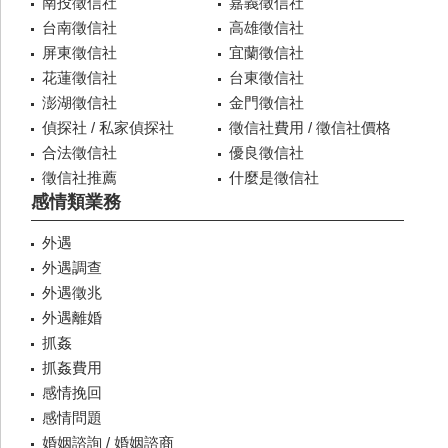
南投徵信社
嘉義徵信社
台南徵信社
高雄徵信社
屏東徵信社
宜蘭徵信社
花蓮徵信社
台東徵信社
澎湖徵信社
金門徵信社
偵探社 / 私家偵探社
徵信社費用 / 徵信社價格
合法徵信社
優良徵信社
徵信社推薦
什麼是徵信社
感情類業務
外遇
外遇調查
外遇徵兆
外遇離婚
抓姦
抓姦費用
感情挽回
感情問題
婚姻諮詢 / 婚姻諮商