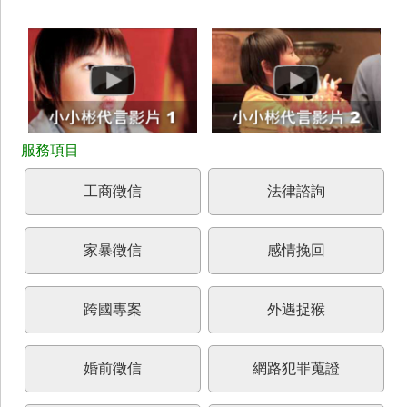
工商徵信
法律諮詢
家暴徵信
感情挽回
跨國專案
外遇捉猴
婚前徵信
網路犯罪蒐證