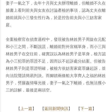
妻子一氣之下，去年十月與丈夫辦理離婚，但離婚不久在
臉書上看到前夫與女友在討論產檢的事項，認為丈夫在離
婚前就與小三發生性行為，於是控告前夫與小三妨害家
庭。
全案檢察官在偵查過程中，發現被告林姓男子周旋在元配
和小三之間，不斷說謊，離婚前對外宣稱單身，而小三與
林姓男子在交往前，確實誤以為林姓男子是單身，檢方認
為小三犯罪的罪證不足，因而以不起訴處分結案。但被告
林姓男子則是罪證明確，被檢方依妨害家庭罪嫌起訴，並
向法院聲請簡易判決。而腳踏兩條船大享齊人之福的林姓
男子，劈腿姦情曝光後，妻子一氣之下離婚，也無法獲小
三的諒解，最後是兩頭空。
【
上一篇
】 【
返回新聞快訊
】 【
下一篇
】