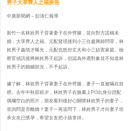
男子大享齊人之福挨告
中廣新聞網 – 彭清仁報導
新竹一名林姓男子背著妻子在外劈腿，並向對方謊稱未
婚，大享齊人之福。元配發現後到小三住處興師問罪，林
姓男子姦情才曝光，元配也怒控丈夫和小三妨害家庭。檢
察官偵訊後將林姓男子起訴，但認為外遇對象並不知道林
姓男子的婚姻狀況，不予起訴。
據了解，林姓男子背著妻子在外劈腿，妻子一直被暪在鼓
裡。去年中秋節前夕，林姓男子在臉書上PO出身分證配
偶欄空白的照片，朋友看到後好心關懷林姓男子的妻子，
並詢問是否離婚？妻子一再追問下，林姓男子才向妻子坦
承女友已懷孕，希望女友把小孩拿掉。