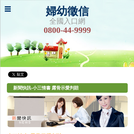
婦幼徵信
全國入口網
0800-44-9999
新聞快訊-小三情書 露骨示愛判賠