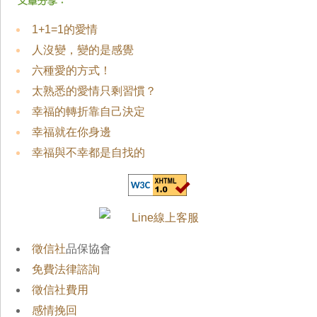
1+1=1的愛情
人沒變，變的是感覺
六種愛的方式！
太熟悉的愛情只剩習慣？
幸福的轉折靠自己決定
幸福就在你身邊
幸福與不幸都是自找的
徵信社
品保協會
免費法律諮詢
徵信社費用
感情挽回