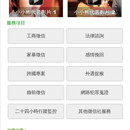
工商徵信
法律諮詢
家暴徵信
感情挽回
跨國專案
外遇捉猴
婚前徵信
網路犯罪蒐證
二十四小時行蹤監控
其他徵信社服務