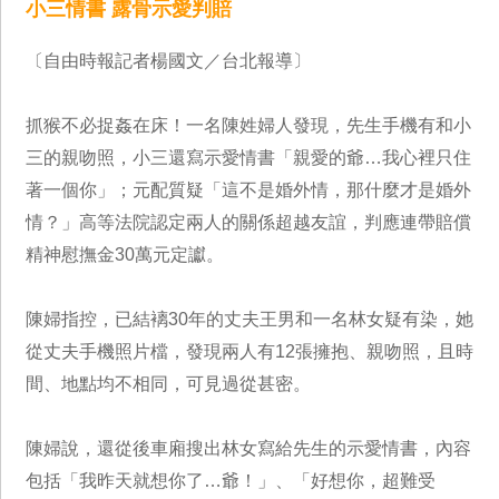
小三情書 露骨示愛判賠
〔自由時報記者楊國文／台北報導〕
抓猴不必捉姦在床！一名陳姓婦人發現，先生手機有和小
三的親吻照，小三還寫示愛情書「親愛的爺…我心裡只住
著一個你」；元配質疑「這不是婚外情，那什麼才是婚外
情？」高等法院認定兩人的關係超越友誼，判應連帶賠償
精神慰撫金30萬元定讞。
陳婦指控，已結褵30年的丈夫王男和一名林女疑有染，她
從丈夫手機照片檔，發現兩人有12張擁抱、親吻照，且時
間、地點均不相同，可見過從甚密。
陳婦說，還從後車廂搜出林女寫給先生的示愛情書，內容
包括「我昨天就想你了…爺！」、「好想你，超難受