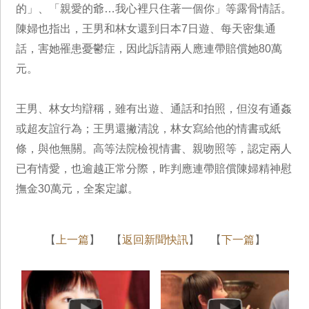
的」、「親愛的爺…我心裡只住著一個你」等露骨情話。
陳婦也指出，王男和林女還到日本7日遊、每天密集通
話，害她罹患憂鬱症，因此訴請兩人應連帶賠償她80萬
元。
王男、林女均辯稱，雖有出遊、通話和拍照，但沒有通姦
或超友誼行為；王男還撇清說，林女寫給他的情書或紙
條，與他無關。高等法院檢視情書、親吻照等，認定兩人
已有情愛，也逾越正常分際，昨判應連帶賠償陳婦精神慰
撫金30萬元，全案定讞。
【
上一篇
】 【
返回新聞快訊
】 【
下一篇
】