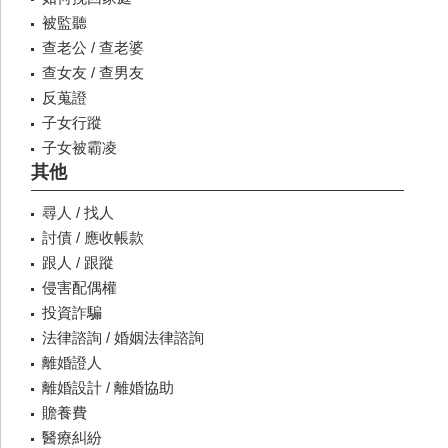
被監聽
查老公 / 查老婆
查女友 / 查男友
反蒐證
子女行蹤
子女被霸凌
其他
尋人 / 找人
討債 / 應收帳款
跟人 / 跟蹤
侵害配偶權
投資詐騙
法律諮詢 / 婚姻法律諮詢
離婚證人
離婚設計 / 離婚協助
贍養費
醫療糾紛