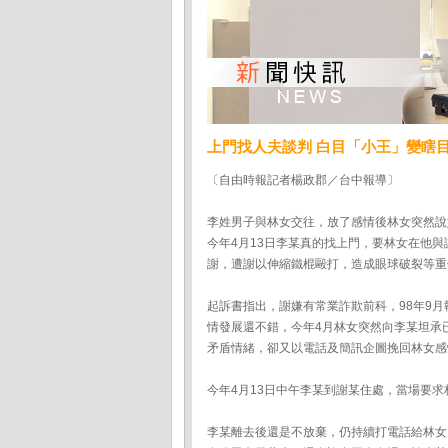
上門找人夫談判 白目「小王」變瞎
〔自由時報記者楊政郡／台中報導〕
李姓男子與林女交往，放了感情後林女突然說
今年4月13日李某真的找上門，要林女在他
謝，遭謝以伸縮鐵棍毆打，造成眼球破裂等重
起訴書指出，謝嫌有常業詐欺前科，98年9月
情發展還不錯，今年4月林女突然向李某坦承
矛盾情緒，卻又以電話及簡訊企圖挽回林女感
今年4月13日中午李某到謝某住處，當場要
李某離去後還是不放棄，仍持續打電話給林女