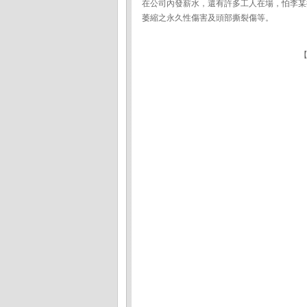
在公司內發薪水，還有許多工人在場，怕李某
萎縮之永久性傷害及頭部撕裂傷等。