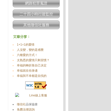
、
網路犯罪蒐證
二十四小時行蹤監控
其他徵信社服務
1+1=1的愛情
人沒變，變的是感覺
六種愛的方式！
太熟悉的愛情只剩習慣？
幸福的轉折靠自己決定
幸福就在你身邊
幸福與不幸都是自找的
徵信社
品保協會
免費法律諮詢