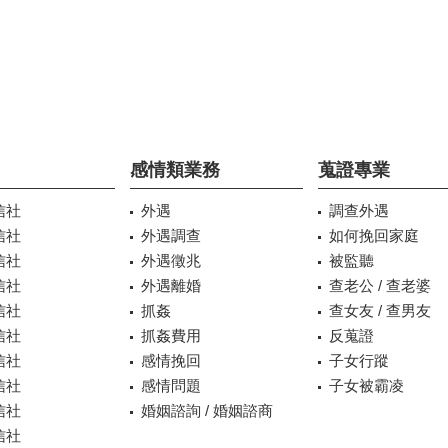
感情類業務
蒐證專業
信社
外遇
調查外遇
信社
外遇調查
如何挽回家庭
信社
外遇徵兆
被監聽
信社
外遇離婚
查老公 / 查老婆
信社
抓姦
查女友 / 查男友
信社
抓姦費用
反蒐證
信社
感情挽回
子女行蹤
信社
感情問題
子女被霸凌
信社
婚姻諮詢 / 婚姻諮商
信社