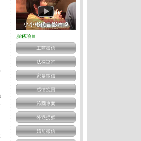
工商徵信
法律諮詢
，
家暴徵信
感情挽回
感
入
跨國專案
外遇捉猴
婚前徵信
正