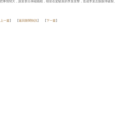
把事情鬧大，謝某拿出伸縮鐵棍，朝坐在駕駛座的李某攻擊，造成李某左眼眼球破裂
【
上一篇
】 【
返回新聞快訊
】 【
下一篇
】