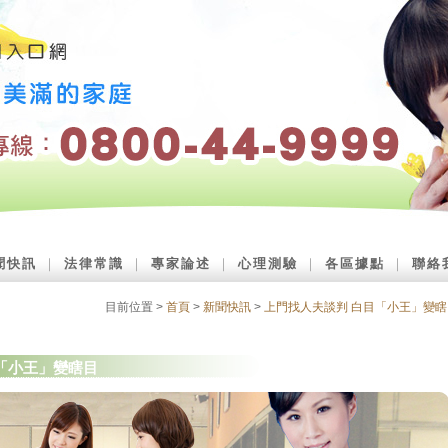
聞快訊
｜
法律常識
｜
專家論述
｜
心理測驗
｜
各區據點
｜
聯絡
目前位置 >
首頁
>
新聞快訊
>
上門找人夫談判 白目「小王」變瞎
「小王」變瞎目