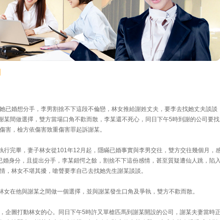
目
她已婚想分手，李男割捨不下這段不倫戀，林女推給謝姓丈夫，要李去找她丈夫談談
與謝某間做選擇，雙方當場口角不歡而散，李某還不死心，同日下午5時到謝的公司要找
傷害，檢方依傷害致重傷害罪起訴謝某。
執行完畢，妻子林女從101年12月起，隱瞞已婚事實與李男交往，雙方交往幾個月，
已婚身分，且提出分手，李某錯愕之餘，割捨不下這份感情，甚至質疑遭仙人跳，陷
情，林女不堪其擾，嗆聲要李自己去找她先生謝某談談。
求林女在他與謝某之間做一個選擇，並與謝某發生口角及爭執，雙方不歡而散。
，企圖打動林女的心。同日下午5時許又單槍匹馬到謝某開設的公司，謝某夫妻當時