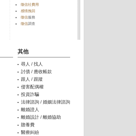
徵信社費用
感情挽回
徵信
服務
徵信
調查
其他
尋人 / 找人
討債 / 應收帳款
跟人 / 跟蹤
侵害配偶權
投資詐騙
法律諮詢 / 婚姻法律諮詢
離婚證人
離婚設計 / 離婚協助
贍養費
醫療糾紛