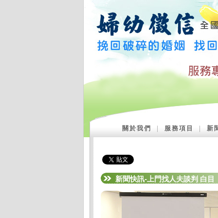
關於我們
｜
服務項目
｜
新
新聞快訊-上門找人夫談判 白目