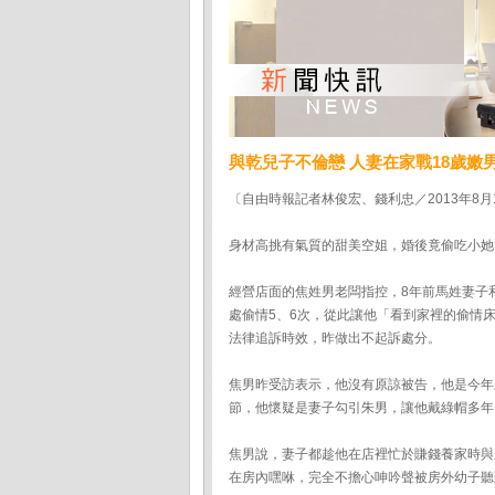
與乾兒子不倫戀 人妻在家戰18歲嫩
〔自由時報記者林俊宏、錢利忠／2013年8月
身材高挑有氣質的甜美空姐，婚後竟偷吃小她
經營店面的焦姓男老闆指控，8年前馬姓妻子
處偷情5、6次，從此讓他「看到家裡的偷情
法律追訴時效，昨做出不起訴處分。
焦男昨受訪表示，他沒有原諒被告，他是今年
節，他懷疑是妻子勾引朱男，讓他戴綠帽多年
焦男說，妻子都趁他在店裡忙於賺錢養家時與
在房內嘿咻，完全不擔心呻吟聲被房外幼子聽