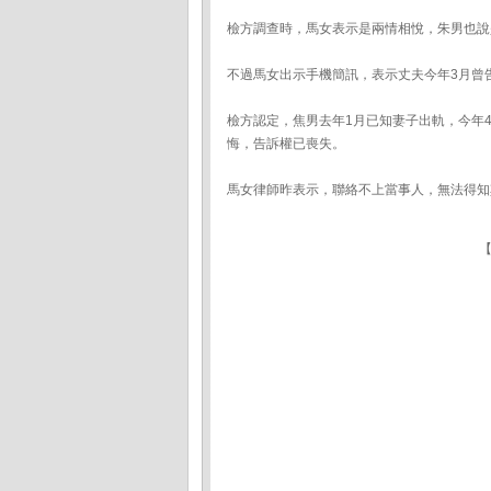
檢方調查時，馬女表示是兩情相悅，朱男也說
不過馬女出示手機簡訊，表示丈夫今年3月曾
檢方認定，焦男去年1月已知妻子出軌，今年
悔，告訴權已喪失。
馬女律師昨表示，聯絡不上當事人，無法得知