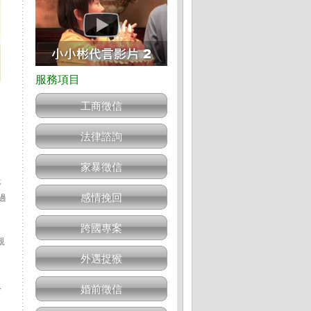
工商徵信
法律諮詢
家暴徵信
等
感情挽回
過
跨國專案
親
外遇捉猴
人
婚前徵信