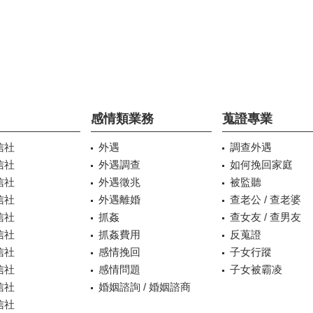
感情類業務
蒐證專業
信社
外遇
調查外遇
信社
外遇調查
如何挽回家庭
信社
外遇徵兆
被監聽
信社
外遇離婚
查老公 / 查老婆
信社
抓姦
查女友 / 查男友
信社
抓姦費用
反蒐證
信社
感情挽回
子女行蹤
信社
感情問題
子女被霸凌
信社
婚姻諮詢 / 婚姻諮商
信社