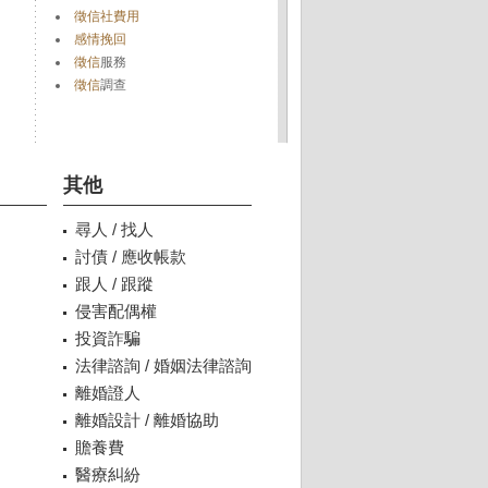
徵信社費用
感情挽回
徵信
服務
徵信
調查
其他
尋人 / 找人
討債 / 應收帳款
跟人 / 跟蹤
侵害配偶權
投資詐騙
法律諮詢 / 婚姻法律諮詢
離婚證人
離婚設計 / 離婚協助
贍養費
醫療糾紛