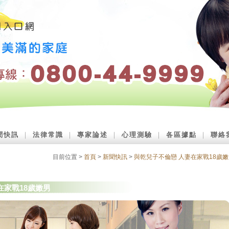
聞快訊
｜
法律常識
｜
專家論述
｜
心理測驗
｜
各區據點
｜
聯絡
目前位置 >
首頁
>
新聞快訊
>
與乾兒子不倫戀 人妻在家戰18歲
在家戰18歲嫩男