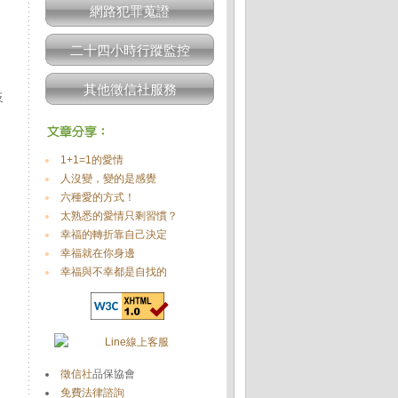
網路犯罪蒐證
二十四小時行蹤監控
其他徵信社服務
反
1+1=1的愛情
人沒變，變的是感覺
六種愛的方式！
太熟悉的愛情只剩習慣？
幸福的轉折靠自己決定
幸福就在你身邊
幸福與不幸都是自找的
徵信社
品保協會
免費法律諮詢