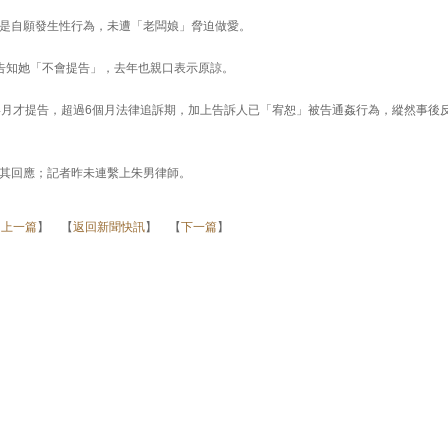
是自願發生性行為，未遭「老闆娘」脅迫做愛。
告知她「不會提告」，去年也親口表示原諒。
4月才提告，超過6個月法律追訴期，加上告訴人已「宥恕」被告通姦行為，縱然事後
其回應；記者昨未連繫上朱男律師。
【
上一篇
】 【
返回新聞快訊
】 【
下一篇
】