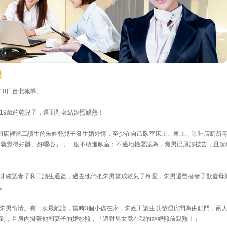
男
10日台北報導〕
19歲的乾兒子，還面對著結婚照親熱！
和店裡當工讀生的朱姓乾兒子發生婚外情，至少在自己臥室床上、車上、咖啡店廁所
床就覺得好髒、好噁心」，一度不敢進臥室；不過地檢署認為，焦男已原諒被告，且超
才確認妻子和工讀生通姦，過去他們把朱男當成乾兒子疼愛，朱男還曾替妻子歡慶母
。
朱男偷情。有一次最離譜，當時3個小孩在家，朱姓工讀生以整理房間為由鎖門，兩
到，且房內掛著他和妻子的婚紗照，「這對男女竟在我的結婚照前親熱！」