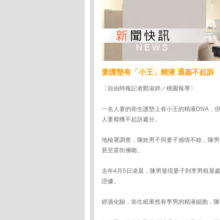
妻護墊有「小王」精液 通姦不起訴
〔自由時報記者鄭淑婷／桃園報導〕
一名人妻的衛生護墊上有小王的精液DNA，
人妻都獲不起訴處分。
地檢署調查，陳姓男子與妻子感情不睦，陳男
甚至當街擁吻。
去年4月5日凌晨，陳男發現妻子到李男租屋
證據。
經過化驗，衛生紙果然有李男的精液細胞，陳