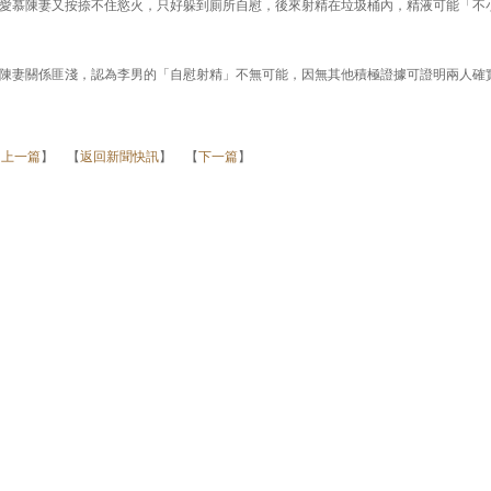
愛慕陳妻又按捺不住慾火，只好躲到廁所自慰，後來射精在垃圾桶內，精液可能「不
陳妻關係匪淺，認為李男的「自慰射精」不無可能，因無其他積極證據可證明兩人確
【
上一篇
】 【
返回新聞快訊
】 【
下一篇
】