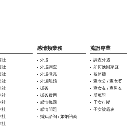
感情類業務
蒐證專業
信社
外遇
調查外遇
信社
外遇調查
如何挽回家庭
信社
外遇徵兆
被監聽
信社
外遇離婚
查老公 / 查老婆
信社
抓姦
查女友 / 查男友
信社
抓姦費用
反蒐證
信社
感情挽回
子女行蹤
信社
感情問題
子女被霸凌
信社
婚姻諮詢 / 婚姻諮商
信社