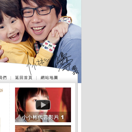
我們
｜
返回首頁
｜
網站地圖
訴