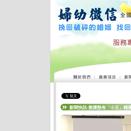
關於我們
｜
服務項目
｜
新
新聞快訊-妻護墊有「小王」精液