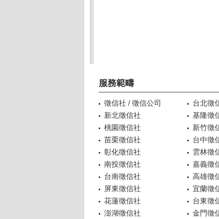
服務範疇
徵信社 / 徵信公司
台北徵
新北徵信社
基隆徵
桃園徵信社
新竹徵
苗栗徵信社
台中徵
彰化徵信社
雲林徵
南投徵信社
嘉義徵
台南徵信社
高雄徵
屏東徵信社
宜蘭徵
花蓮徵信社
台東徵
澎湖徵信社
金門徵