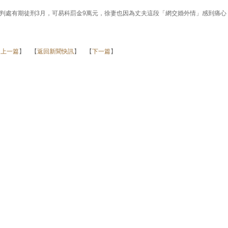
判處有期徒刑3月，可易科罰金9萬元，徐妻也因為丈夫這段「網交婚外情」感到痛心
【
上一篇
】 【
返回新聞快訊
】 【
下一篇
】