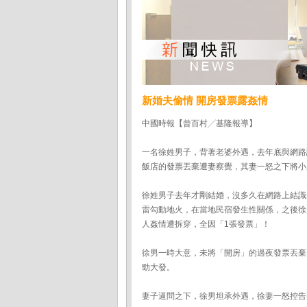
新婚夫偷情 開房發票露姦情
中國時報【曾百村╱基隆報導】
一名徐姓男子，背著老婆外遇，去年底與網路
飯店的發票丟棄遭妻察覺，其妻一怒之下將小
徐姓男子去年才剛結婚，沒多久在網路上結識
雷勾動地火，在當地民宿發生性關係，之後徐
人姦情遭拆穿，全因「1張發票」！
徐男一時大意，未將「開房」的過夜發票丟棄
勁大發。
妻子逼問之下，徐男坦承外遇，徐妻一怒控告