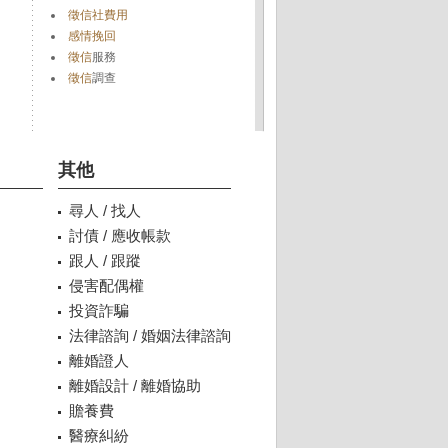
徵信社費用
感情挽回
徵信
服務
徵信
調查
其他
尋人 / 找人
討債 / 應收帳款
跟人 / 跟蹤
侵害配偶權
投資詐騙
法律諮詢 / 婚姻法律諮詢
離婚證人
離婚設計 / 離婚協助
贍養費
醫療糾紛