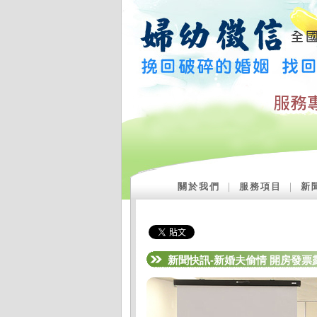
關於我們
｜
服務項目
｜
新
新聞快訊-新婚夫偷情 開房發票