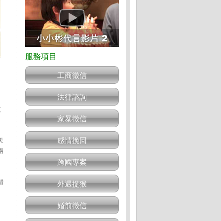
工商徵信
法律諮詢
夜
家暴徵信
感情挽回
天
兩
跨國專案
醋
外遇捉猴
婚前徵信