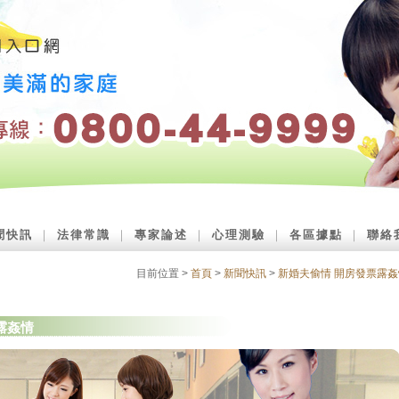
聞快訊
｜
法律常識
｜
專家論述
｜
心理測驗
｜
各區據點
｜
聯絡
目前位置 >
首頁
>
新聞快訊
>
新婚夫偷情 開房發票露姦
露姦情