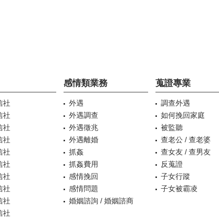
感情類業務
蒐證專業
信社
外遇
調查外遇
信社
外遇調查
如何挽回家庭
信社
外遇徵兆
被監聽
信社
外遇離婚
查老公 / 查老婆
信社
抓姦
查女友 / 查男友
信社
抓姦費用
反蒐證
信社
感情挽回
子女行蹤
信社
感情問題
子女被霸凌
信社
婚姻諮詢 / 婚姻諮商
信社