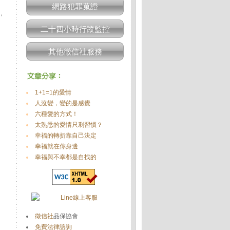
網路犯罪蒐證
，
二十四小時行蹤監控
其他徵信社服務
1+1=1的愛情
人沒變，變的是感覺
六種愛的方式！
太熟悉的愛情只剩習慣？
幸福的轉折靠自己決定
幸福就在你身邊
幸福與不幸都是自找的
徵信社
品保協會
免費法律諮詢