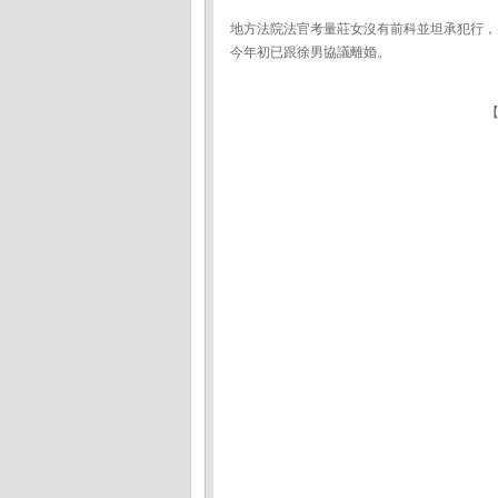
地方法院法官考量莊女沒有前科並坦承犯行，
今年初已跟徐男協議離婚。