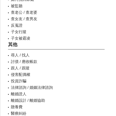
被監聽
查老公 / 查老婆
查女友 / 查男友
反蒐證
子女行蹤
子女被霸凌
其他
尋人 / 找人
討債 / 應收帳款
跟人 / 跟蹤
侵害配偶權
投資詐騙
法律諮詢 / 婚姻法律諮詢
離婚證人
離婚設計 / 離婚協助
贍養費
醫療糾紛