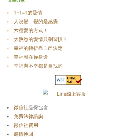
1+1=1的愛情
人沒變，變的是感覺
六種愛的方式！
太熟悉的愛情只剩習慣？
幸福的轉折靠自己決定
幸福就在你身邊
幸福與不幸都是自找的
徵信社
品保協會
免費法律諮詢
徵信社費用
感情挽回