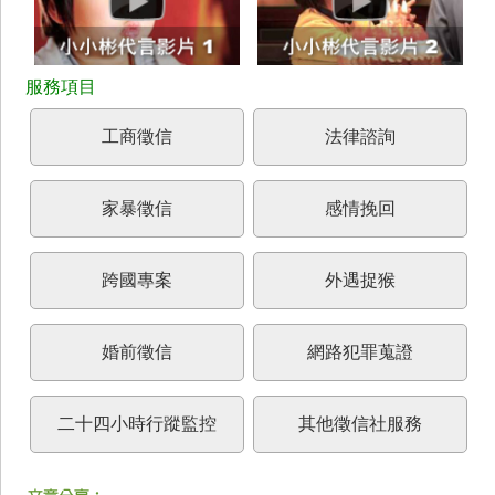
工商徵信
法律諮詢
家暴徵信
感情挽回
跨國專案
外遇捉猴
婚前徵信
網路犯罪蒐證
二十四小時行蹤監控
其他徵信社服務