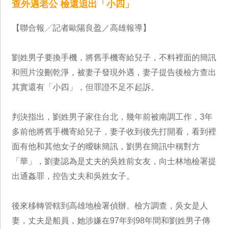
查外遇老公 檢還追出「小四」
【聯合報╱記者歐陽良盈／高雄報導】
劉姓男子要換手機，將舊手機寄給兒子，不料裡面的簡訊
和照片沒刪乾淨，被妻子發現外遇，妻子提告後檢方查出
其實還有「小四」，但罪證不足不起訴。
判決指出，劉姓男子家住台北，幾年前被南調工作，3年
多前他將舊手機寄給兒子，妻子收到後先打開看，看到裡
面有他和其他女子的曖昧簡訊，劉男在簡訊中稱對方
「華」，劉妻認為是丈夫的吳姓前女友，向士林地檢署提
出通姦罪，控告丈夫和吳姓女子。
後來移轉管轄到高雄地檢署偵辦。檢方調查，吳女是人
妻，丈夫是船員，她涉嫌在97年到98年間和劉姓男子傳