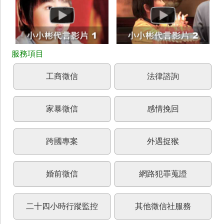
工商徵信
法律諮詢
家暴徵信
感情挽回
跨國專案
外遇捉猴
婚前徵信
網路犯罪蒐證
二十四小時行蹤監控
其他徵信社服務