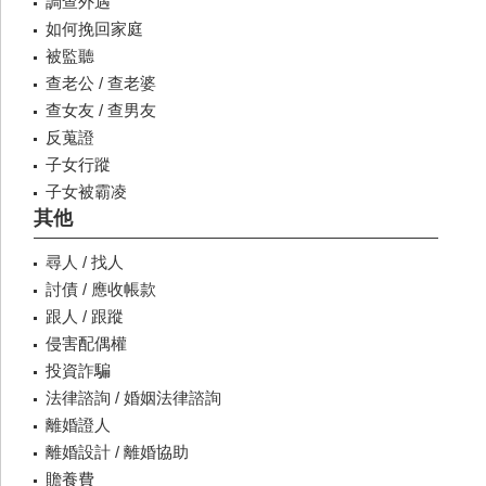
調查外遇
如何挽回家庭
被監聽
查老公 / 查老婆
查女友 / 查男友
反蒐證
子女行蹤
子女被霸凌
其他
尋人 / 找人
討債 / 應收帳款
跟人 / 跟蹤
侵害配偶權
投資詐騙
法律諮詢 / 婚姻法律諮詢
離婚證人
離婚設計 / 離婚協助
贍養費