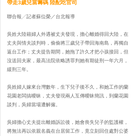
帶走3歲兒當籌碼 陸配吃官司
聯合報╱記者蘇位榮／台北報導
吳姓大陸籍婦人外遇被丈夫發現，擔心離婚得回大陸，在
丈夫與情夫談判時，偷偷將三歲兒子帶回海南島，再獨自
返台工作；丈夫提告期間，她拖了許久才把小孩接回，但
沒送回夫家，最高法院依略誘罪判她有期徒刑一年六月，
緩刑三年。
吳姓婦人嫁來台灣數年，生下兒子後不久，和她工作的蘭
花園老闆搞曖昧，丈夫發現兩人互傳曖昧簡訊，到蘭花園
談判，吳婦當場遭解僱。
吳婦擔心丈夫提出離婚訴訟後，她會喪失兒子的監護權，
將無法再以依親名義在台居留工作，竟立刻回住處對公婆