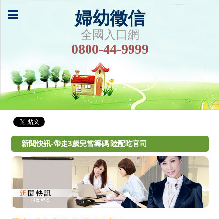
婦幼徵信
全國入口網
0800-44-9999
新聞快訊-帶走3歲兒當籌碼 陸配吃官司