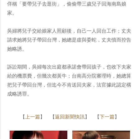
佯稱「要帶兒子去逛街」，偷偷帶三歲兒子回海南島娘
家。
吳婦將兒子交給娘家人照顧後，自己一人回台工作；丈夫
請求她將兒子帶回台灣，她總是虛與委蛇，丈夫憤而控告
她略誘。
訴訟期間，吳婦每次出庭都承諾會帶回孩子，也收下夫家
給的機票費，但幾次都黃牛；台南高分院審理時，她總算
把兒子帶回台灣，但迄今不肯送回夫家，法官據此認定構
成略誘罪。
【
上一篇
】 【
返回新聞快訊
】 【
下一篇
】