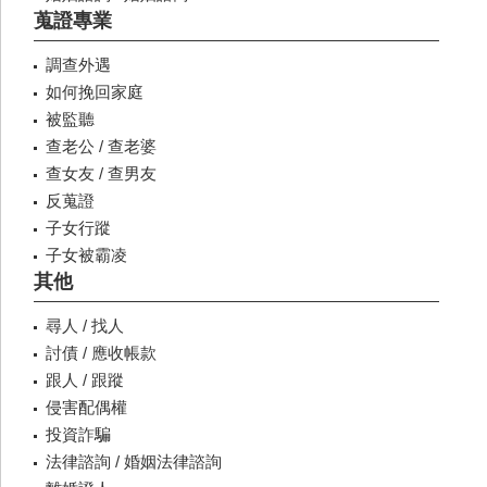
蒐證專業
調查外遇
如何挽回家庭
被監聽
查老公 / 查老婆
查女友 / 查男友
反蒐證
子女行蹤
子女被霸凌
其他
尋人 / 找人
討債 / 應收帳款
跟人 / 跟蹤
侵害配偶權
投資詐騙
法律諮詢 / 婚姻法律諮詢