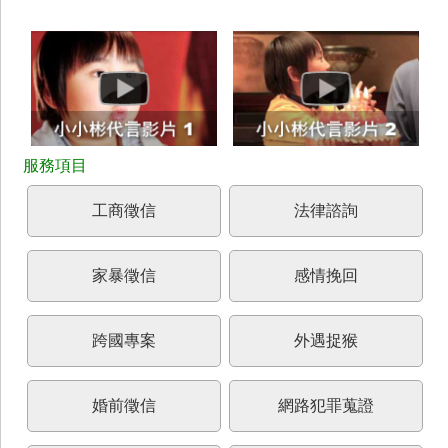
工商徵信
法律諮詢
家暴徵信
感情挽回
跨國專案
外遇捉猴
婚前徵信
網路犯罪蒐證