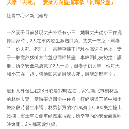
夫嗆「去死」 妻扯方向盤撞車欲「同歸於盡」
社會中心／新北報導
一名妻子日前發現丈夫外遇有小三，她將丈夫從小三住處
押回家時，2人在車內發生激烈口角。丈夫一怒之下罵妻
子「妳去死一死吧！」當時車輛正行駛在高速公路上，妻
子一聽竟然猛扯方向盤想同歸於盡，車輛因此失控撞上護
欄，所幸安全氣囊救了2人一命，但妻子仍哭罵「他每天
和小三在一起，帶他回來還叫我去死，叫我怎麼辦？」
這起意外發生在28日凌晨12時左右，家住新北市樹林區
的林姓夫妻，當時要返回樹林住處，行經國道三號中和土
城路段時發生車禍，林男新買的2百萬賓士C300失控撞上
護欄，賓士車右側車頭嚴重損毀，所幸車內的安全氣囊即
時爆開，2人都毫髮無傷。