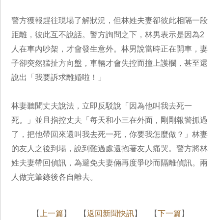
警方獲報趕往現場了解狀況，但林姓夫妻卻彼此相隔一段
距離，彼此互不說話。警方詢問之下，林男表示是因為2
人在車內吵架，才會發生意外。林男說當時正在開車，妻
子卻突然猛扯方向盤，車輛才會失控而撞上護欄，甚至還
說出「我要訴求離婚啦！」
林妻聽聞丈夫說法，立即反駁說「因為他叫我去死一
死。」並且指控丈夫「每天和小三在外面，剛剛報警抓過
了，把他帶回來還叫我去死一死，你要我怎麼做？」林妻
的友人之後到場，說到難過處還抱著友人痛哭。警方將林
姓夫妻帶回偵訊，為避免夫妻倆再度爭吵而隔離偵訊。兩
人做完筆錄後各自離去。
【
上一篇
】 【
返回新聞快訊
】 【
下一篇
】