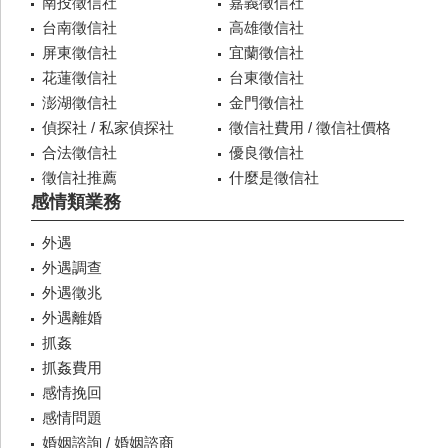
南投徵信社
嘉義徵信社
台南徵信社
高雄徵信社
屏東徵信社
宜蘭徵信社
花蓮徵信社
台東徵信社
澎湖徵信社
金門徵信社
偵探社 / 私家偵探社
徵信社費用 / 徵信社價格
合法徵信社
優良徵信社
徵信社推薦
什麼是徵信社
感情類業務
外遇
外遇調查
外遇徵兆
外遇離婚
抓姦
抓姦費用
感情挽回
感情問題
婚姻諮詢 / 婚姻諮商