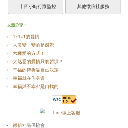
二十四小時行蹤監控
其他徵信社服務
1+1=1的愛情
人沒變，變的是感覺
六種愛的方式！
太熟悉的愛情只剩習慣？
幸福的轉折靠自己決定
幸福就在你身邊
幸福與不幸都是自找的
徵信社
品保協會