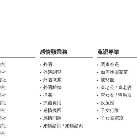
感情類業務
蒐證專業
信社
外遇
調查外遇
信社
外遇調查
如何挽回家庭
信社
外遇徵兆
被監聽
信社
外遇離婚
查老公 / 查老婆
信社
抓姦
查女友 / 查男友
信社
抓姦費用
反蒐證
信社
感情挽回
子女行蹤
信社
感情問題
子女被霸凌
信社
婚姻諮詢 / 婚姻諮商
信社