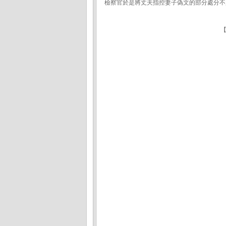
檢察官於是將丈夫指控妻子偽文的部分處分不