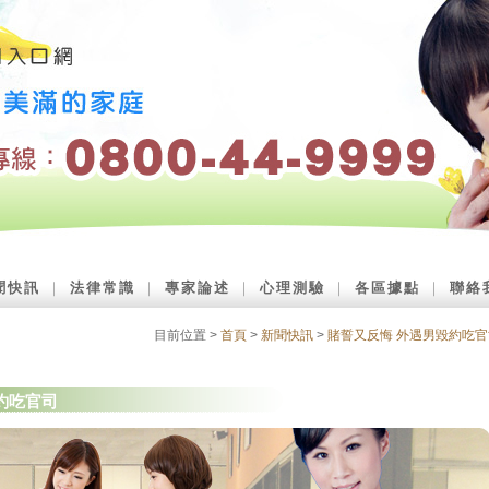
聞快訊
｜
法律常識
｜
專家論述
｜
心理測驗
｜
各區據點
｜
聯絡
目前位置 >
首頁
>
新聞快訊
>
賭誓又反悔 外遇男毀約吃官
約吃官司