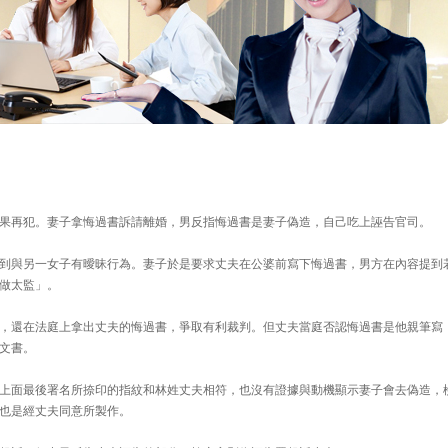
果再犯。妻子拿悔過書訴請離婚，男反指悔過書是妻子偽造，自己吃上誣告官司。
到與另一女子有曖昧行為。妻子於是要求丈夫在公婆前寫下悔過書，男方在內容提到
做太監」。
，還在法庭上拿出丈夫的悔過書，爭取有利裁判。但丈夫當庭否認悔過書是他親筆寫
文書。
上面最後署名所捺印的指紋和林姓丈夫相符，也沒有證據與動機顯示妻子會去偽造，
也是經丈夫同意所製作。