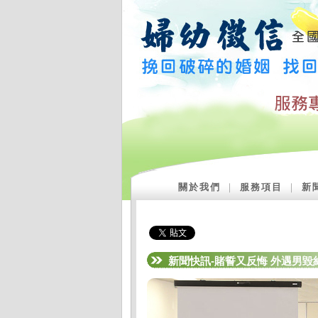
關於我們
｜
服務項目
｜
新
新聞快訊-賭誓又反悔 外遇男毀