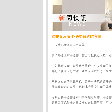
賭誓又反悔 外遇男毀約吃官司
中央社記者盧太城台東縣
男子外遇後寫悔過書，誓言再犯就做太監，結
一對林姓夫妻，婚後經常爭吵，丈夫被妻子捉
再犯「願遭天打雷劈，今生潦倒做乞丐，來世
不料做丈夫的果真再犯，妻子向法院訴請離婚
開完離婚訴訟庭後，跑到地檢署控告妻子偽造
檢察官將悔過書送到刑事局鑑定筆跡，悔過書
察官因而認為悔過書縱非丈夫親筆所寫，至少