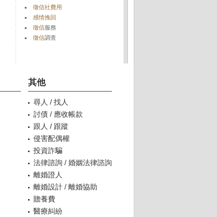
徵信社費用
感情挽回
徵信
服務
徵信
調查
其他
尋人 / 找人
討債 / 應收帳款
跟人 / 跟蹤
侵害配偶權
投資詐騙
法律諮詢 / 婚姻法律諮詢
離婚證人
離婚設計 / 離婚協助
贍養費
醫療糾紛