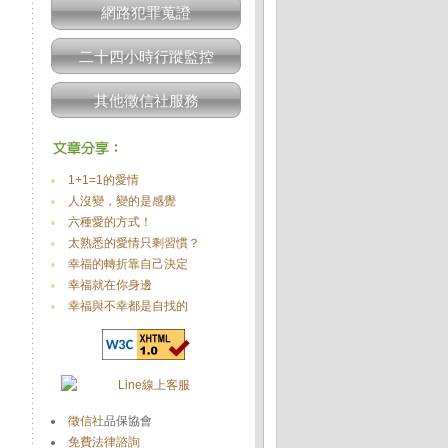
網路犯罪蒐證
二十四小時行蹤監控
其他徵信社服務
1+1=1的愛情
人沒變，變的是感覺
六種愛的方式！
太熟悉的愛情只剩習慣？
幸福的轉折靠自己決定
幸福就在你身邊
幸福與不幸都是自找的
徵信社
品保協會
免費法律諮詢