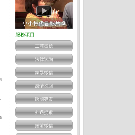
工商徵信
法律諮詢
家暴徵信
若
感情挽回
，
跨國專案
外遇捉猴
檢
婚前徵信