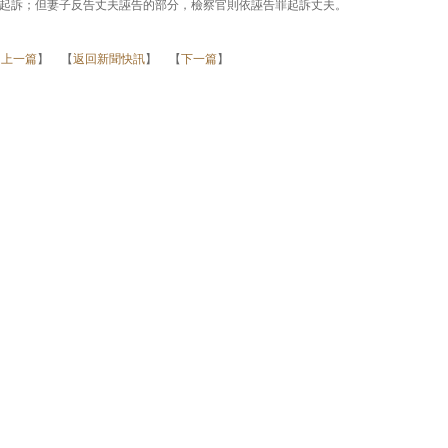
起訴；但妻子反告丈夫誣告的部分，檢察官則依誣告罪起訴丈夫。
【
上一篇
】 【
返回新聞快訊
】 【
下一篇
】