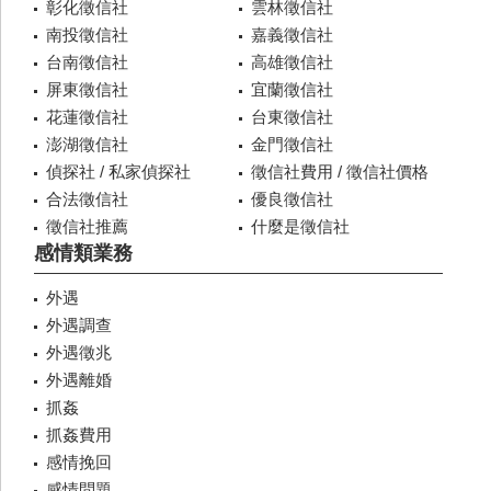
彰化徵信社
雲林徵信社
南投徵信社
嘉義徵信社
台南徵信社
高雄徵信社
屏東徵信社
宜蘭徵信社
花蓮徵信社
台東徵信社
澎湖徵信社
金門徵信社
偵探社 / 私家偵探社
徵信社費用 / 徵信社價格
合法徵信社
優良徵信社
徵信社推薦
什麼是徵信社
感情類業務
外遇
外遇調查
外遇徵兆
外遇離婚
抓姦
抓姦費用
感情挽回
感情問題