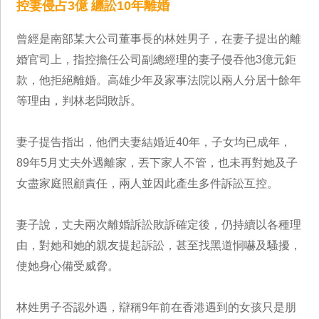
控妻侵占3億 纏訟10年離婚
曾經是南部某大公司董事長的林姓男子，在妻子提出的離
婚官司上，指控擔任公司副總經理的妻子侵吞他3億元鉅
款，他拒絕離婚。高雄少年及家事法院以兩人分居十餘年
等理由，判林老闆敗訴。
妻子提告指出，他們夫妻結婚近40年，子女均已成年，
89年5月丈夫外遇離家，丟下家人不管，也未再對她及子
女盡家庭照顧責任，兩人並因此產生多件訴訟互控。
妻子說，丈夫兩次離婚訴訟敗訴確定後，仍持續以各種理
由，對她和她的親友提起訴訟，甚至找黑道恫嚇及騷擾，
使她身心備受威脅。
林姓男子否認外遇，辯稱9年前在香港遇到的女孩只是朋