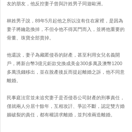
友的朋友，他反控妻子曾與許姓男子同遊歐洲。
林姓男子說，89年5月起他之所以沒有住在家裡，是因為
妻子將鑰匙換掉，不但令他不得其門而入，並將他重要的
骨董、珠寶全部賣掉。
他還說，妻子為藏匿侵吞的財產，甚至利用女兒名義開
戶，將新台幣3億元鉅款兌換成美金300多萬及澳幣1200
多萬洗錢移出，並在脫產後反而提起離婚之訴，他不同意
離婚。
民事庭法官並未追究妻子是否侵吞公司財產的刑事責任，
僅就兩人分居十餘年，互相攻訐、爭訟不斷，認定雙方婚
姻破裂的責任，都有權請求離婚，並判准兩造離婚。