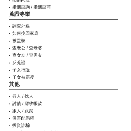
婚姻諮詢 / 婚姻諮商
蒐證專業
調查外遇
如何挽回家庭
被監聽
查老公 / 查老婆
查女友 / 查男友
反蒐證
子女行蹤
子女被霸凌
其他
尋人 / 找人
討債 / 應收帳款
跟人 / 跟蹤
侵害配偶權
投資詐騙