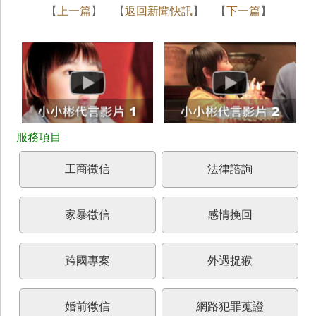
【
上一篇
】 【
返回新聞快訊
】 【
下一篇
】
工商徵信
法律諮詢
家暴徵信
感情挽回
跨國專案
外遇捉猴
婚前徵信
網路犯罪蒐證