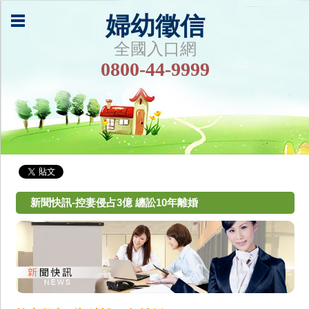
婦幼徵信
全國入口網
0800-44-9999
新聞快訊-控妻侵占3億 纏訟10年離婚