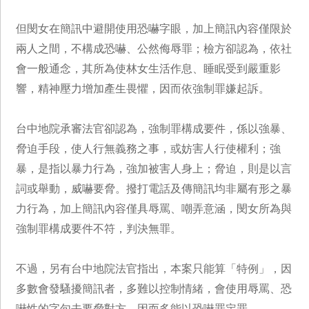
但閔女在簡訊中避開使用恐嚇字眼，加上簡訊內容僅限於
兩人之間，不構成恐嚇、公然侮辱罪；檢方卻認為，依社
會一般通念，其所為使林女生活作息、睡眠受到嚴重影
響，精神壓力增加產生畏懼，因而依強制罪嫌起訴。
台中地院承審法官卻認為，強制罪構成要件，係以強暴、
脅迫手段，使人行無義務之事，或妨害人行使權利；強
暴，是指以暴力行為，強加被害人身上；脅迫，則是以言
詞或舉動，威嚇要脅。撥打電話及傳簡訊均非屬有形之暴
力行為，加上簡訊內容僅具辱罵、嘲弄意涵，閔女所為與
強制罪構成要件不符，判決無罪。
不過，另有台中地院法官指出，本案只能算「特例」，因
多數會發騷擾簡訊者，多難以控制情緒，會使用辱罵、恐
嚇性的字句去要脅對方，因而多能以恐嚇罪定罪。