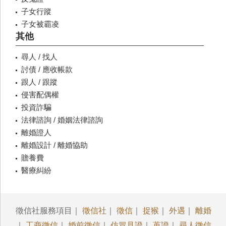
子女行蹤
子女被霸凌
其他
尋人 / 找人
討債 / 應收帳款
跟人 / 跟蹤
侵害配偶權
投資詐騙
法律諮詢 / 婚姻法律諮詢
離婚證人
離婚設計 / 離婚協助
贍養費
醫療糾紛
徵信社服務項目｜
徵信社
｜
徵信
｜
捉猴
｜
外遇
｜
離婚
｜
工商徵信
｜
婚前徵信
｜
仿冒見證
｜
蒐證
｜
尋人徵信