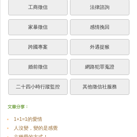
工商徵信
法律諮詢
家暴徵信
感情挽回
跨國專案
外遇捉猴
婚前徵信
網路犯罪蒐證
二十四小時行蹤監控
其他徵信社服務
1+1=1的愛情
人沒變，變的是感覺
六種愛的方式！