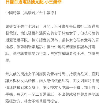
日撥百通電話擾元配 小三無罪
中國時報【馬瑞君╱台中報導】
閔姓女子去年七月到十月間，不分晝夜每日撥打上百通無
聲電話、簡訊騷擾外遇男友的妻子林姓女子，但技巧性的
迴避恐嚇字眼。檢方認定其所為，讓林女心理有受辱的脅
迫感，依強制罪嫌起訴；但台中地院審理後卻認為打電
話、傳簡訊並非暴力行為，無實質威嚇要脅手段，判決無
罪。
卅六歲的閔姓女子與謝男為青梅竹馬，持續有往來，直到
謝男與林女結婚後，兩人感情依然糾葛，閔女因而將不滿
情緒轉移到林女身上。閔女找友人申請一手機，加上自己
手機，每天打一至二百通電話，不出聲或發怪聲及傳簡訊
騷擾對方。林女不堪其擾而提告。