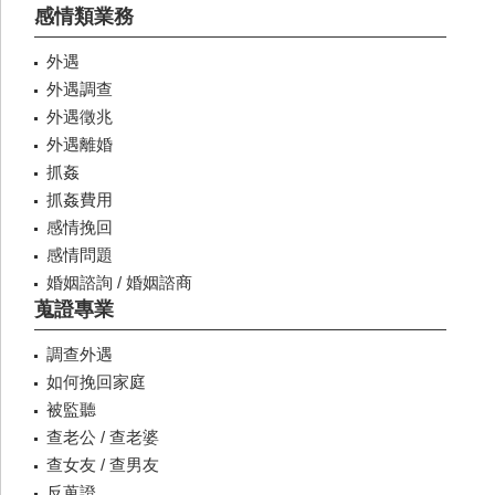
感情類業務
外遇
外遇調查
外遇徵兆
外遇離婚
抓姦
抓姦費用
感情挽回
感情問題
婚姻諮詢 / 婚姻諮商
蒐證專業
調查外遇
如何挽回家庭
被監聽
查老公 / 查老婆
查女友 / 查男友
反蒐證