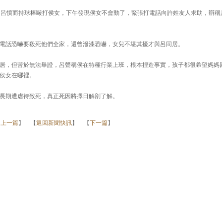
，呂憤而持球棒毆打侯女，下午發現侯女不會動了，緊張打電話向許姓友人求助，辯稱
電話恐嚇要殺死他們全家，還曾潑漆恐嚇，女兒不堪其擾才與呂同居。
居，但苦於無法舉證，呂聲稱侯在特種行業上班，根本捏造事實，孩子都很希望媽媽
侯女在哪裡。
長期遭虐待致死，真正死因將擇日解剖了解。
【
上一篇
】 【
返回新聞快訊
】 【
下一篇
】