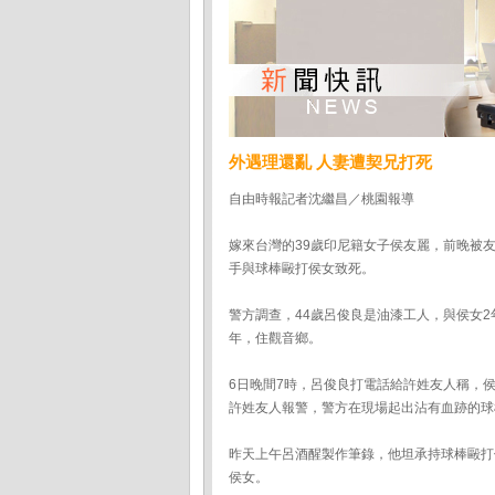
外遇理還亂 人妻遭契兄打死
自由時報記者沈繼昌／桃園報導
嫁來台灣的39歲印尼籍女子侯友麗，前晚被
手與球棒毆打侯女致死。
警方調查，44歲呂俊良是油漆工人，與侯女
年，住觀音鄉。
6日晚間7時，呂俊良打電話給許姓友人稱，
許姓友人報警，警方在現場起出沾有血跡的球棒
昨天上午呂酒醒製作筆錄，他坦承持球棒毆打
侯女。