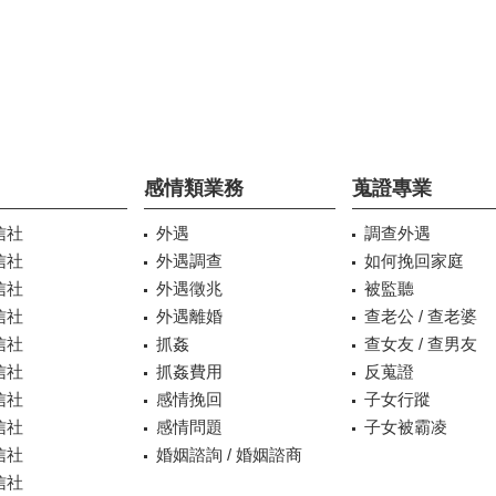
感情類業務
蒐證專業
信社
外遇
調查外遇
信社
外遇調查
如何挽回家庭
信社
外遇徵兆
被監聽
信社
外遇離婚
查老公 / 查老婆
信社
抓姦
查女友 / 查男友
信社
抓姦費用
反蒐證
信社
感情挽回
子女行蹤
信社
感情問題
子女被霸凌
信社
婚姻諮詢 / 婚姻諮商
信社