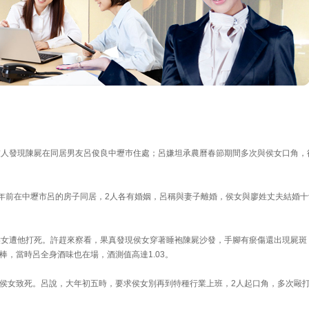
友人發現陳屍在同居男友呂俊良中壢巿住處；呂嫌坦承農曆春節期間多次與侯女口角，
2年前在中壢市呂的房子同居，2人各有婚姻，呂稱與妻子離婚，侯女與廖姓丈夫結婚十
侯女遭他打死。許趕來察看，果真發現侯女穿著睡袍陳屍沙發，手腳有瘀傷還出現屍斑
，當時呂全身酒味也在場，酒測值高達1.03。
侯女致死。呂說，大年初五時，要求侯女別再到特種行業上班，2人起口角，多次毆