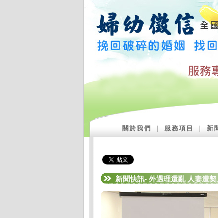
關於我們
｜
服務項目
｜
新
新聞快訊- 外遇理還亂 人妻遭