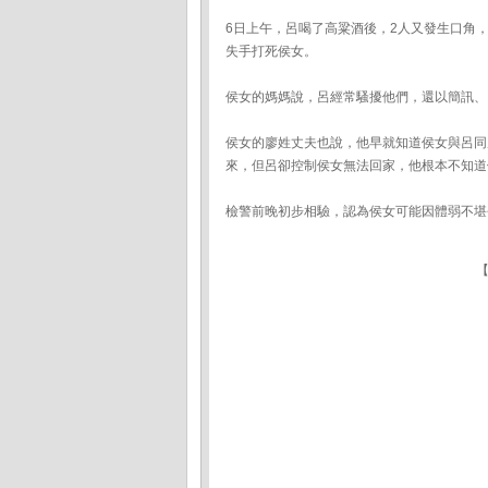
6日上午，呂喝了高粱酒後，2人又發生口角
失手打死侯女。
侯女的媽媽說，呂經常騷擾他們，還以簡訊、
侯女的廖姓丈夫也說，他早就知道侯女與呂同
來，但呂卻控制侯女無法回家，他根本不知道
檢警前晚初步相驗，認為侯女可能因體弱不堪