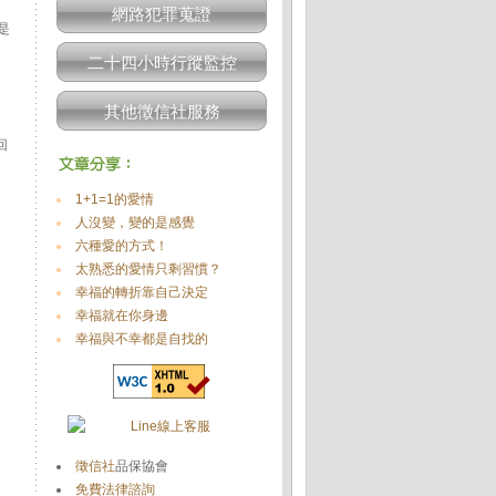
網路犯罪蒐證
是
二十四小時行蹤監控
其他徵信社服務
回
1+1=1的愛情
人沒變，變的是感覺
六種愛的方式！
太熟悉的愛情只剩習慣？
幸福的轉折靠自己決定
幸福就在你身邊
幸福與不幸都是自找的
徵信社
品保協會
免費法律諮詢