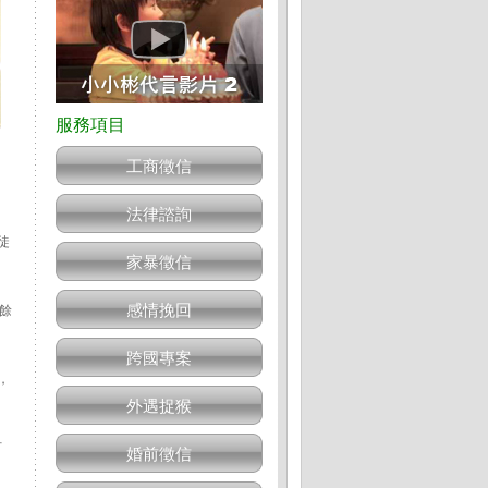
工商徵信
法律諮詢
徒
家暴徵信
感情挽回
餘
跨國專案
，
外遇捉猴
打
婚前徵信