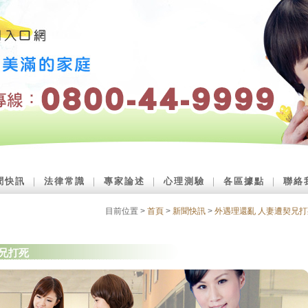
聞快訊
｜
法律常識
｜
專家論述
｜
心理測驗
｜
各區據點
｜
聯絡
目前位置 >
首頁
>
新聞快訊
>
外遇理還亂 人妻遭契兄打
契兄打死