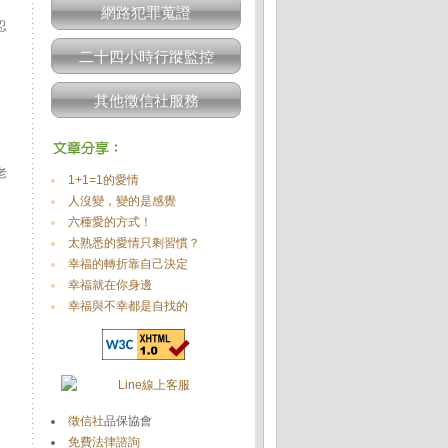
網路犯罪蒐證
忍
二十四小時行蹤監控
其他徵信社服務
老
1+1=1的愛情
。
人沒變，變的是感覺
。
六種愛的方式！
太熟悉的愛情只剩習慣？
幸福的轉折靠自己決定
幸福就在你身邊
幸福與不幸都是自找的
徵信社
品保協會
免費法律諮詢