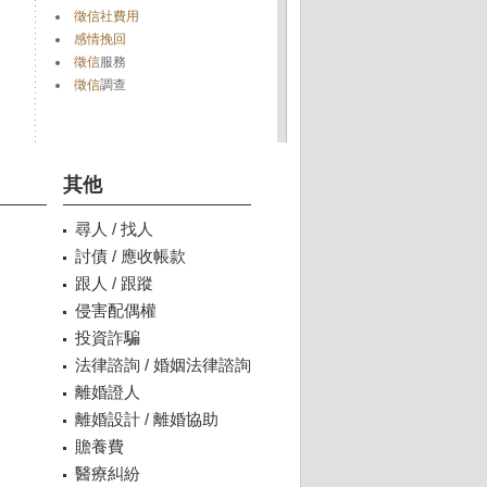
徵信社費用
感情挽回
徵信
服務
徵信
調查
其他
尋人 / 找人
討債 / 應收帳款
跟人 / 跟蹤
侵害配偶權
投資詐騙
法律諮詢 / 婚姻法律諮詢
離婚證人
離婚設計 / 離婚協助
贍養費
醫療糾紛