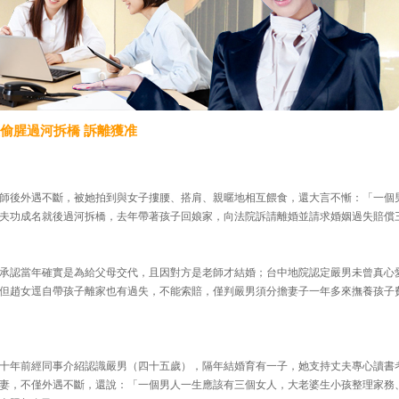
夫偷腥過河拆橋 訴離獲准
師後外遇不斷，被她拍到與女子摟腰、搭肩、親暱地相互餵食，還大言不慚：「一個
夫功成名就後過河拆橋，去年帶著孩子回娘家，向法院訴請離婚並請求婚姻過失賠償
承認當年確實是為給父母交代，且因對方是老師才結婚；台中地院認定嚴男未曾真心
但趙女逕自帶孩子離家也有過失，不能索賠，僅判嚴男須分擔妻子一年多來撫養孩子
十年前經同事介紹認識嚴男（四十五歲），隔年結婚育有一子，她支持丈夫專心讀書
妻，不僅外遇不斷，還說：「一個男人一生應該有三個女人，大老婆生小孩整理家務