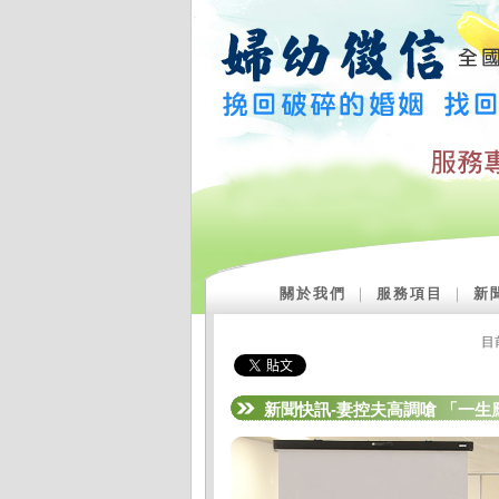
關於我們
｜
服務項目
｜
新
目
新聞快訊-妻控夫高調嗆 「一生