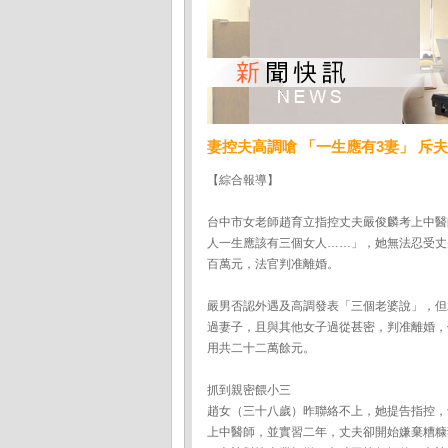
妻控夫高調嗆 「一生應有3妻」 斥
【綜合報導】
台中市女老師趙育立指控丈夫嚴俊麟考上中醫
人一生應該有三個女人……」，她無法忍受丈
百萬元，法官判准離婚。
嚴男否認外遇及高調發表「三個老婆說」，但
過妻子，且與其他女子過從甚密，判准離婚，
用共二十二萬餘元。
抓到親密餵小三
趙女（三十八歲）昨聯絡不上，她提告指控，
上中醫師，並實習二年，丈夫卻開始嫌棄糟糠