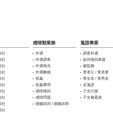
感情類業務
蒐證專業
信社
外遇
調查外遇
信社
外遇調查
如何挽回家庭
信社
外遇徵兆
被監聽
信社
外遇離婚
查老公 / 查老婆
信社
抓姦
查女友 / 查男友
信社
抓姦費用
反蒐證
信社
感情挽回
子女行蹤
信社
感情問題
子女被霸凌
信社
婚姻諮詢 / 婚姻諮商
信社