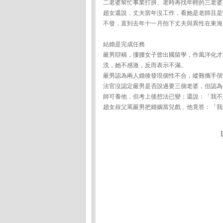
二老婆幫忙事業打拼、老時再找年輕的三老婆
趙女還說，丈夫當年沒工作，看她是老師且是
不發，直到去年十一月拍下丈夫與異性在東海
結婚是完成任務
嚴男辯稱，摟腰女子曾出國留學，作風洋化才
洗，她不感激，反而表示不滿。
嚴男認為兩人婚後發現個性不合，縱難攜手偕
法官沒認定嚴男是否說過要三個老婆，但認為
師可養他，但考上後想法已變；還說：「我不
趙女叔父罵嚴男把婚姻當兒戲，他竟答：「我