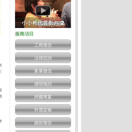
工商徵信
法律諮詢
男
家暴徵信
三
感情挽回
愛
費
跨國專案
外遇捉猴
考
婚前徵信
、