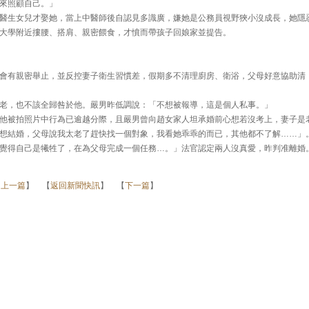
來照顧自己。」
醫生女兒才娶她，當上中醫師後自認見多識廣，嫌她是公務員視野狹小沒成長，她隱
大學附近摟腰、搭肩、親密餵食，才憤而帶孩子回娘家並提告。
會有親密舉止，並反控妻子衛生習慣差，假期多不清理廚房、衛浴，父母好意協助清
老，也不該全歸咎於他。嚴男昨低調說：「不想被報導，這是個人私事。」
他被拍照片中行為已逾越分際，且嚴男曾向趙女家人坦承婚前心想若沒考上，妻子是
想結婚，父母說我太老了趕快找一個對象，我看她乖乖的而已，其他都不了解……」
覺得自己是犧牲了，在為父母完成一個任務…。」法官認定兩人沒真愛，昨判准離婚
【
上一篇
】 【
返回新聞快訊
】 【
下一篇
】