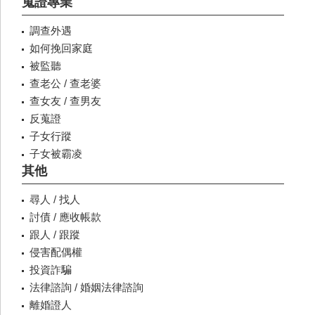
蒐證專業
調查外遇
如何挽回家庭
被監聽
查老公 / 查老婆
查女友 / 查男友
反蒐證
子女行蹤
子女被霸凌
其他
尋人 / 找人
討債 / 應收帳款
跟人 / 跟蹤
侵害配偶權
投資詐騙
法律諮詢 / 婚姻法律諮詢
離婚證人