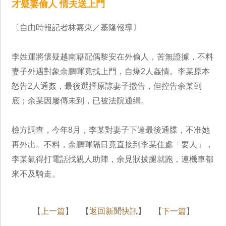
才疑妻偷人 情夫送上門
〔自由時報記者林嘉東／基隆報導〕
李姓運將懷疑越南籍配偶黎安在外偷人，苦無證據，不料
妻子外遇對象余鵬暉竟找上門，自爆2人姦情。李某原本
怒告2人通姦，最後選擇原諒妻子撤告，但控告余某到
底；余某因屢傳未到，已被法院通緝。
檢方調查，今年8月，李某對妻子下達最後通牒，不准她
再外出。不料，余鵬暉隔日竟直接到李某住處「要人」，
李某氣得打電話找親人助陣，余見狀拔腿就跑，連機車都
來不及騎走。
【
上一篇
】 【
返回新聞快訊
】 【
下一篇
】