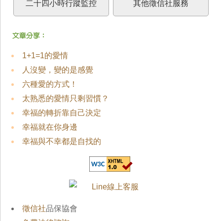
二十四小時行蹤監控
其他徵信社服務
1+1=1的愛情
人沒變，變的是感覺
六種愛的方式！
太熟悉的愛情只剩習慣？
幸福的轉折靠自己決定
幸福就在你身邊
幸福與不幸都是自找的
徵信社
品保協會