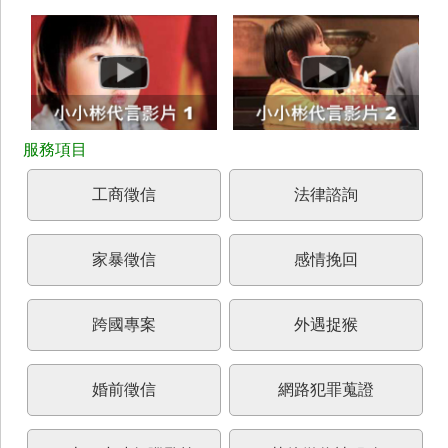
工商徵信
法律諮詢
家暴徵信
感情挽回
跨國專案
外遇捉猴
婚前徵信
網路犯罪蒐證