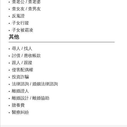
查老公 / 查老婆
查女友 / 查男友
反蒐證
子女行蹤
子女被霸凌
其他
尋人 / 找人
討債 / 應收帳款
跟人 / 跟蹤
侵害配偶權
投資詐騙
法律諮詢 / 婚姻法律諮詢
離婚證人
離婚設計 / 離婚協助
贍養費
醫療糾紛