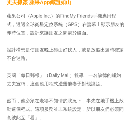
丈夫抓姦 蘋果App鐵證如山
蘋果公司（Apple Inc.）的FindMy Friends手機應用程
式，透過全球衛星定位系統（GPS）在螢幕上顯示朋友的
即時位置，設計來讓朋友之間易於碰面。
設計構想是使朋友晚上碰面好找人，或是放假出遊時確定
不會迷路。
英國「每日郵報」（Daily Mail）報導，一名缺德的紐約
丈夫宣稱，這個應用程式透露他妻子對他說謊。
然而，他必須在老婆不知情的狀況下，事先在她手機上啟
動這個程式。這項服務並非系統設定，所以朋友們必須同
意彼此互「看」。