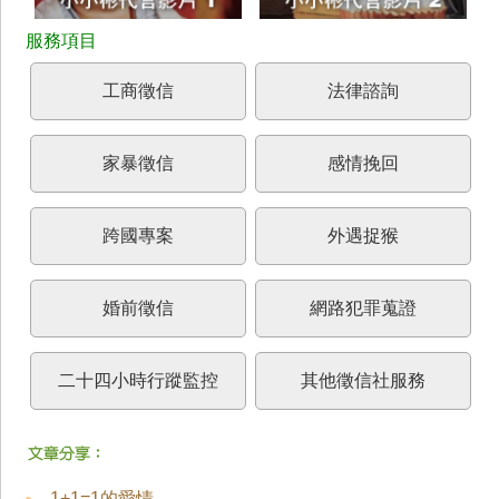
工商徵信
法律諮詢
家暴徵信
感情挽回
跨國專案
外遇捉猴
婚前徵信
網路犯罪蒐證
二十四小時行蹤監控
其他徵信社服務
1+1=1的愛情