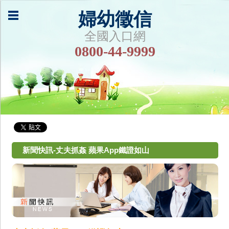
婦幼徵信
全國入口網
0800-44-9999
新聞快訊-丈夫抓姦 蘋果App鐵證如山