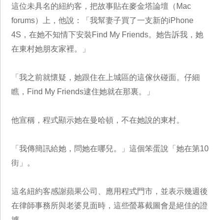
這位未具名的紐約客，把故事貼在麥金塔論壇（Mac
forums）上，他說：「我幫妻子買了一支新的iPhone
4S，在她不知情下安裝Find My Friends。她告訴我，她
在東村她朋友家裡。」
「我之前就懷疑，她跟住在上城區的這傢伙碰面。仔細
瞧，Find My Friends逮住她就在那裏。」
他宣稱，程式顯示她在曼哈頓，不在她說的東村。
「我傳簡訊給她，問她在哪兒。」這個笨蛋說「她在第10
街」。
這名紐約客感謝蘋果公司、應用程式門市，並表示幾週後
在律師事務所與老婆見面時，這些螢幕截圖會是絕佳的證
據。