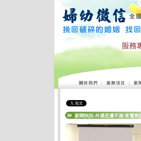
關於我們
｜
服務項目
｜
新
新聞快訊-外遇恐遭不測 來電有