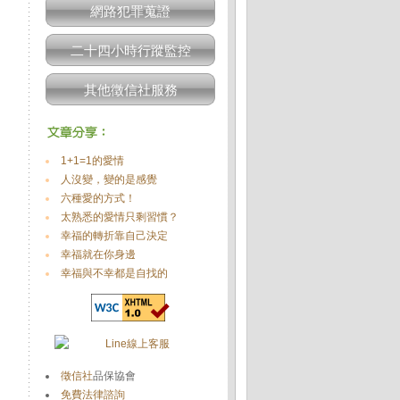
網路犯罪蒐證
二十四小時行蹤監控
其他徵信社服務
1+1=1的愛情
人沒變，變的是感覺
六種愛的方式！
太熟悉的愛情只剩習慣？
幸福的轉折靠自己決定
幸福就在你身邊
幸福與不幸都是自找的
徵信社
品保協會
免費法律諮詢