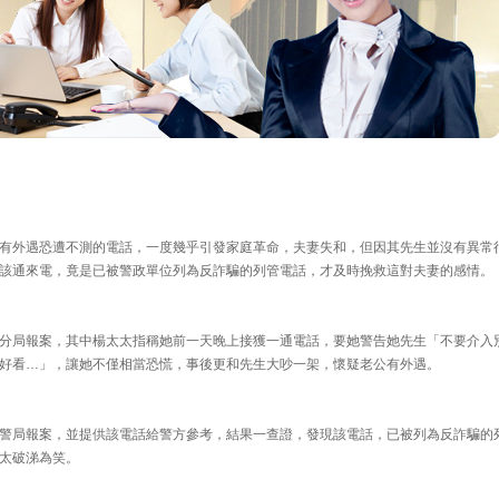
有外遇恐遭不測的電話，一度幾乎引發家庭革命，夫妻失和，但因其先生並沒有異常
該通來電，竟是已被警政單位列為反詐騙的列管電話，才及時挽救這對夫妻的感情。
分局報案，其中楊太太指稱她前一天晚上接獲一通電話，要她警告她先生「不要介入
好看…」，讓她不僅相當恐慌，事後更和先生大吵一架，懷疑老公有外遇。
警局報案，並提供該電話給警方參考，結果一查證，發現該電話，已被列為反詐騙的
太破涕為笑。