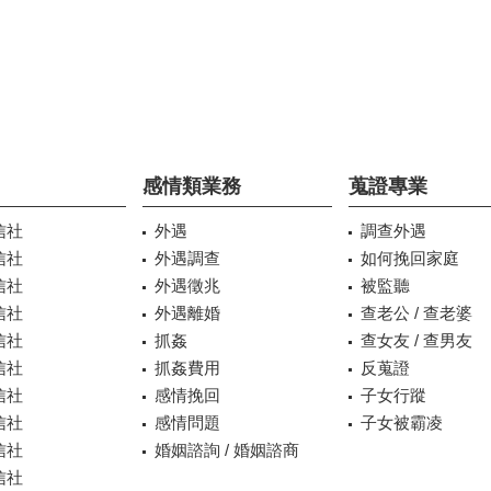
感情類業務
蒐證專業
信社
外遇
調查外遇
信社
外遇調查
如何挽回家庭
信社
外遇徵兆
被監聽
信社
外遇離婚
查老公 / 查老婆
信社
抓姦
查女友 / 查男友
信社
抓姦費用
反蒐證
信社
感情挽回
子女行蹤
信社
感情問題
子女被霸凌
信社
婚姻諮詢 / 婚姻諮商
信社