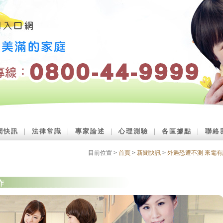
聞快訊
｜
法律常識
｜
專家論述
｜
心理測驗
｜
各區據點
｜
聯絡
目前位置 >
首頁
>
新聞快訊
>
外遇恐遭不測 來電有
詐