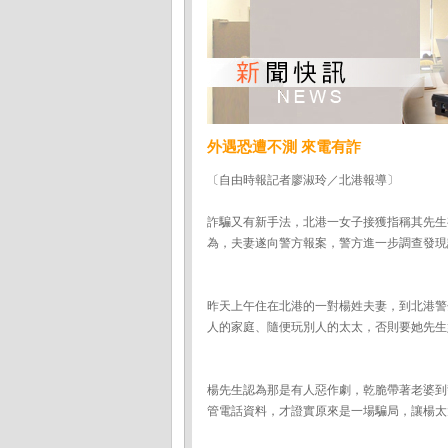
外遇恐遭不測 來電有詐
〔自由時報記者廖淑玲／北港報導〕
詐騙又有新手法，北港一女子接獲指稱其先生
為，夫妻遂向警方報案，警方進一步調查發現
昨天上午住在北港的一對楊姓夫妻，到北港警
人的家庭、隨便玩別人的太太，否則要她先生
楊先生認為那是有人惡作劇，乾脆帶著老婆到
管電話資料，才證實原來是一場騙局，讓楊太