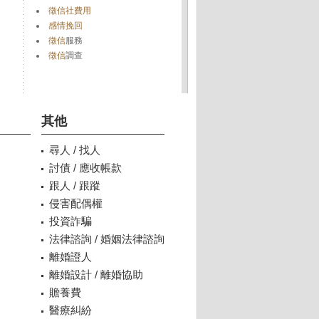
徵信社費用
感情挽回
徵信
服務
徵信
調查
其他
尋人 / 找人
討債 / 應收帳款
跟人 / 跟蹤
侵害配偶權
投資詐騙
法律諮詢 / 婚姻法律諮詢
離婚證人
離婚設計 / 離婚協助
贍養費
醫療糾紛