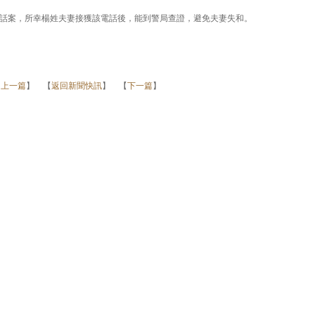
話案，所幸楊姓夫妻接獲該電話後，能到警局查證，避免夫妻失和。
【
上一篇
】 【
返回新聞快訊
】 【
下一篇
】