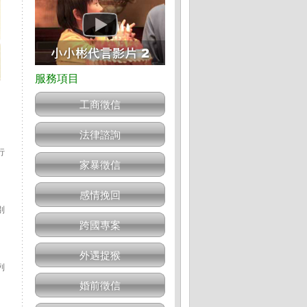
工商徵信
法律諮詢
行
家暴徵信
感情挽回
別
跨國專案
外遇捉猴
列
婚前徵信