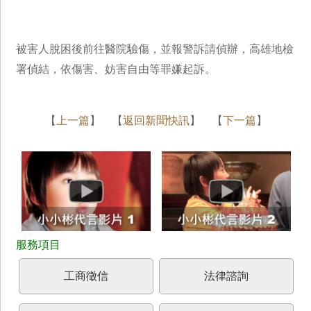
被害人脫困後前往醫院驗傷，並報警訴請偵辦，高雄地檢
署偵結，依傷害、妨害自由等罪嫌起訴。
【
上一篇
】 【
返回新聞快訊
】 【
下一篇
】
工商徵信
法律諮詢