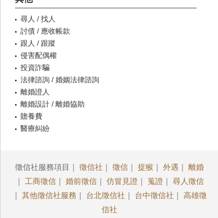
尋人 / 找人
討債 / 應收帳款
跟人 / 跟蹤
侵害配偶權
投資詐騙
法律諮詢 / 婚姻法律諮詢
離婚證人
離婚設計 / 離婚協助
贍養費
醫療糾紛
徵信社服務項目｜
徵信社
｜
徵信
｜
捉猴
｜
外遇
｜
離婚
｜
工商徵信
｜
婚前徵信
｜
仿冒見證
｜
蒐證
｜
尋人徵信
｜
其他徵信社服務
｜
台北徵信社
｜
台中徵信社
｜
高雄徵
信社