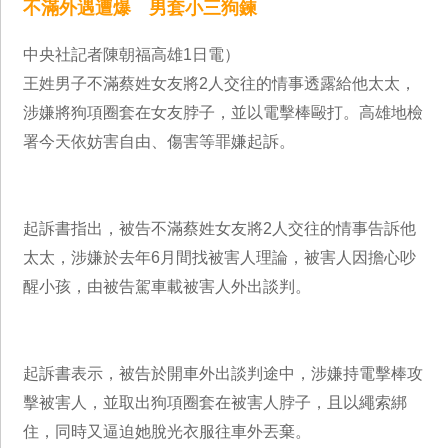
不滿外遇遭爆 男套小三狗鍊
中央社記者陳朝福高雄1日電）
王姓男子不滿蔡姓女友將2人交往的情事透露給他太太，
涉嫌將狗項圈套在女友脖子，並以電擊棒毆打。高雄地檢
署今天依妨害自由、傷害等罪嫌起訴。
起訴書指出，被告不滿蔡姓女友將2人交往的情事告訴他
太太，涉嫌於去年6月間找被害人理論，被害人因擔心吵
醒小孩，由被告駕車載被害人外出談判。
起訴書表示，被告於開車外出談判途中，涉嫌持電擊棒攻
擊被害人，並取出狗項圈套在被害人脖子，且以繩索綁
住，同時又逼迫她脫光衣服往車外丟棄。