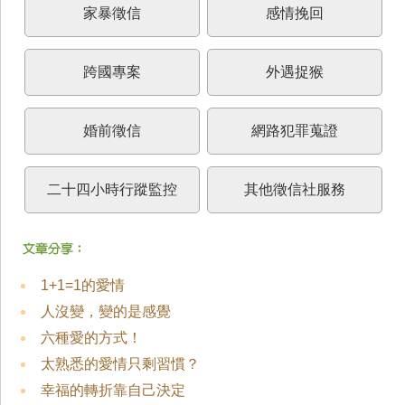
家暴徵信
感情挽回
跨國專案
外遇捉猴
婚前徵信
網路犯罪蒐證
二十四小時行蹤監控
其他徵信社服務
1+1=1的愛情
人沒變，變的是感覺
六種愛的方式！
太熟悉的愛情只剩習慣？
幸福的轉折靠自己決定