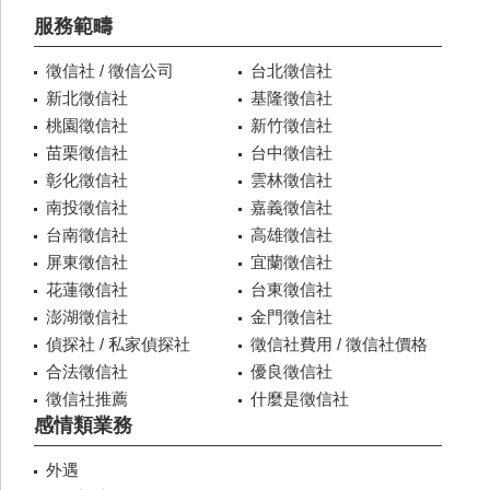
服務範疇
徵信社 / 徵信公司
台北徵信社
新北徵信社
基隆徵信社
桃園徵信社
新竹徵信社
苗栗徵信社
台中徵信社
彰化徵信社
雲林徵信社
南投徵信社
嘉義徵信社
台南徵信社
高雄徵信社
屏東徵信社
宜蘭徵信社
花蓮徵信社
台東徵信社
澎湖徵信社
金門徵信社
偵探社 / 私家偵探社
徵信社費用 / 徵信社價格
合法徵信社
優良徵信社
徵信社推薦
什麼是徵信社
感情類業務
外遇