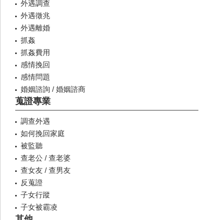
外遇調查
外遇徵兆
外遇離婚
抓姦
抓姦費用
感情挽回
感情問題
婚姻諮詢 / 婚姻諮商
蒐證專業
調查外遇
如何挽回家庭
被監聽
查老公 / 查老婆
查女友 / 查男友
反蒐證
子女行蹤
子女被霸凌
其他