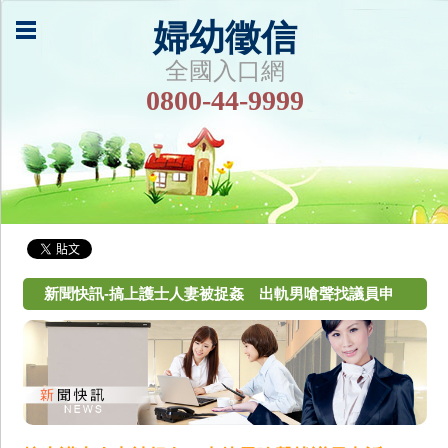
婦幼徵信
全國入口網
0800-44-9999
新聞快訊-搞上護士人妻被捉姦 出軌男嗆聲找議員申
訴