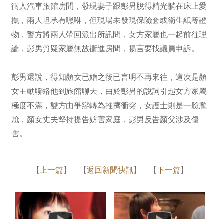
衝入汽車旅館房間，發現妻子跟彭男脫得精光躺在床上愛
撫，兩人坦承有嘿咻，但現場未發現保險套或衛生紙等證
物，警方將兩人帶回派出所訊問，女方家屬也一起前往理
論，彭男質疑家屬無故衝進房間，揚言要找議員申訴。
彭男還說，得知顏女已婚之後已言明不再來往，這次是顏
女主動聯絡他到旅館聊天，由於彭男的說詞引起女方家屬
極度不滿，雙方由爭辯轉為推擠衝突，女護士則是一臉尷
尬，顏女丈夫堅持提告妨害家庭，彭男反告顏父涉及傷
害。
【
上一篇
】 【
返回新聞快訊
】 【
下一篇
】