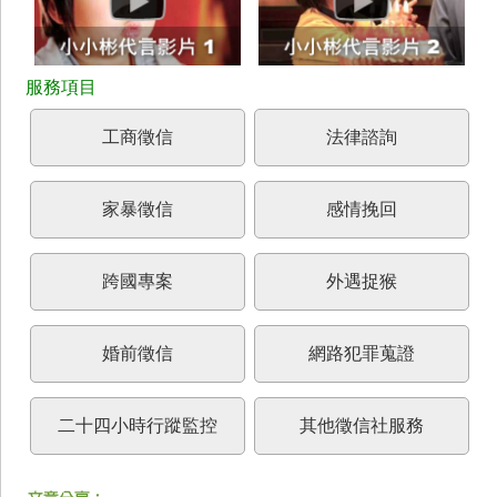
工商徵信
法律諮詢
家暴徵信
感情挽回
跨國專案
外遇捉猴
婚前徵信
網路犯罪蒐證
二十四小時行蹤監控
其他徵信社服務