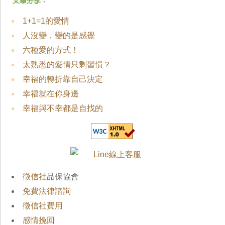
1+1=1的愛情
人沒變，變的是感覺
六種愛的方式！
太熟悉的愛情只剩習慣？
幸福的轉折靠自己決定
幸福就在你身邊
幸福與不幸都是自找的
徵信社
品保協會
免費法律諮詢
徵信社費用
感情挽回