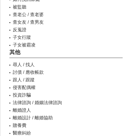
被監聽
查老公 / 查老婆
查女友 / 查男友
反蒐證
子女行蹤
子女被霸凌
其他
尋人 / 找人
討債 / 應收帳款
跟人 / 跟蹤
侵害配偶權
投資詐騙
法律諮詢 / 婚姻法律諮詢
離婚證人
離婚設計 / 離婚協助
贍養費
醫療糾紛