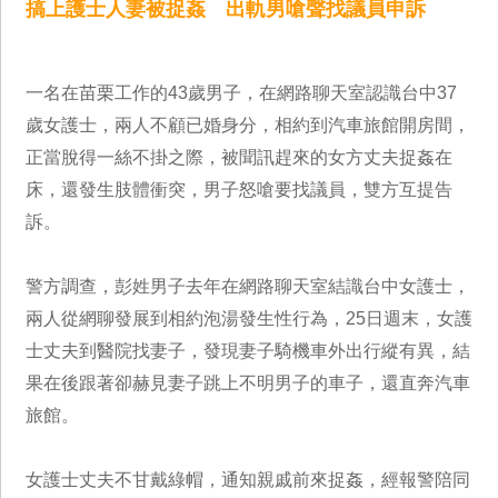
搞上護士人妻被捉姦 出軌男嗆聲找議員申訴
一名在苗栗工作的43歲男子，在網路聊天室認識台中37
歲女護士，兩人不顧已婚身分，相約到汽車旅館開房間，
正當脫得一絲不掛之際，被聞訊趕來的女方丈夫捉姦在
床，還發生肢體衝突，男子怒嗆要找議員，雙方互提告
訴。
警方調查，彭姓男子去年在網路聊天室結識台中女護士，
兩人從網聊發展到相約泡湯發生性行為，25日週末，女護
士丈夫到醫院找妻子，發現妻子騎機車外出行縱有異，結
果在後跟著卻赫見妻子跳上不明男子的車子，還直奔汽車
旅館。
女護士丈夫不甘戴綠帽，通知親戚前來捉姦，經報警陪同