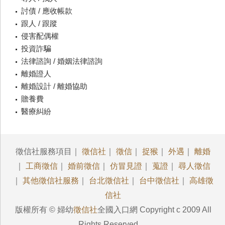
討債 / 應收帳款
跟人 / 跟蹤
侵害配偶權
投資詐騙
法律諮詢 / 婚姻法律諮詢
離婚證人
離婚設計 / 離婚協助
贍養費
醫療糾紛
徵信社服務項目｜
徵信社
｜
徵信
｜
捉猴
｜
外遇
｜
離婚
｜
工商徵信
｜
婚前徵信
｜
仿冒見證
｜
蒐證
｜
尋人徵信
｜
其他徵信社服務
｜
台北徵信社
｜
台中徵信社
｜
高雄徵
信社
版權所有 © 婦幼
徵信社
全國入口網 Copyright c 2009 All
Rights Reserved.