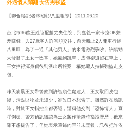
外遇情人鬧翻 女告男強盜
【聯合報/記者林昭彰/八里報導】 2011.06.20
台北市36歲王姓陸配趁丈夫住院，到嘉義一家卡拉OK兼
差賺錢，與27歲客人許智順交往，前天晚上2人開車行經
八里區，為了一通「其他男人」的來電激烈爭吵。許醋勁
大發摑了王女一巴掌，她氣到跳車，皮包卻遺留在車上，
王女摔得渾身傷後到派出所報案，稱她遭人持械強盜走皮
包。
昨天凌晨王女帶警察到許智順住處逮人，王女取回皮包
後，清點財物並未短少，卻改口不想告了。雖然許在應訊
時，對於王女指控全都否認，辯稱他交到「恐怖情人」直
呼倒楣。警方偵訊後認為王女製作筆錄時指證歷歷，後來
雖不想提告了，但她表示筆錄內容並未謊報，訊後把許依