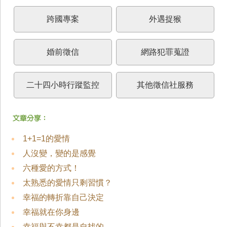
跨國專案
外遇捉猴
婚前徵信
網路犯罪蒐證
二十四小時行蹤監控
其他徵信社服務
1+1=1的愛情
人沒變，變的是感覺
六種愛的方式！
太熟悉的愛情只剩習慣？
幸福的轉折靠自己決定
幸福就在你身邊
幸福與不幸都是自找的