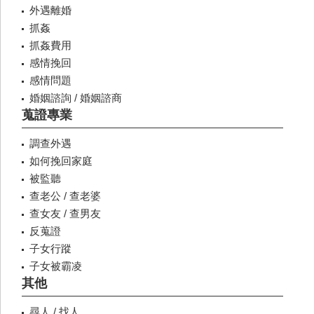
外遇離婚
抓姦
抓姦費用
感情挽回
感情問題
婚姻諮詢 / 婚姻諮商
蒐證專業
調查外遇
如何挽回家庭
被監聽
查老公 / 查老婆
查女友 / 查男友
反蒐證
子女行蹤
子女被霸凌
其他
尋人 / 找人