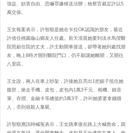
強盜、妨害自由、恐嚇罪嫌移送法辦；檢察官裁定許以5
萬交保。
王女報案表示，許智順是她在卡拉OK認識的朋友，最近
許借住桃園龜山鄉友人住處。前天清晨她要到淡水馬偕醫
院照顧住院的丈夫，許主動開車接送，卻帶著她到處找朋
友，晚上8時才開到醫院門口，仍不願讓她離開，又開往
八里區。
王女說，兩人在車上吵架，許揍她且亮出1把鋸子抵住她
腹部，搶走手機、皮包，皮包內1萬3千元、相機、錄音
筆、存摺、金融卡等總值約3萬3千，許叫她婆婆拿錢贖
人，否則就殺人棄屍。
許智順應訊時喊冤表示，王女跳車後在路上大喊救命，因
他還在氣頭，逕自開車離去，皮包是王女遺留在車上，他