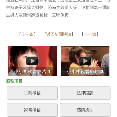
未持鋸子及搶走財物、恐嚇拿錢贖人等，沒想到為一通陌
生男人電話鬧翻還被控，直呼倒楣。
【
上一篇
】 【
返回新聞快訊
】 【
下一篇
】
工商徵信
法律諮詢
家暴徵信
感情挽回