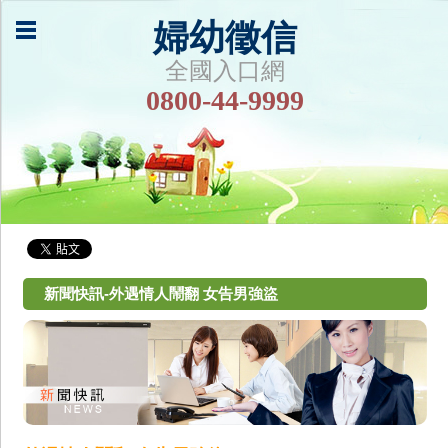
婦幼徵信
全國入口網
0800-44-9999
新聞快訊-外遇情人鬧翻 女告男強盜