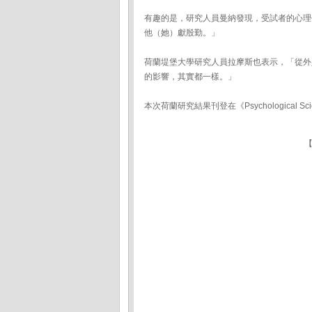
有趣的是，研究人員曼納發現，受試者的心理
他（她）獻殷勤。」
荷蘭堤堡大學研究人員拉摩斯也表示，「從外
的影響，其實都一樣。」
本次荷蘭研究結果刊登在《Psychological Sc