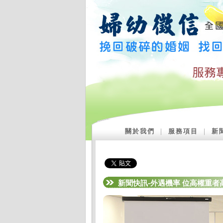
關於我們
｜
服務項目
｜
新
新聞快訊-外遇機率 位高權重者