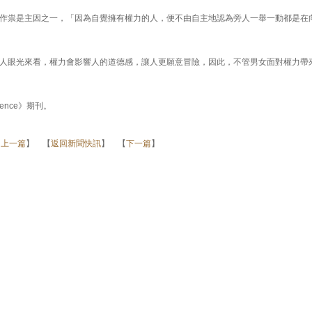
作祟是主因之一，「因為自覺擁有權力的人，便不由自主地認為旁人一舉一動都是在
人眼光來看，權力會影響人的道德感，讓人更願意冒險，因此，不管男女面對權力帶
ience》期刊。
【
上一篇
】 【
返回新聞快訊
】 【
下一篇
】