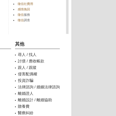
徵信社費用
感情挽回
徵信
服務
徵信
調查
其他
尋人 / 找人
討債 / 應收帳款
跟人 / 跟蹤
侵害配偶權
投資詐騙
法律諮詢 / 婚姻法律諮詢
離婚證人
離婚設計 / 離婚協助
贍養費
醫療糾紛