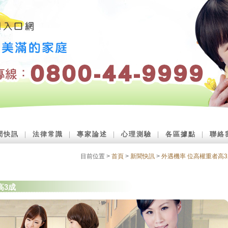
聞快訊
｜
法律常識
｜
專家論述
｜
心理測驗
｜
各區據點
｜
聯絡
目前位置 >
首頁
>
新聞快訊
>
外遇機率 位高權重者高
高3成