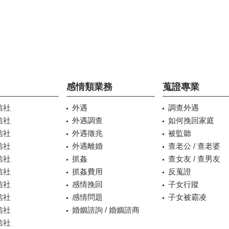
感情類業務
蒐證專業
信社
外遇
調查外遇
信社
外遇調查
如何挽回家庭
信社
外遇徵兆
被監聽
信社
外遇離婚
查老公 / 查老婆
信社
抓姦
查女友 / 查男友
信社
抓姦費用
反蒐證
信社
感情挽回
子女行蹤
信社
感情問題
子女被霸凌
信社
婚姻諮詢 / 婚姻諮商
信社