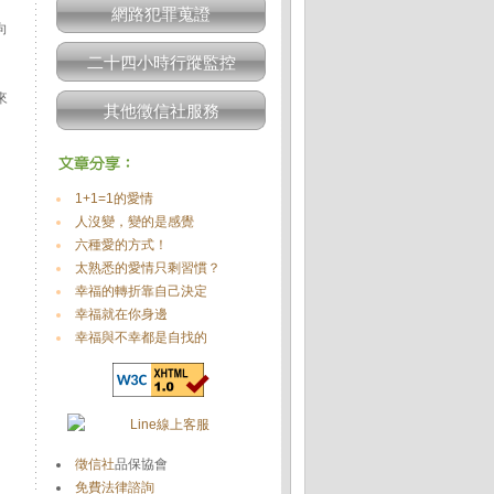
網路犯罪蒐證
向
二十四小時行蹤監控
來
其他徵信社服務
1+1=1的愛情
人沒變，變的是感覺
六種愛的方式！
太熟悉的愛情只剩習慣？
幸福的轉折靠自己決定
幸福就在你身邊
幸福與不幸都是自找的
徵信社
品保協會
免費法律諮詢