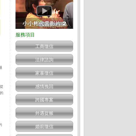
工商徵信
法律諮詢
越
家暴徵信
感情挽回
務從
的
跨國專案
外遇捉猴
的
婚前徵信