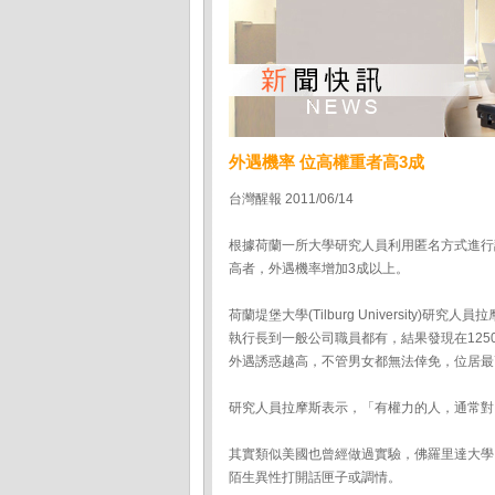
外遇機率 位高權重者高3成
台灣醒報 2011/06/14
根據荷蘭一所大學研究人員利用匿名方式進行
高者，外遇機率增加3成以上。
荷蘭堤堡大學(Tilburg University)
執行長到一般公司職員都有，結果發現在125
外遇誘惑越高，不管男女都無法倖免，位居最
研究人員拉摩斯表示，「有權力的人，通常對
其實類似美國也曾經做過實驗，佛羅里達大學
陌生異性打開話匣子或調情。