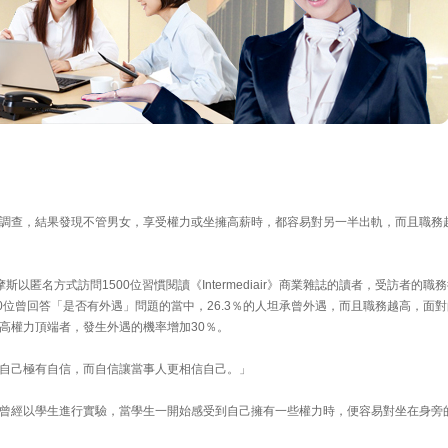
調查，結果發現不管男女，享受權力或坐擁高薪時，都容易對另一半出軌，而且職務
研究人員拉摩斯以匿名方式訪問1500位習慣閱讀《Intermediair》商業雜誌的讀者，受訪者的職
0位曾回答「是否有外遇」問題的當中，26.3％的人坦承曾外遇，而且職務越高，面對
高權力頂端者，發生外遇的機率增加30％。
自己極有自信，而自信讓當事人更相信自己。」
曾經以學生進行實驗，當學生一開始感受到自己擁有一些權力時，便容易對坐在身旁